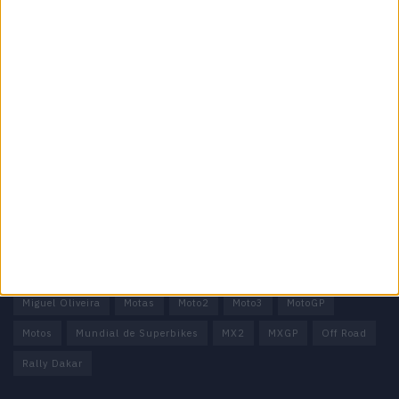
Informação importante
Ficha técnica
Estatuto editorial
Política de privacidade
Termos e condições
Informação Legal
Como anunciar
Tags
Miguel Oliveira
Motas
Moto2
Moto3
MotoGP
Motos
Mundial de Superbikes
MX2
MXGP
Off Road
Rally Dakar