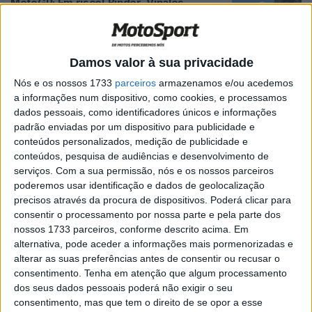
MotoGP: Em risco! Binder, Viñales,
Morbidelli, Rins e Miller com um pé de
fora do mundial
POR
MIGUEL FRAGOSO
7 JULHO, 2026
0
Damos valor à sua privacidade
MotoGP: Confirmado! Yamaha separa-se
Nós e os nossos 1733
parceiros
armazenamos e/ou acedemos
de Fabio Quartararo e Alex Rins após
a informações num dispositivo, como cookies, e processamos
2026
dados pessoais, como identificadores únicos e informações
POR
MIGUEL FRAGOSO
30 JUNHO, 2026
0
padrão enviadas por um dispositivo para publicidade e
conteúdos personalizados, medição de publicidade e
MotoGP: Alex Rins estava a ‘arriscar a
conteúdos, pesquisa de audiências e desenvolvimento de
minha vida’ antes de desistir em Brno
serviços.
Com a sua permissão, nós e os nossos parceiros
POR
MIGUEL FRAGOSO
24 JUNHO, 2026
0
poderemos usar identificação e dados de geolocalização
precisos através da procura de dispositivos. Poderá clicar para
MotoGP: Alex Rins ‘Dentro da equipa, não
consentir o processamento por nossa parte e pela parte dos
é como antes’
nossos 1733 parceiros, conforme descrito acima. Em
POR
MIGUEL FRAGOSO
2 JUNHO, 2026
0
alternativa, pode aceder a informações mais pormenorizadas e
alterar as suas preferências antes de consentir ou recusar o
MotoGP: Alex Rins sobre caos na
consentimento.
Tenha em atenção que algum processamento
Catalunha ‘Precisei de me acalmar’
dos seus dados pessoais poderá não exigir o seu
consentimento, mas que tem o direito de se opor a esse
POR
MIGUEL FRAGOSO
21 MAIO, 2026
0