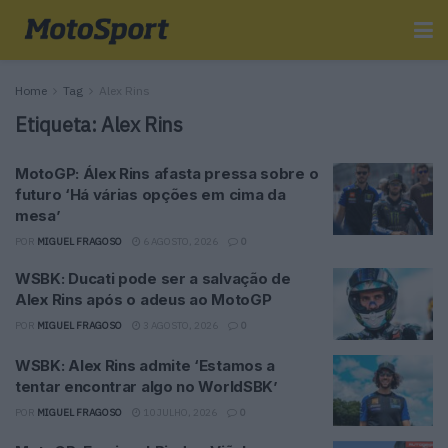
Home
Tag
Alex Rins
Etiqueta:
Alex Rins
MotoGP: Álex Rins afasta pressa sobre o
futuro ‘Há várias opções em cima da
mesa’
POR
MIGUEL FRAGOSO
6 AGOSTO, 2026
0
WSBK: Ducati pode ser a salvação de
Alex Rins após o adeus ao MotoGP
POR
MIGUEL FRAGOSO
3 AGOSTO, 2026
0
WSBK: Alex Rins admite ‘Estamos a
tentar encontrar algo no WorldSBK’
POR
MIGUEL FRAGOSO
10 JULHO, 2026
0