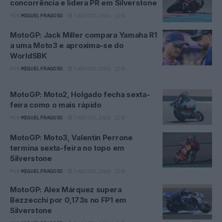
concorrência e lidera PR em Silverstone
POR
MIGUEL FRAGOSO
7 AGOSTO, 2026
0
MotoGP: Jack Miller compara Yamaha R1
a uma Moto3 e aproxima-se do
WorldSBK
POR
MIGUEL FRAGOSO
7 AGOSTO, 2026
0
MotoGP: Moto2, Holgado fecha sexta-
feira como o mais rápido
POR
MIGUEL FRAGOSO
7 AGOSTO, 2026
0
MotoGP: Moto3, Valentin Perrone
termina sexta-feira no topo em
Silverstone
POR
MIGUEL FRAGOSO
7 AGOSTO, 2026
0
MotoGP: Alex Márquez supera
Bezzecchi por 0,173s no FP1 em
Silverstone