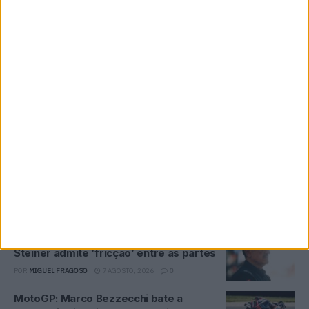
MotoGP: ‘Existe apenas uma meta’
Honda define missão de Quartararo
para 2027
POR
MIGUEL FRAGOSO
8 AGOSTO, 2026
0
MotoGP: Moto3, Brian Uriarte fecha FP2
na frente por apenas 0,088s em
Silverstone
POR
MIGUEL FRAGOSO
8 AGOSTO, 2026
0
MotoGP: Ducati domina segundo dia de
testes das futuras 850cc
POR
MIGUEL FRAGOSO
7 AGOSTO, 2026
0
MotoGP: Tensão entre KTM e Viñales?
Steiner admite ‘fricção’ entre as partes
POR
MIGUEL FRAGOSO
7 AGOSTO, 2026
0
MotoGP: Marco Bezzecchi bate a