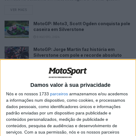
VER MAIS
MotoGP: Moto3, Scott Ogden conquista pole
caseira em Silverstone
8 AGOSTO, 2026
MotoGP: Jorge Martín faz história em
Silverstone com pole e recorde absoluto
8 AGOSTO, 2026
MotoGP: Morbidelli e Lecuona conquistam
as últimas vagas na Q2 em Silverstone
Damos valor à sua privacidade
8 AGOSTO, 2026
Nós e os nossos 1733
parceiros
armazenamos e/ou acedemos
a informações num dispositivo, como cookies, e processamos
MotoGP: Aprilia ameaça, mas Di
dados pessoais, como identificadores únicos e informações
Giannantonio fecha FP2 na liderança em
Silverstone
padrão enviadas por um dispositivo para publicidade e
conteúdos personalizados, medição de publicidade e
8 AGOSTO, 2026
conteúdos, pesquisa de audiências e desenvolvimento de
serviços.
Com a sua permissão, nós e os nossos parceiros