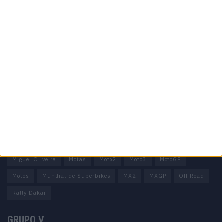
Informação importante
Ficha técnica
Estatuto editorial
Política de privacidade
Termos e condições
Informação Legal
Como anunciar
Tags
Miguel Oliveira
Motas
Moto2
Moto3
MotoGP
Motos
Mundial de Superbikes
MX2
MXGP
Off Road
Rally Dakar
GRUPO V