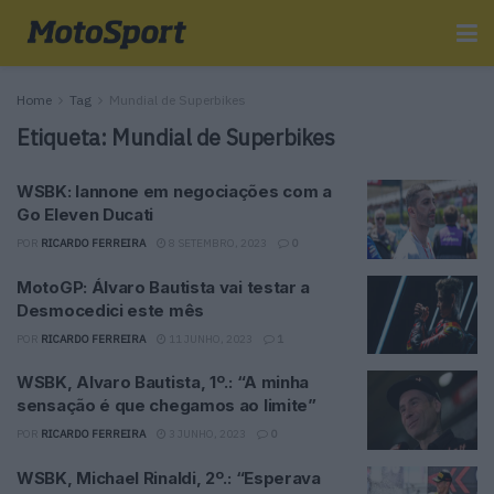
Home
Tag
Mundial de Superbikes
Etiqueta:
Mundial de Superbikes
WSBK: Iannone em negociações com a
Go Eleven Ducati
POR
RICARDO FERREIRA
8 SETEMBRO, 2023
0
MotoGP: Álvaro Bautista vai testar a
Desmocedici este mês
POR
RICARDO FERREIRA
11 JUNHO, 2023
1
WSBK, Alvaro Bautista, 1º.: “A minha
sensação é que chegamos ao limite”
POR
RICARDO FERREIRA
3 JUNHO, 2023
0
WSBK, Michael Rinaldi, 2º.: “Esperava