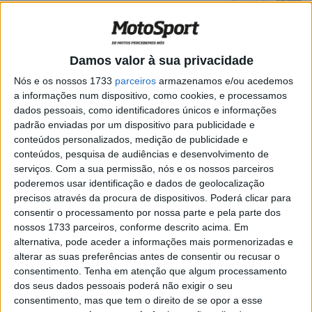
lutar com o Toprak no começo”
POR
RICARDO FERREIRA
3 JUNHO, 2023
0
WSBK, Toprak Razgatlioglu, 3º.: “Só via
Damos valor à sua privacidade
Ducatis à frente e atrás, tive sorte ser
terceiro”
Nós e os nossos 1733
parceiros
armazenamos e/ou acedemos
a informações num dispositivo, como cookies, e processamos
POR
RICARDO FERREIRA
3 JUNHO, 2023
0
dados pessoais, como identificadores únicos e informações
Históricas: A icónica Honda VTR1000 SP-
padrão enviadas por um dispositivo para publicidade e
2 (2002)
conteúdos personalizados, medição de publicidade e
conteúdos, pesquisa de audiências e desenvolvimento de
POR
REDAÇÃO
30 DEZEMBRO, 2022
0
serviços.
Com a sua permissão, nós e os nossos parceiros
WSBK, Jack Miller sobre Gardner:
poderemos usar identificação e dados de geolocalização
“Vamos vê-lo a lutar com o Toprak, o Rea
precisos através da procura de dispositivos. Poderá clicar para
e o Alvaro muito em breve”
consentir o processamento por nossa parte e pela parte dos
nossos 1733 parceiros, conforme descrito acima. Em
POR
RICARDO FERREIRA
25 NOVEMBRO, 2022
0
alternativa, pode aceder a informações mais pormenorizadas e
SBK: GMT94 avança para as SBK com
alterar as suas preferências antes de consentir ou recusar o
Lorenzo Baldassarri
consentimento.
Tenha em atenção que algum processamento
dos seus dados pessoais poderá não exigir o seu
POR
RICARDO FERREIRA
17 OUTUBRO, 2022
0
consentimento, mas que tem o direito de se opor a esse