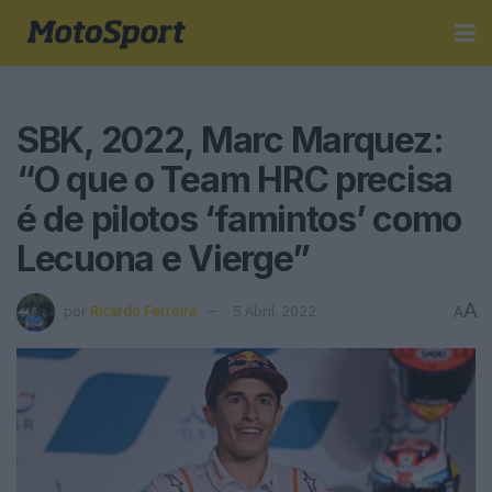
SBK, 2022, Marc Marquez:
“O que o Team HRC precisa
é de pilotos ‘famintos’ como
Lecuona e Vierge”
A
por
Ricardo Ferreira
5 Abril, 2022
A