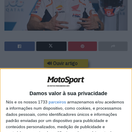
🔊 Ouvir artigo
A estrela do MotoGP Marc Marquez é um
seguidor atento do Mundial de Superbike,
Damos valor à sua privacidade
e tem grandes esperanças de que os
Nós e os nossos 1733
parceiros
armazenamos e/ou acedemos
estreantes do Team HRC, Iker Lecuona e
a informações num dispositivo, como cookies, e processamos
Xavi Vierge, consigam bons resultados em
dados pessoais, como identificadores únicos e informações
padrão enviadas por um dispositivo para publicidade e
2022.
conteúdos personalizados, medição de publicidade e