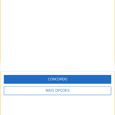
Ricardo Ferreira
Apaixonado por motos desde muito cedo, está desde há
muito ligado à Comunicação Social, tendo trabalhado em
diversos meios como AutoHoje, revista Motociclismo,
jornal Volante, revista MotoMagazine e Autosport, entre
outros.
Artigos relacionados
CONCORDO
MAIS OPÇÕES
WSBK: Franco Morbidelli a um passo da
Aruba.it -Ducati em 2027
POR
MIGUEL FRAGOSO
9 AGOSTO, 2026