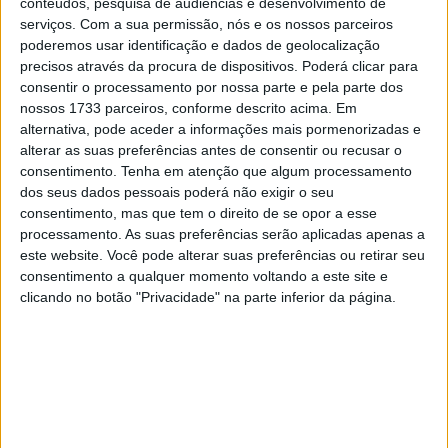
conteúdos, pesquisa de audiências e desenvolvimento de
Com o Campeonato do Mundo de Superbike 2022 a
serviços.
Com a sua permissão, nós e os nossos parceiros
chegar, há muita emoção para cima e para baixo no
poderemos usar identificação e dados de geolocalização
pitlane, pois a 35ª temporada de SBK promete ser um
precisos através da procura de dispositivos. Poderá clicar para
grande espetáculo. Marc Márquez, oito vezes Campeão
consentir o processamento por nossa parte e pela parte dos
nossos 1733 parceiros, conforme descrito acima. Em
do Mundo de MotoGP, vai acompanhar de perto a acção,
alternativa, pode aceder a informações mais pormenorizadas e
para seguir a equipa HRC e apoiar os estreantes
alterar as suas preferências antes de consentir ou recusar o
espanhóis Iker Lecuona e Xavi Vierge.
consentimento.
Tenha em atenção que algum processamento
dos seus dados pessoais poderá não exigir o seu
“Gosto de assistir ao Mundial de Superbike, como antes
consentimento, mas que tem o direito de se opor a esse
eram muitos pilotos com muita experiência, mas agora,
processamento. As suas preferências serão aplicadas apenas a
alguns jovens talentos começam a ir para lá. Por
este website. Você pode alterar suas preferências ou retirar seu
consentimento a qualquer momento voltando a este site e
exemplo, o Team HRC tem Iker Lecuona e Xavi Vierge,
clicando no botão "Privacidade" na parte inferior da página.
ambos vão dar muito e acho que são bons pilotos.
Veremos com o tempo, se eles são a escolha correta
para o projeto. O que eles precisam é de pilotos famintos
para alcançar bons resultados.”
Márquez ficou de fora de duas das três primeiras ronda