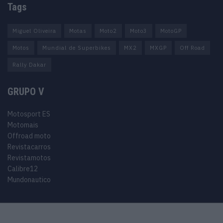
Tags
Miguel Oliveira
Motas
Moto2
Moto3
MotoGP
Motos
Mundial de Superbikes
MX2
MXGP
Off Road
Rally Dakar
GRUPO V
Motosport ES
Motomais
Offroad moto
Revistacarros
Revistamotos
Calibre12
Mundonautico