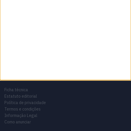
Sobre
Especialistas em Motos, MotoGP, MXGP, Enduro, SuperBikes,
Motocross, Trial
Informação importante
Ficha técnica
Estatuto editorial
Política de privacidade
Termos e condições
Informação Legal
Como anunciar