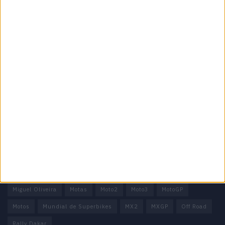
Motocross, Trial
Informação importante
Ficha técnica
Estatuto editorial
Política de privacidade
Termos e condições
Informação Legal
Como anunciar
Tags
Miguel Oliveira
Motas
Moto2
Moto3
MotoGP
Motos
Mundial de Superbikes
MX2
MXGP
Off Road
Rally Dakar