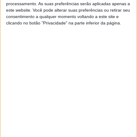
POR
PAULO ARAÚJO
9 JUNHO, 2026
0
processamento. As suas preferências serão aplicadas apenas a
este website. Você pode alterar suas preferências ou retirar seu
MXGP Letónia: Gémeos Coenen dominam
consentimento a qualquer momento voltando a este site e
Kegums
clicando no botão "Privacidade" na parte inferior da página.
POR
PAULO ARAÚJO
9 JUNHO, 2026
0
MXGP: Jeffrey Herlings contraria Coenen
e vence em França e fica a 2 pontos da
liderança
POR
MIGUEL FRAGOSO
26 MAIO, 2026
0
MXGP: Mundial regressa a Portugal nos
dias 26 a 28 de Junho
POR
MIGUEL FRAGOSO
28 ABRIL, 2026
0
MXGP – Lucas Coenen conquista a vitória
na Sardenha!
POR
PAULO ARAÚJO
13 ABRIL, 2026
0
MXGP – Herlings e Sacha Coenen
dominam Riola em qualificação na