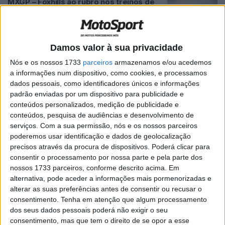
MXGP – Foxhills ao rubro nos treinos de
qualificação do Monster Energy MXGP da
Grã-Bretanha!
POR
PAULO ARAÚJO
19 JULHO, 2026
0
Damos valor à sua privacidade
MXGP: Dobradinha de Lucas Coenen em
Nós e os nossos 1733
parceiros
armazenamos e/ou acedemos
Joanesburgo deixa Herlings e Febvre
a informações num dispositivo, como cookies, e processamos
para trás
dados pessoais, como identificadores únicos e informações
POR
MIGUEL FRAGOSO
6 JULHO, 2026
0
padrão enviadas por um dispositivo para publicidade e
conteúdos personalizados, medição de publicidade e
Francisco Garcia junta-se à Kawasaki no
conteúdos, pesquisa de audiências e desenvolvimento de
MX2
serviços.
Com a sua permissão, nós e os nossos parceiros
POR
PAULO ARAÚJO
2 JULHO, 2026
0
poderemos usar identificação e dados de geolocalização
precisos através da procura de dispositivos. Poderá clicar para
MXGP: Jeffrey Herlings conquista
consentir o processamento por nossa parte e pela parte dos
Portugal num domingo de grande
nossos 1733 parceiros, conforme descrito acima. Em
espetáculo
alternativa, pode aceder a informações mais pormenorizadas e
POR
MIGUEL FRAGOSO
29 JUNHO, 2026
0
alterar as suas preferências antes de consentir ou recusar o
consentimento.
Tenha em atenção que algum processamento
EMX Letónia – Garcia conquistou a
dos seus dados pessoais poderá não exigir o seu
EMX250
consentimento, mas que tem o direito de se opor a esse