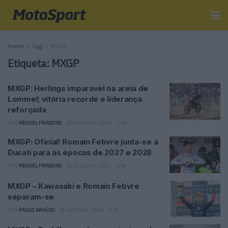
Home
Tag
MXGP
Etiqueta:
MXGP
MXGP: Herlings imparável na areia de
Lommel; vitória recorde e liderança
reforçada
POR
MIGUEL FRAGOSO
8 AGOSTO, 2026
0
MXGP: Oficial! Romain Febvre junta-se à
Ducati para as épocas de 2027 e 2028
POR
MIGUEL FRAGOSO
29 JULHO, 2026
0
MXGP – Kawasaki e Romain Febvre
separam-se
POR
PAULO ARAÚJO
24 JULHO, 2026
0