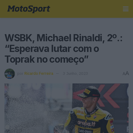
WSBK, Michael Rinaldi, 2º.:
“Esperava lutar com o
Toprak no começo”
A
por
Ricardo Ferreira
3 Junho, 2023
A