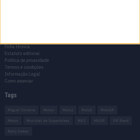
Informação importante
Ficha técnica
Estatuto editorial
Política de privacidade
Termos e condições
Informação Legal
Como anunciar
Tags
Miguel Oliveira
Motas
Moto2
Moto3
MotoGP
Motos
Mundial de Superbikes
MX2
MXGP
Off Road
Rally Dakar