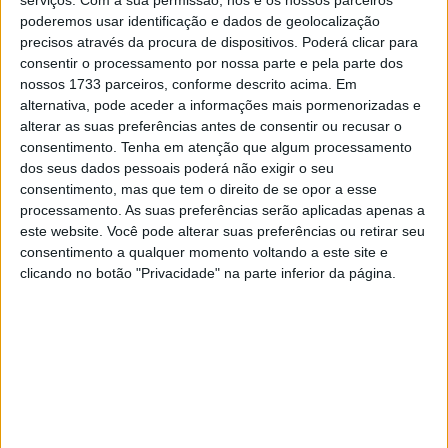
serviços.
Com a sua permissão, nós e os nossos parceiros
poderemos usar identificação e dados de geolocalização
precisos através da procura de dispositivos. Poderá clicar para
consentir o processamento por nossa parte e pela parte dos
🔊 Ouvir artigo
nossos 1733 parceiros, conforme descrito acima. Em
alternativa, pode aceder a informações mais pormenorizadas e
O piloto de fábrica da Ducati Michael
alterar as suas preferências antes de consentir ou recusar o
Rinaldi mostrou um forte andamento na
consentimento.
Tenha em atenção que algum processamento
dos seus dados pessoais poderá não exigir o seu
corrida 1 de Superbike em Misano. O
consentimento, mas que tem o direito de se opor a esse
segundo lugar deixa o italiano confiante
processamento. As suas preferências serão aplicadas apenas a
para domingo.
este website. Você pode alterar suas preferências ou retirar seu
consentimento a qualquer momento voltando a este site e
clicando no botão "Privacidade" na parte inferior da página.
Tendo conquistado a primeira linha pela primeira vez em
Misano, o segundo lugar de Michael Rinaldi fez o italiano
somar dois pódios consecutivos e leva-o a subir ao sexto
lugar na classificação geral do campeonato.
“Estou
muito feliz por mim e pela equipa porque foi um 1-2 e
isso é sempre bom! Não esperava ter este ritmo de
corrida e também não consigo explicar como o Álvaro