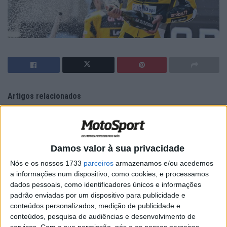
Artigos relacionados
MotoGP: Jorge Martín não dá hipóteses e
vence Sprint marcada pelo domínio da
Aprilia
Damos valor à sua privacidade
8 AGOSTO, 2026
Nós e os nossos 1733
parceiros
armazenamos e/ou acedemos
MotoGP: Jack Miller prepara adeus após 16
a informações num dispositivo, como cookies, e processamos
temporadas nos Grandes Prémios
dados pessoais, como identificadores únicos e informações
8 AGOSTO, 2026
padrão enviadas por um dispositivo para publicidade e
conteúdos personalizados, medição de publicidade e
conteúdos, pesquisa de audiências e desenvolvimento de