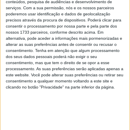
bem conhecido Sam Lowes, esta nova tampa secundária
conteúdos, pesquisa de audiências e desenvolvimento de
do motor da GBRacing foi finalizada para produção após
serviços.
Com a sua permissão, nós e os nossos parceiros
poderemos usar identificação e dados de geolocalização
várias versões protótipo terem sido testadas em
precisos através da procura de dispositivos. Poderá clicar para
condições extremas de corrida e clima, para avaliar tanto
consentir o processamento por nossa parte e pela parte dos
a proteção contra colisões como a capacidade de
nossos 1733 parceiros, conforme descrito acima. Em
arrefecimento.
alternativa, pode aceder a informações mais pormenorizadas e
alterar as suas preferências antes de consentir ou recusar o
consentimento.
Tenha em atenção que algum processamento
Artigos relacionados
dos seus dados pessoais poderá não exigir o seu
consentimento, mas que tem o direito de se opor a esse
Moto2 – Triumph revela o novo motor de
processamento. As suas preferências serão aplicadas apenas a
competição para 2027
este website. Você pode alterar suas preferências ou retirar seu
9 AGOSTO, 2026
consentimento a qualquer momento voltando a este site e
clicando no botão "Privacidade" na parte inferior da página.
WSBK: Campeonato pode regressar à
China em 2027 com Ningbo na mira da
Dorna
6 AGOSTO, 2026