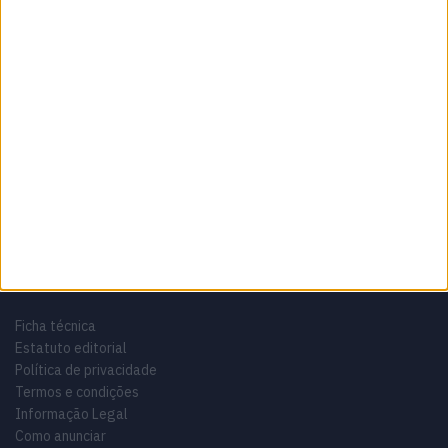
Sobre
Especialistas em Motos, MotoGP, MXGP, Enduro, SuperBikes,
Motocross, Trial
Informação importante
Ficha técnica
Estatuto editorial
Política de privacidade
Termos e condições
Informação Legal
Como anunciar