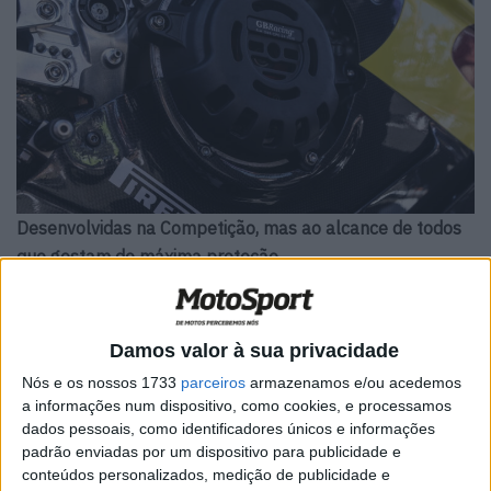
Desenvolvidas na Competição, mas ao alcance de todos
que gostam de máxima proteção
Ao longo da temporada 2025 do Mundial de SBK, a
GBRacing trabalhou em estreita colaboração com os
Damos valor à sua privacidade
engenheiros de corrida da equipa MarcVDS para produzir
Nós e os nossos 1733
parceiros
armazenamos e/ou acedemos
uma nova tampa de embraiagem seca para a Panigale
a informações num dispositivo, como cookies, e processamos
V4 R 2023-2024, topo de gama da Ducati.
dados pessoais, como identificadores únicos e informações
padrão enviadas por um dispositivo para publicidade e
Testada em condições extremas de competição pelo
conteúdos personalizados, medição de publicidade e