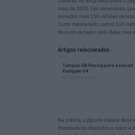
credores na terça-feira prevê o p
maio de 2025. São necessários qua
somados mais 150 milhões necessári
Como mencionado, outros 100 milh
de euros já pagos pela Bajaj, mas 
Artigos relacionados
Tampas GB Racing para a Ducati
Panigale V4
2 SETEMBRO, 2025
Na prática, a gigante indiana disse
financiadores dispostos a cobrir 