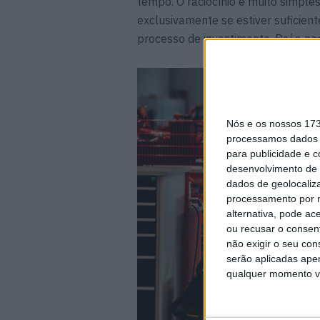
tempo. O raciocínio é muito simples
exclusivamente se estiver suficien
processo de investimento. Daí a ne
Nós e os nossos 17
processamos dados p
para publicidade e 
desenvolvimento de 
dados de geolocaliza
processamento por n
alternativa, pode ac
ou recusar o consen
não exigir o seu co
serão aplicadas apen
qualquer momento vol