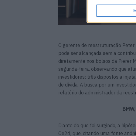
M
O gerente de reestruturação Peter
pode ser alcançada sem a contribui
diretamente nos bolsos da Pierer Mo
segunda-feira, observando que atu
investidores: três dispostos a inje
de dívida. A busca por um investido
relatório do administrador da rees
BMW, 
Diante do que foi surgindo, a hipót
Oe24, que, citando uma fonte anóni