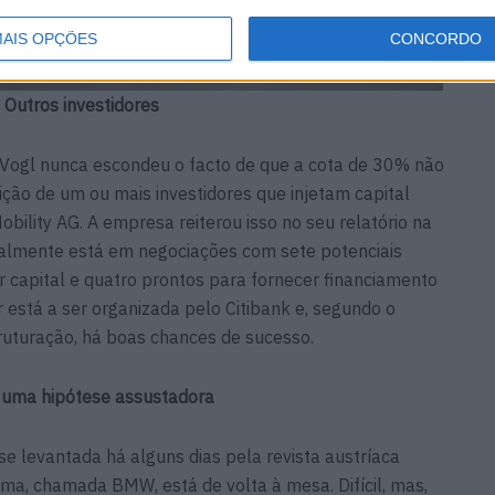
AIS OPÇÕES
CONCORDO
Outros investidores
 Vogl nunca escondeu o facto de que a cota de 30% não
ção de um ou mais investidores que injetam capital
bility AG. A empresa reiterou isso no seu relatório na
almente está em negociações com sete potenciais
tar capital e quatro prontos para fornecer financiamento
r está a ser organizada pelo Citibank e, segundo o
truturação, há boas chances de sucesso.
uma hipótese assustadora
ese levantada há alguns dias pela revista austríaca
ma, chamada BMW, está de volta à mesa. Difícil, mas,