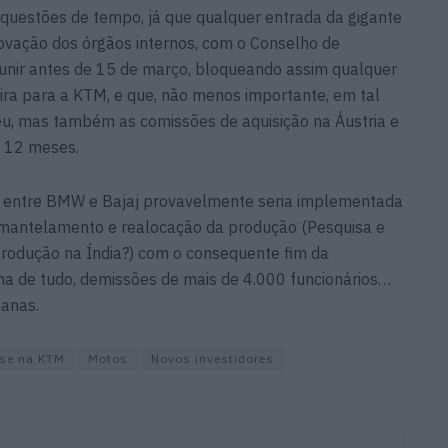
or questões de tempo, já que qualquer entrada da gigante
provação dos órgãos internos, com o Conselho de
unir antes de 15 de março, bloqueando assim qualquer
eira para a KTM, e que, não menos importante, em tal
peu, mas também as comissões de aquisição na Áustria e
e 12 meses.
e entre BMW e Bajaj provavelmente seria implementada
smantelamento e realocação da produção (Pesquisa e
odução na Índia?) com o consequente fim da
ma de tudo, demissões de mais de 4.000 funcionários…
anas.
ise na KTM
Motos
Novos investidores