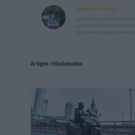
Ricardo Ferreira
Apaixonado por motos desde mu
tendo trabalhado em diversos m
revista MotoMagazine e Autosp
Tampas GB Racing para a Ducati P
Artigos relacionados
POR
PAULO ARAÚJO
2 SETEMBRO, 2025