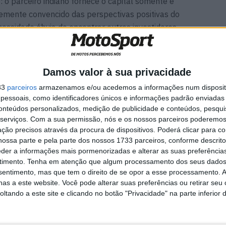
: o parceiro indiano fornece o capital somente e
temente convencido das perspectivas positivas do
cessidade óbvia de encontrar outros investidores.
Damos valor à sua privacidade
33
parceiros
armazenamos e/ou acedemos a informações num dispositi
essoais, como identificadores únicos e informações padrão enviadas 
conteúdos personalizados, medição de publicidade e conteúdos, pesqui
serviços.
Com a sua permissão, nós e os nossos parceiros poderemos 
ção precisos através da procura de dispositivos. Poderá clicar para co
ossa parte e pela parte dos nossos 1733 parceiros, conforme descrit
eder a informações mais pormenorizadas e alterar as suas preferência
timento.
Tenha em atenção que algum processamento dos seus dados
nsentimento, mas que tem o direito de se opor a esse processamento. A
as a este website. Você pode alterar suas preferências ou retirar seu
tando a este site e clicando no botão "Privacidade" na parte inferior 