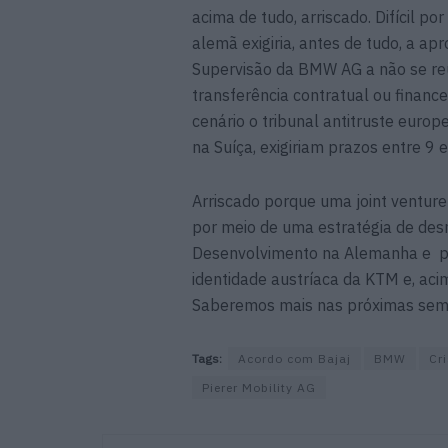
acima de tudo, arriscado. Difícil p
alemã exigiria, antes de tudo, a a
Supervisão da BMW AG a não se re
transferência contratual ou financ
cenário o tribunal antitruste euro
na Suíça, exigiriam prazos entre 9 
Arriscado porque uma joint ventur
por meio de uma estratégia de de
Desenvolvimento na Alemanha e pr
identidade austríaca da KTM e, aci
Saberemos mais nas próximas sem
Tags:
Acordo com Bajaj
BMW
Cr
Pierer Mobility AG