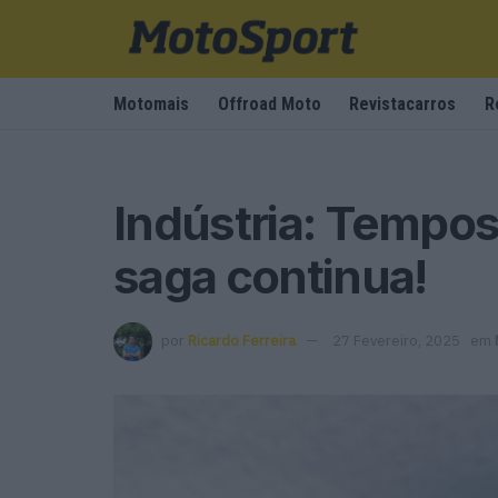
Motomais
Offroad Moto
Revistacarros
R
Indústria: Tempos
saga continua!
por
Ricardo Ferreira
27 Fevereiro, 2025
em