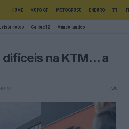
HOME
MOTO GP
MOTOCROSS
ENDURO
TT
T
evistamotos
Calibre12
Mundonautico
 difíceis na KTM… a
A
MOTO+
A