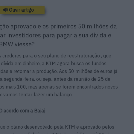
🔊 Ouvir artigo
ção aprovado e os primeiros 50 milhões da
ar investidores para pagar a sua dívida e
a BMW viesse?
 credores para o seu plano de reestruturação , que
ívida em dinheiro, a KTM agora busca os fundos
idas e retomar a produção. Aos 50 milhões de euros já
ma segunda-feira, ou seja, antes da reunião de 25 de
dos mais 100, mas apenas se forem encontrados novos
o: vamos tentar fazer um balanço.
O acordo com a Bajaj
que o plano desenvolvido pela KTM e aprovado pelos