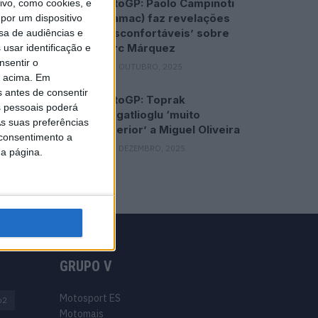
MotoGP: Paolo Campinoti
vo, como cookies, e
(Pramac) faz revelações
por um dispositivo
‘desconfortáveis’ sobre
sa de audiências e
Marc Márquez
usar identificação e
nsentir o
16 OUTUBRO, 2025
o acima. Em
s antes de consentir
MotoGP: Toprak
 pessoais poderá
Razgatlioglu ‘muito
s suas preferências
superior’ a Miguel Oliveira
 consentimento a
29 DEZEMBRO, 2025
da página.
GRUPO V
Motosport ES
o2
Motomais