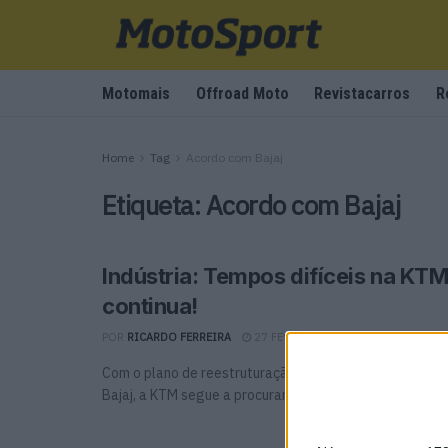
Motomais
Offroad Moto
Revistacarros
R
Home
Tag
Acordo com Bajaj
Etiqueta:
Acordo com Bajaj
Indústria: Tempos difíceis na KT
continua!
POR
RICARDO FERREIRA
27 FEVEREIRO, 2025
0
Com o plano de reestruturação aprovado e os primeiros
Bajaj, a KTM segue a procurar investidores para ...