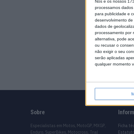
Nós e os nossos 17
processamos dados p
para publicidade e 
desenvolvimento de 
dados de geolocaliza
processamento por n
alternativa, pode ac
ou recusar o consen
não exigir o seu co
serão aplicadas apen
qualquer momento vol
M
Sobre
Infor
Especialistas em Motos, MotoGP, MXGP,
Ficha té
Enduro, SuperBikes, Motocross, Trial
Estatuto