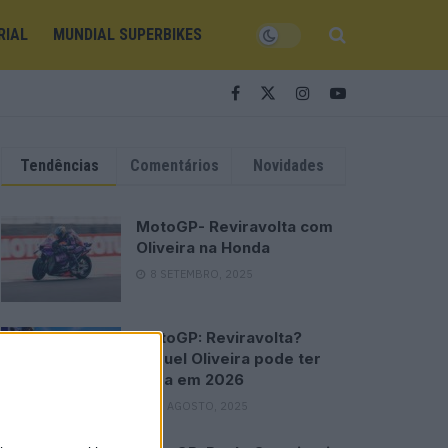
RIAL
MUNDIAL SUPERBIKES
Tendências
Comentários
Novidades
MotoGP- Reviravolta com
Oliveira na Honda
8 SETEMBRO, 2025
MotoGP: Reviravolta?
Miguel Oliveira pode ter
vaga em 2026
28 AGOSTO, 2025