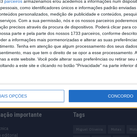
33
parceiros
armazenamos e/ou acedemos a informações num dispositi
essoais, como identificadores únicos e informações padrão enviadas 
conteúdos personalizados, medição de publicidade e conteúdos, pesqui
serviços.
Com a sua permissão, nós e os nossos parceiros poderemos 
ção precisos através da procura de dispositivos. Poderá clicar para co
ossa parte e pela parte dos nossos 1733 parceiros, conforme descrit
eder a informações mais pormenorizadas e alterar as suas preferência
timento.
Tenha em atenção que algum processamento dos seus dados
nsentimento, mas que tem o direito de se opor a esse processamento. A
as a este website. Você pode alterar suas preferências ou retirar seu
tando a este site e clicando no botão "Privacidade" na parte inferior 
AIS OPÇÕES
CONCORDO
mação importante
Tags
cnica
Miguel Oliveira
Motas
Mot
 editorial