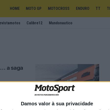
HOME
MOTO GP
MOTOCROSS
ENDURO
TT
T
evistamotos
Calibre12
Mundonautico
M… a saga
 50 milhões da
Damos valor à sua privacidade