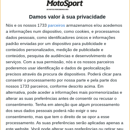
estão agora a apostar no futuro.
Na Ducati, Marc Márquez fará equipa com Pedro Acosta.
Damos valor à sua privacidade
A Aprilia escolheu juntar Francesco Bagnaia a Marco
Nós e os nossos 1733
parceiros
armazenamos e/ou acedemos
Bezzecchi. A Yamaha abrirá um novo capítulo com Jorge
a informações num dispositivo, como cookies, e processamos
Martín e Ai Ogura. A KTM apostará em Álex Márquez e
dados pessoais, como identificadores únicos e informações
Fabio Di Giannantonio, enquanto a Gresini entregará as
padrão enviadas por um dispositivo para publicidade e
conteúdos personalizados, medição de publicidade e
suas Ducati a Joan Mir e ao jovem Dani Holgado. A
conteúdos, pesquisa de audiências e desenvolvimento de
Honda, salvo uma enorme surpresa, deverá anunciar em
serviços.
Com a sua permissão, nós e os nossos parceiros
breve a chegada de Fabio Quartararo. À medida que
poderemos usar identificação e dados de geolocalização
estes anúncios se sucedem, os lugares ainda disponíveis
precisos através da procura de dispositivos. Poderá clicar para
consentir o processamento por nossa parte e pela parte dos
tornam-se extremamente escassos.
nossos 1733 parceiros, conforme descrito acima. Em
alternativa, pode aceder a informações mais pormenorizadas e
Dois dossiers continuam a merecer especial atenção. Na
alterar as suas preferências antes de consentir ou recusar o
VR46, Nicolò Bulega mantém-se como prioridade. As
consentimento.
Tenha em atenção que algum processamento
negociações estão a avançar, mas continuam bloqueadas
dos seus dados pessoais poderá não exigir o seu
por um contrato de apenas um ano com opção de
consentimento, mas que tem o direito de se opor a esse
renovação, uma fórmula que não convence totalmente
processamento. As suas preferências serão aplicadas apenas a
este website. Você pode alterar suas preferências ou retirar seu