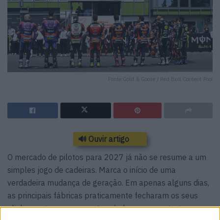
Fonte:Gold & Goose / Red Bull Content Pool
🔊 Ouvir artigo
O mercado de pilotos para 2027 já não se resume a um
simples jogo de cadeiras. Marca o início de uma
verdadeira mudança de geração. Em apenas alguns dias,
as principais fábricas praticamente fecharam os seus
alinhamentos e a mensagem é clara: os construtores