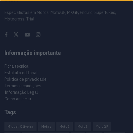
Especialistas em Motos, MotoGP, MXGP, Enduro, SuperBikes,
Motocross, Trial
Informação importante
Ficha técnica
Estatuto editorial
Política de privacidade
Termos e condições
Informação Legal
Como anunciar
Tags
Miguel Oliveira
Motas
Moto2
Moto3
MotoGP