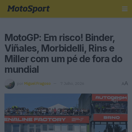
MotoGP: Em risco! Binder,
Viñales, Morbidelli, Rins e
Miller com um pé de fora do
mundial
A
por
Miguel Fragoso
7 Julho, 2026
A