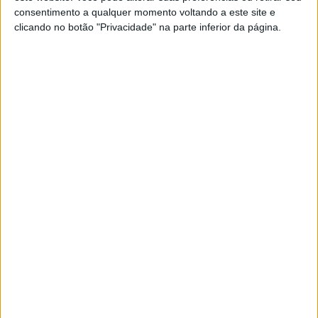
aquele que é apontado como o futuro campeão do
consentimento a qualquer momento voltando a este site e
Mundo de Superbike. Ainda assim, o
MotoGP
continua a
clicando no botão "Privacidade" na parte inferior da página.
ser a sua prioridade absoluta.
Artigos relacionados
MotoGP: Ducati domina segundo dia de
testes das futuras 850cc
7 AGOSTO, 2026
MotoGP: Tensão entre KTM e Viñales?
Steiner admite ‘fricção’ entre as partes
7 AGOSTO, 2026
Na Tech3, Günther Steiner parece privilegiar uma dupla
que combine experiência e juventude. Luca Marini surge