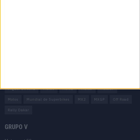
Informação importante
Ficha técnica
Estatuto editorial
Política de privacidade
Termos e condições
Informação Legal
Como anunciar
Tags
Miguel Oliveira
Motas
Moto2
Moto3
MotoGP
Motos
Mundial de Superbikes
MX2
MXGP
Off Road
Rally Dakar
GRUPO V