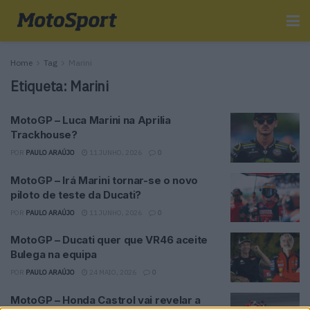
Home
Tag
Marini
Etiqueta:
Marini
MotoGP – Luca Marini na Aprilia
Trackhouse?
POR
PAULO ARAÚJO
11 JUNHO, 2026
0
MotoGP – Irá Marini tornar-se o novo
piloto de teste da Ducati?
POR
PAULO ARAÚJO
11 JUNHO, 2026
0
MotoGP – Ducati quer que VR46 aceite
Bulega na equipa
POR
PAULO ARAÚJO
24 MAIO, 2026
0
MotoGP – Honda Castrol vai revelar a