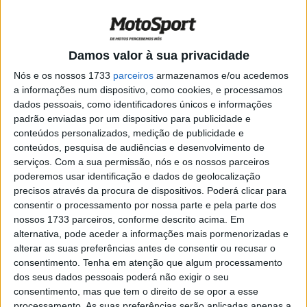
moto de 2026 em fevereiro
POR
PAULO ARAÚJO
3 JANEIRO, 2026
0
Honda pode perder concessões no
Damos valor à sua privacidade
domingo
Nós e os nossos 1733
parceiros
armazenamos e/ou acedemos
POR
PAULO ARAÚJO
15 NOVEMBRO, 2025
0
a informações num dispositivo, como cookies, e processamos
dados pessoais, como identificadores únicos e informações
MotoGP, Indonésia – Penalização a Marini
padrão enviadas por um dispositivo para publicidade e
sobe Oliveira para 9º no Sprint
conteúdos personalizados, medição de publicidade e
POR
PAULO ARAÚJO
4 OUTUBRO, 2025
0
conteúdos, pesquisa de audiências e desenvolvimento de
serviços.
Com a sua permissão, nós e os nossos parceiros
MotoGP – Luca Marini: “Nova
poderemos usar identificação e dados de geolocalização
aerodinâmica da Honda ajuda”
precisos através da procura de dispositivos. Poderá clicar para
POR
PAULO ARAÚJO
18 SETEMBRO, 2025
0
consentir o processamento por nossa parte e pela parte dos
nossos 1733 parceiros, conforme descrito acima. Em
MotoGP – Temporada louca: duas vagas
alternativa, pode aceder a informações mais pormenorizadas e
permanecem para 2026
alterar as suas preferências antes de consentir ou recusar o
POR
PAULO ARAÚJO
3 SETEMBRO, 2025
0
consentimento.
Tenha em atenção que algum processamento
dos seus dados pessoais poderá não exigir o seu
MotoGP – Luca Marini na Castrol Honda
consentimento, mas que tem o direito de se opor a esse
também em 2026
processamento. As suas preferências serão aplicadas apenas a