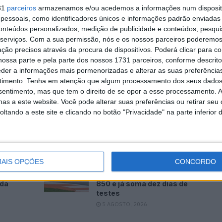
o respeitada dentro do paddock é a sua capacidade
31
parceiros
armazenamos e/ou acedemos a informações num dispositi
essoais, como identificadores únicos e informações padrão enviadas 
 tipo de piloto que dá feedbacks muito detalhados, é
conteúdos personalizados, medição de publicidade e conteúdos, pesqui
 e trabalha extremamente bem com os engenheiros.
serviços.
Com a sua permissão, nós e os nossos parceiros poderemos 
es, tornar-se tão importante como os resultados nas
ção precisos através da procura de dispositivos. Poderá clicar para co
toGP a aproximar-se de uma grande mudança no
ossa parte e pela parte dos nossos 1731 parceiros, conforme descrit
eder a informações mais pormenorizadas e alterar as suas preferência
timento.
Tenha em atenção que algum processamento dos seus dados
 um lugar de piloto titular na VR46 ou começar a
nsentimento, mas que tem o direito de se opor a esse processamento. A
piloto de desenvolvimento da Ducati? Aparte essa
as a este website. Você pode alterar suas preferências ou retirar seu
utros têm feito recentemente…
tando a este site e clicando no botão "Privacidade" na parte inferior 
AIS OPÇÕES
CONCORDO
edita
MotoGP: Bulega intensifica
de da
desenvolvimento da Ducati
ada
850 e já soma dez dias de
testes
5 AGOSTO, 2026