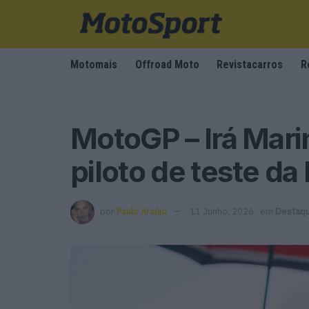
Motomais
Offroad Moto
Revistacarros
R
MotoGP – Irá Mari
piloto de teste da
por
Paulo Araújo
11 Junho, 2026
em
Destaq