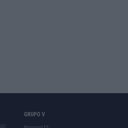
GRUPO V
Motosport ES
o2