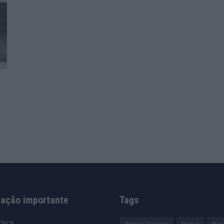
mação importante
Tags
cnica
Miguel Oliveira
Motas
Mot