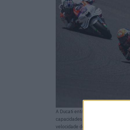
A Ducati entrará numa grande fase 
capacidades de desenvolvimento ser
velocidade de Marini no MotoGP fi