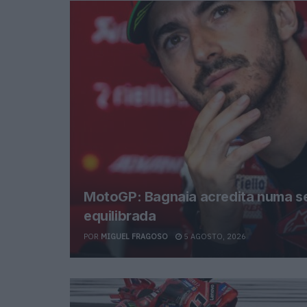
MotoGP: Bagnaia acredita numa s
equilibrada
POR
MIGUEL FRAGOSO
5 AGOSTO, 2026