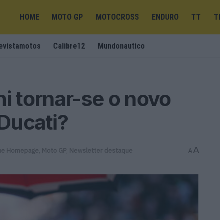
HOME
MOTO GP
MOTOCROSS
ENDURO
TT
T
evistamotos
Calibre12
Mundonautico
ni tornar-se o novo
 Ducati?
A
ue Homepage
,
Moto GP
,
Newsletter destaque
A