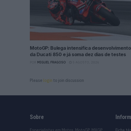
MotoGP: Bulega intensifica desenvolvimento
da Ducati 850 e já soma dez dias de testes
POR
MIGUEL FRAGOSO
5 AGOSTO, 2026
Please
login
to join discussion
Sobre
Infor
Especialistas em Motos, MotoGP, MXGP,
Ficha té