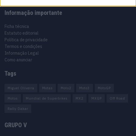
Informação importante
Ficha técnica
Estatuto editorial
Política de privacidade
Termos e condições
Informação Legal
Como anunciar
Tags
Miguel Oliveira
Motas
Moto2
Moto3
MotoGP
Motos
Mundial de Superbikes
MX2
MXGP
Off Road
Rally Dakar
GRUPO V