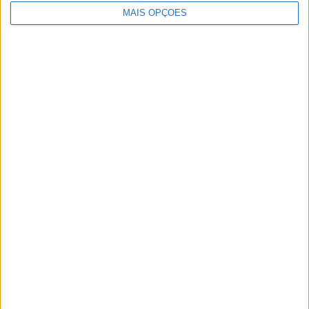
MAIS OPÇÕES
Artigos relacionados
MotoGP: Ducati domina segundo dia de
testes das futuras 850cc
POR
MIGUEL FRAGOSO
7 AGOSTO, 2026