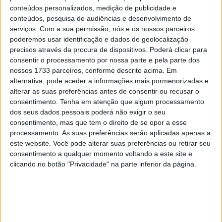
na Aprilia em 2026, Luca Marini ficou descansado,
conteúdos personalizados, medição de publicidade e
embora também se chegasse a falar de Zarco na equipa
conteúdos, pesquisa de audiências e desenvolvimento de
serviços.
Com a sua permissão, nós e os nossos parceiros
HRC.
poderemos usar identificação e dados de geolocalização
precisos através da procura de dispositivos. Poderá clicar para
consentir o processamento por nossa parte e pela parte dos
Agora, Marini, cujo melhor resultado na Honda foi 5º no
nossos 1733 parceiros, conforme descrito acima. Em
recente GP da Hungria, manterá o seu posto como piloto
alternativa, pode aceder a informações mais pormenorizadas e
na equipa Honda Castrol, o que também já foi confirmado
alterar as suas preferências antes de consentir ou recusar o
consentimento.
Tenha em atenção que algum processamento
oficialmente pela HRC.
dos seus dados pessoais poderá não exigir o seu
consentimento, mas que tem o direito de se opor a esse
processamento. As suas preferências serão aplicadas apenas a
este website. Você pode alterar suas preferências ou retirar seu
consentimento a qualquer momento voltando a este site e
clicando no botão "Privacidade" na parte inferior da página.