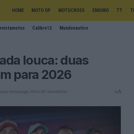
HOME
MOTO GP
MOTOCROSS
ENDURO
TT
T
evistamotos
Calibre12
Mundonautico
da louca: duas
m para 2026
A
aque Homepage
,
Moto GP
,
Newsletter
A