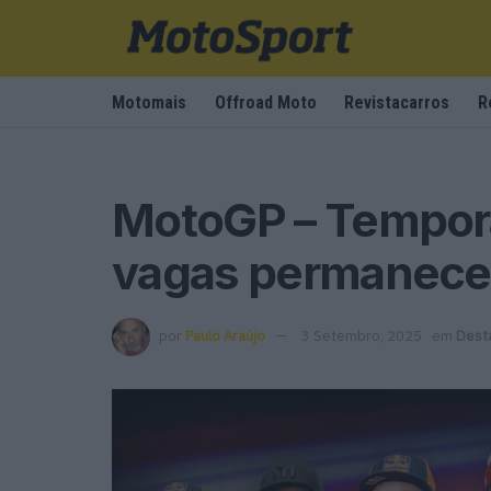
Motomais
Offroad Moto
Revistacarros
R
MotoGP – Tempora
vagas permanece
por
Paulo Araújo
3 Setembro, 2025
em
Dest