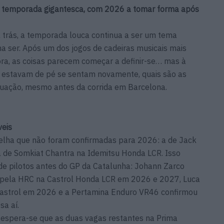
 temporada gigantesca, com 2026 a tomar forma após
trás, a temporada louca continua a ser um tema
 ser. Após um dos jogos de cadeiras musicais mais
ora, as coisas parecem começar a definir-se… mas à
e estavam de pé se sentam novamente, quais são as
ituação, mesmo antes da corrida em Barcelona.
veis
elha que não foram confirmadas para 2026: a de Jack
 de Somkiat Chantra na Idemitsu Honda LCR. Isso
de pilotos antes do GP da Catalunha: Johann Zarco
o pela HRC na Castrol Honda LCR em 2026 e 2027, Luca
astrol em 2026 e a Pertamina Enduro VR46 confirmou
sa aí.
espera-se que as duas vagas restantes na Prima