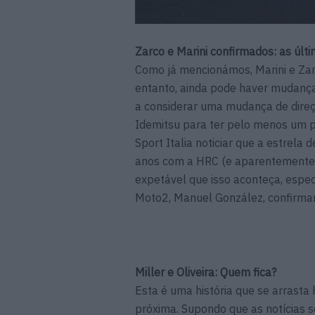
Zarco e Marini confirmados: as últ
Como já mencionámos, Marini e Za
entanto, ainda pode haver mudança
a considerar uma mudança de direç
Idemitsu para ter pelo menos um pil
Sport Italia noticiar que a estrela
anos com a HRC (e aparentemente c
expetável que isso aconteça, especi
Moto2, Manuel González, confirma
Miller e Oliveira: Quem fica?
Esta é uma história que se arrast
próxima. Supondo que as notícias se