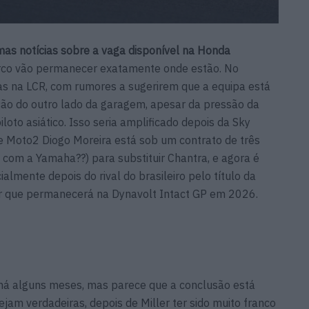
imas notícias sobre a vaga disponível na Honda
rco vão permanecer exatamente onde estão. No
s na LCR, com rumores a sugerirem que a equipa está
ão do outro lado da garagem, apesar da pressão da
oto asiático. Isso seria amplificado depois da Sky
 de Moto2 Diogo Moreira está sob um contrato de três
om a Yamaha??) para substituir Chantra, e agora é
almente depois do rival do brasileiro pelo título da
r que permanecerá na Dynavolt Intact GP em 2026.
a há alguns meses, mas parece que a conclusão está
jam verdadeiras, depois de Miller ter sido muito franco