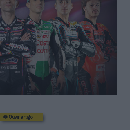
🔊 Ouvir artigo