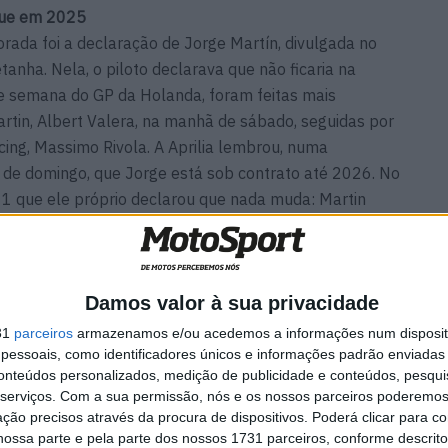
aque em 2025
rada foi a declaração de Jorge Martín, divulgada no
tanha. Nela, o piloto declarava que não ficaria na
 de semana do GP da Holanda, foram feitas mais
rtin, Albert Valera, na manhã de sábado, seguidas por
cing, Massimo Rivola. A Aprilia lembrou, numa
de domingo, que Jorge está sob contrato até 2026. No
 1 que ele próprio declarou que nada muda: Martin
quer esperança de outros pilotos de que uma Aprilia de
orou-se, «The Martinator» permanece onde está.
Damos valor à sua privacidade
31
parceiros
armazenamos e/ou acedemos a informações num dispositi
essoais, como identificadores únicos e informações padrão enviadas 
rld Cup
MotoGP: Bagnaia acredita
conteúdos personalizados, medição de publicidade e conteúdos, pesqui
 Max
numa segunda metade da
serviços.
Com a sua permissão, nós e os nossos parceiros poderemos 
época mais equilibrada
ção precisos através da procura de dispositivos. Poderá clicar para co
5 AGOSTO, 2026
ossa parte e pela parte dos nossos 1731 parceiros, conforme descrit