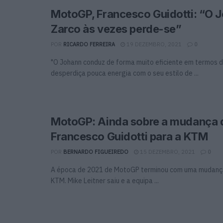
MotoGP, Francesco Guidotti: “O 
Zarco às vezes perde-se”
POR
RICARDO FERREIRA
19 DEZEMBRO, 2021
0
"O Johann conduz de forma muito eficiente em termos d
desperdiça pouca energia com o seu estilo de ...
MotoGP: Ainda sobre a mudança 
Francesco Guidotti para a KTM
POR
BERNARDO FIGUEIREDO
15 DEZEMBRO, 2021
0
A época de 2021 de MotoGP terminou com uma mudança
KTM. Mike Leitner saiu e a equipa ...