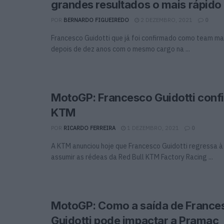
grandes resultados o mais rápido
POR
BERNARDO FIGUEIREDO
2 DEZEMBRO, 2021
0
Francesco Guidotti que já foi confirmado como team m
depois de dez anos com o mesmo cargo na ...
MotoGP: Francesco Guidotti conf
KTM
POR
RICARDO FERREIRA
1 DEZEMBRO, 2021
0
A KTM anunciou hoje que Francesco Guidotti regressa à
assumir as rédeas da Red Bull KTM Factory Racing ...
MotoGP: Como a saída de France
Guidotti pode impactar a Pramac