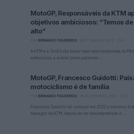
MotoGP, Responsáveis da KTM a
objetivos ambiciosos: “Temos de
alto”
POR
BERNARDO FIGUEIREDO
27 JANEIRO, 2022
0
A KTM e a Tech3 vão iniciar mais uma temporada no Mo
ambiciosas, a avaliar pelas palavras ...
MotoGP, Francesco Guidotti: Paix
motociclismo é de família
POR
BERNARDO FIGUEIREDO
29 DEZEMBRO, 2021
0
Francesco Guidotti vai começar em 2022 o seu novo tr
manager da KTM, depois de ter desempenhado o ...