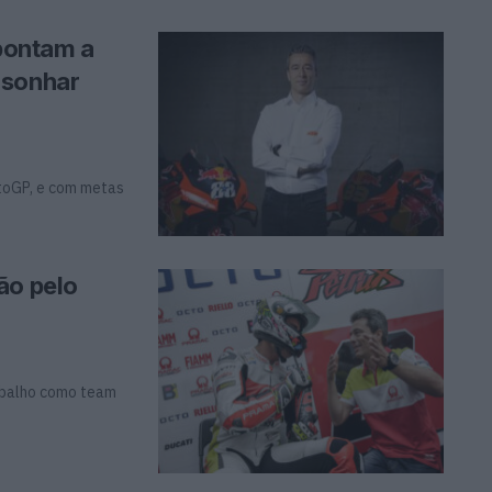
pontam a
 sonhar
toGP, e com metas
ão pelo
abalho como team