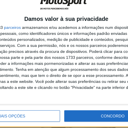
rescer na
Damos valor à sua privacidade
33
parceiros
armazenamos e/ou acedemos a informações num dispositi
essoais, como identificadores únicos e informações padrão enviadas 
ger da KTM,
conteúdos personalizados, medição de publicidade e conteúdos, pesqui
i vai ...
serviços.
Com a sua permissão, nós e os nossos parceiros poderemos 
ção precisos através da procura de dispositivos. Poderá clicar para co
ossa parte e pela parte dos nossos 1733 parceiros, conforme descrit
ar o cargo
eder a informações mais pormenorizadas e alterar as suas preferência
amac
timento.
Tenha em atenção que algum processamento dos seus dados
nsentimento, mas que tem o direito de se opor a esse processamento. A
as a este website. Você pode alterar suas preferências ou retirar seu
tando a este site e clicando no botão "Privacidade" na parte inferior 
c para ocupar o
AIS OPÇÕES
CONCORDO
ueremos