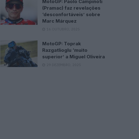
MotoGP: Paolo Campinoti
(Pramac) faz revelações
‘desconfortáveis’ sobre
Marc Márquez
16 OUTUBRO, 2025
MotoGP: Toprak
Razgatlioglu ‘muito
superior’ a Miguel Oliveira
29 DEZEMBRO, 2025