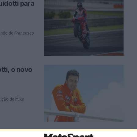
idotti para
ando de Francesco
ti, o novo
ição de Mike
):