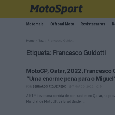
Motomais
Offroad Moto
Revistacarros
R
Home
Tag
Francesco Guidotti
Etiqueta:
Francesco Guidotti
MotoGP, Qatar, 2022, Francesco G
“Uma enorme pena para o Miguel
POR
BERNARDO FIGUEIREDO
7 MARÇO, 2022
0
A KTM teve uma corrida de contrastes no Qatar, na pro
Mundial de MotoGP. Se Brad Binder ...