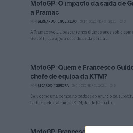
MotoGP: O impacto da saída de Gu
a Pramac
POR
BERNARDO FIGUEIREDO
14 DEZEMBRO, 2021
3
A Pramac evoluiu bastante nos últimos anos sob o com
Guidotti, que agora está de saída para a ...
MotoGP: Quem é Francesco Guidot
chefe de equipa da KTM?
POR
RICARDO FERREIRA
8 DEZEMBRO, 2021
5
Caiu como uma bomba no paddock o anuncio da substitu
Leitner pelo italiano na KTM, desde há muito ...
MotoGP, Francesco Guidotti (KTM