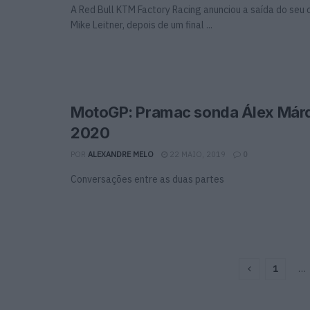
A Red Bull KTM Factory Racing anunciou a saída do seu 
Mike Leitner, depois de um final ...
MotoGP: Pramac sonda Álex Már
2020
POR
ALEXANDRE MELO
22 MAIO, 2019
0
Conversações entre as duas partes
1
…