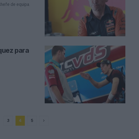
chefe de equipa
quez para
3
4
5