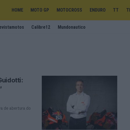
HOME
MOTO GP
MOTOCROSS
ENDURO
TT
T
evistamotos
Calibre12
Mundonautico
uidotti:
”
va de abertura do