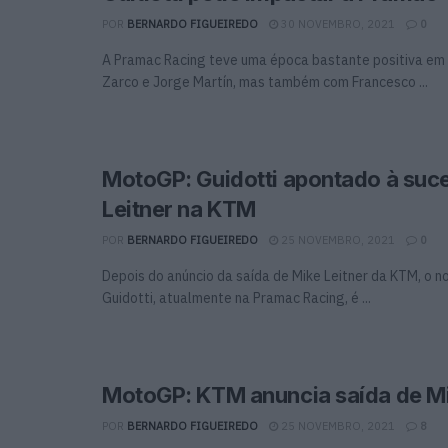
POR
BERNARDO FIGUEIREDO
30 NOVEMBRO, 2021
0
A Pramac Racing teve uma época bastante positiva em
Zarco e Jorge Martín, mas também com Francesco ...
MotoGP: Guidotti apontado à suc
Leitner na KTM
POR
BERNARDO FIGUEIREDO
25 NOVEMBRO, 2021
0
Depois do anúncio da saída de Mike Leitner da KTM, o 
Guidotti, atualmente na Pramac Racing, é ...
MotoGP: KTM anuncia saída de Mi
POR
BERNARDO FIGUEIREDO
25 NOVEMBRO, 2021
8