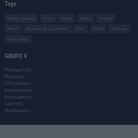
Tags
Miguel Oliveira
Motas
Moto2
Moto3
MotoGP
Motos
Mundial de Superbikes
MX2
MXGP
Off Road
Rally Dakar
GRUPO V
Motosport ES
Motomais
Offroad moto
Revistacarros
Revistamotos
Calibre12
Mundonautico