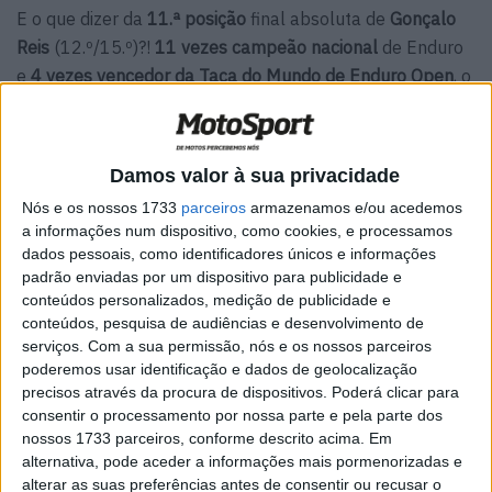
E o que dizer da
11.ª posição
final absoluta de
Gonçalo
Reis
(12.º/15.º)?!
11 vezes campeão nacional
de Enduro
e
4 vezes vencedor da Taça do Mundo de Enduro Open
, o
piloto da GasGas estreou a nova EC500F com uma
espetacular prestação que por pouco não o levou ao Top
10. O atual
campeão nacional de Motocross na classe
Damos valor à sua privacidade
MX Veteranos
mostrou que a idade não passa de um
Nós e os nossos 1733
parceiros
armazenamos e/ou acedemos
número!
a informações num dispositivo, como cookies, e processamos
dados pessoais, como identificadores únicos e informações
Artigos relacionados
padrão enviadas por um dispositivo para publicidade e
conteúdos personalizados, medição de publicidade e
conteúdos, pesquisa de audiências e desenvolvimento de
MotoGP: Iker Lecuona ambiciona Top 10 em
serviços.
Com a sua permissão, nós e os nossos parceiros
Silverstone
poderemos usar identificação e dados de geolocalização
6 AGOSTO, 2026
precisos através da procura de dispositivos. Poderá clicar para
consentir o processamento por nossa parte e pela parte dos
MotoGP: Marco Bezzecchi recebe luz verde
nossos 1733 parceiros, conforme descrito acima. Em
para correr em Silverstone
alternativa, pode aceder a informações mais pormenorizadas e
6 AGOSTO, 2026
alterar as suas preferências antes de consentir ou recusar o