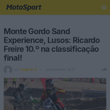
Monte Gordo Sand
Experience, Lusos: Ricardo
Freire 10.º na classificação
final!
A
por
Jorge Ró Jr.
20 Novembro, 2023
A