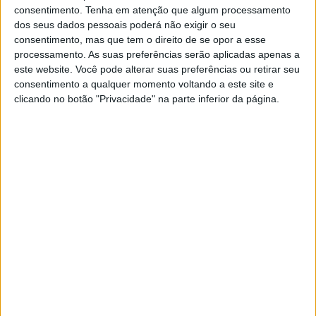
consentimento.
Tenha em atenção que algum processamento
dos seus dados pessoais poderá não exigir o seu
consentimento, mas que tem o direito de se opor a esse
processamento. As suas preferências serão aplicadas apenas a
este website. Você pode alterar suas preferências ou retirar seu
consentimento a qualquer momento voltando a este site e
clicando no botão "Privacidade" na parte inferior da página.
Alex Almeida (Foto: Photo Tiago Pires)
Por outro lado, aos 19 anos de idade,
Alex Almeida
(23.º/18.º) concluiu o fim-de-semana no
16.º lugar na