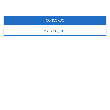
resultado final. Por sua vez,
Tiago Ferreira
foi o 3.º
melhor em
Junior 2
.
CONCORDO
MAIS OPÇÕES
Gonçalo Cardoso (Foto: Photo Tiago Pires)
A competirem nas classes Vintage,
Rodrigo
Castro
e
António “Toni” Silva
foram 3.º e 4.º na
categoria
Vintage 1
enquanto que
David Megre
foi o único