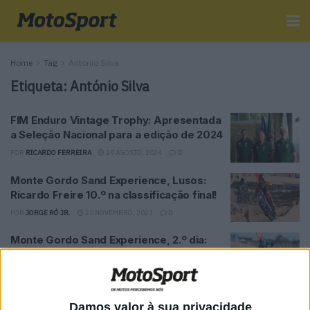
Home
Tag
António Silva
Etiqueta:
António Silva
FIM Enduro Vintage Trophy: Apresentada
a Seleção Nacional para a edição de 2024
POR
RICARDO FERREIRA
29 AGOSTO, 2024
0
Monte Gordo Sand Experience, Lusos:
Ricardo Freire 10.º na classificação final!
POR
JORGE RÓ JR.
20 NOVEMBRO, 2023
0
Monte Gordo Sand Experience, 2.º dia:
Luís Outeiro e Paulo Alberto no Top 10!
POR
JORGE RÓ JR.
19 NOVEMBRO, 2023
0
Monte Gordo Sand Experience, 2.º dia:
Damos valor à sua privacidade