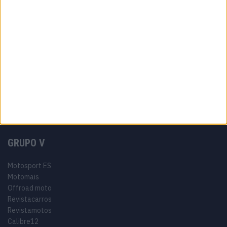
Política de privacidade
Termos e condições
Informação Legal
Como anunciar
Tags
Miguel Oliveira
Motas
Moto2
Moto3
MotoGP
Motos
Mundial de Superbikes
MX2
MXGP
Off Road
Rally Dakar
GRUPO V
Motosport ES
Motomais
Offroad moto
Revistacarros
Revistamotos
Calibre12