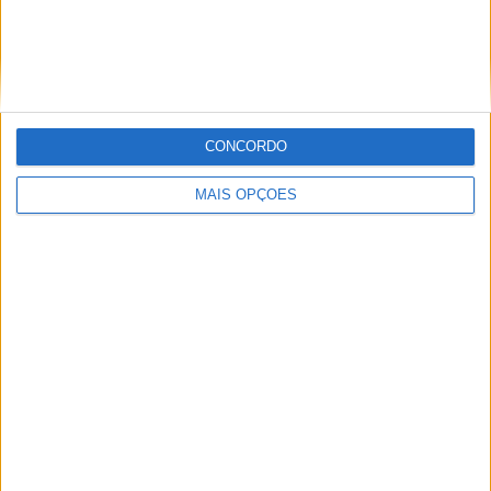
superior’ a Miguel Oliveira
29 DEZEMBRO, 2025
CONCORDO
Sobre
MAIS OPÇÕES
Especialistas em Motos, MotoGP, MXGP, Enduro, SuperBikes,
Motocross, Trial
Informação importante
Ficha técnica
Estatuto editorial