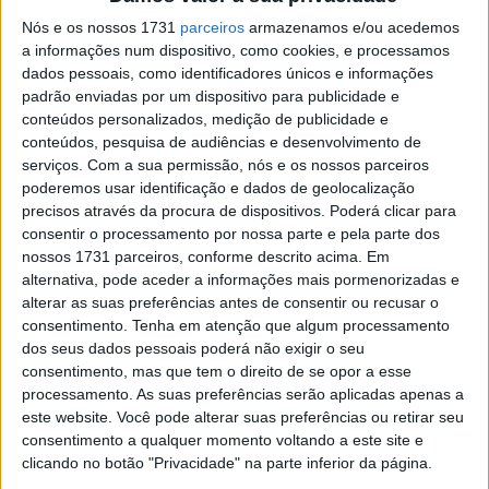
Novo triunfo de Martens, lusos no Top 10
Nós e os nossos 1731
parceiros
armazenamos e/ou acedemos
POR
JORGE RÓ JR.
19 NOVEMBRO, 2023
0
a informações num dispositivo, como cookies, e processamos
dados pessoais, como identificadores únicos e informações
Enduro Vintage Trophy: Fragoso, Silva e
padrão enviadas por um dispositivo para publicidade e
Oliveira levam Portugal à 5.ª posição
conteúdos personalizados, medição de publicidade e
POR
JORGE RÓ JR.
22 OUTUBRO, 2023
0
conteúdos, pesquisa de audiências e desenvolvimento de
serviços.
Com a sua permissão, nós e os nossos parceiros
Enduro Vintage Trophy: António Silva,
poderemos usar identificação e dados de geolocalização
António Oliveira e João Fragoso ‘vestem’
precisos através da procura de dispositivos. Poderá clicar para
as cores lusas
consentir o processamento por nossa parte e pela parte dos
POR
JORGE RÓ JR.
19 OUTUBRO, 2023
0
nossos 1731 parceiros, conforme descrito acima. Em
alternativa, pode aceder a informações mais pormenorizadas e
Enduro Vintage Trophy, Final: Itália
alterar as suas preferências antes de consentir ou recusar o
imbatível, Portugal no pódio!
consentimento.
Tenha em atenção que algum processamento
POR
JORGE RÓ JR.
2 OUTUBRO, 2022
0
dos seus dados pessoais poderá não exigir o seu
consentimento, mas que tem o direito de se opor a esse
Enduro Vintage Trophy, 3.º dia: Portugal
processamento. As suas preferências serão aplicadas apenas a
mantém 3.ª posição, Itália a um passo da
este website. Você pode alterar suas preferências ou retirar seu
vitória
consentimento a qualquer momento voltando a este site e
POR
JORGE RÓ JR.
1 OUTUBRO, 2022
0
clicando no botão "Privacidade" na parte inferior da página.