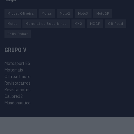
Miguel Oliveira
Motas
Moto2
Moto3
MotoGP
Motos
Mundial de Superbikes
MX2
MXGP
Off Road
Rally Dakar
GRUPO V
Motosport ES
Motomais
Offroad moto
Revistacarros
Revistamotos
Calibre12
Mundonautico