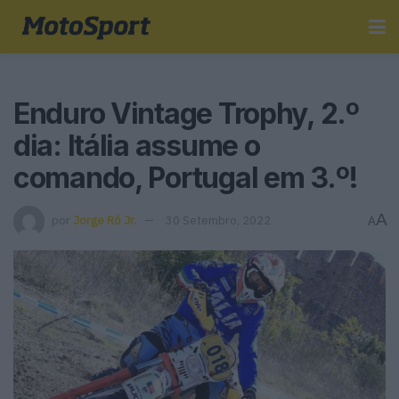
Enduro Vintage Trophy, 2.º
dia: Itália assume o
comando, Portugal em 3.º!
A
por
Jorge Ró Jr.
30 Setembro, 2022
A