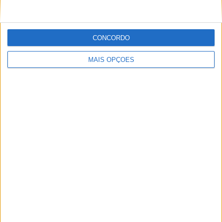
POR
MIGUEL FRAGOSO
7 AGOSTO, 2026
CONCORDO
MAIS OPÇÕES
MotoGP: Jack Miller compara Yamaha R1 a uma Moto3
e aproxima-se do WorldSBK
POR
MIGUEL FRAGOSO
7 AGOSTO, 2026
Please
login
to join discussion