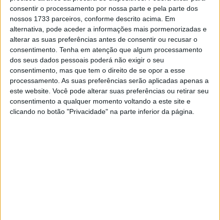
A
30 segundos
dos transalpinos terminou a seleção
consentir o processamento por nossa parte e pela parte dos
da
Alemanha
pelas mãos de
Uwe Weber
,
Johannes
nossos 1733 parceiros, conforme descrito acima. Em
Steinel
e
Sven Roth
, os mais rápidos na prova de
alternativa, pode aceder a informações mais pormenorizadas e
alterar as suas preferências antes de consentir ou recusar o
aceleração do dia anterior.
consentimento.
Tenha em atenção que algum processamento
dos seus dados pessoais poderá não exigir o seu
Artigos relacionados
consentimento, mas que tem o direito de se opor a esse
processamento. As suas preferências serão aplicadas apenas a
MotoGP: Marco Bezzecchi bate a
este website. Você pode alterar suas preferências ou retirar seu
concorrência e lidera PR em Silverstone
consentimento a qualquer momento voltando a este site e
clicando no botão "Privacidade" na parte inferior da página.
7 AGOSTO, 2026
MotoGP: Jack Miller compara Yamaha R1 a
uma Moto3 e aproxima-se do WorldSBK
7 AGOSTO, 2026
A
3.ª posição
é ocupada atualmente pela seleção