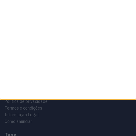
Sobre
Especialistas em Motos, MotoGP, MXGP, Enduro, SuperBikes,
Motocross, Trial
Informação importante
Ficha técnica
Estatuto editorial
Política de privacidade
Termos e condições
Informação Legal
Como anunciar
Tags