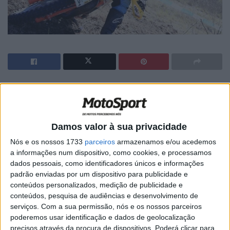
🔊 Ouvir artigo
No segundo de quatro dias de competição, a seleção
italiana subiu à liderança do Enduro Vintage Trophy em
Damos valor à sua privacidade
Santiago do Cacém.
Nós e os nossos 1733
parceiros
armazenamos e/ou acedemos
a informações num dispositivo, como cookies, e processamos
A equipa composta por
Enrico Tortoli
,
Giorgio
dados pessoais, como identificadores únicos e informações
Grasso
e
Tullio Pellegrinelli
aproveitou as excelentes
padrão enviadas por um dispositivo para publicidade e
condições do terreno – a chuva de quinta-feira também
conteúdos personalizados, medição de publicidade e
conteúdos, pesquisa de audiências e desenvolvimento de
ajudou! – para chegar ao comando da classificação geral
serviços.
Com a sua permissão, nós e os nossos parceiros
depois das
seis especiais do dia
.
poderemos usar identificação e dados de geolocalização
precisos através da procura de dispositivos. Poderá clicar para