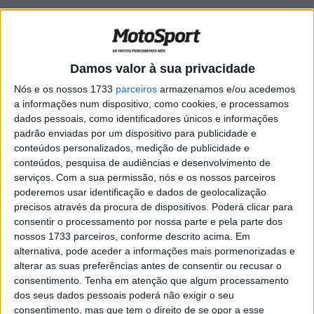
Campeonato Europeu de Enduro:
Domingos Cunha estreia-se em Santiago
do Cacém
POR
MIGUEL FRAGOSO
2 ABRIL, 2025
0
Damos valor à sua privacidade
CN Flat Track: Jornada noturna no
Nós e os nossos 1733
parceiros
armazenamos e/ou acedemos
Algarve
a informações num dispositivo, como cookies, e processamos
dados pessoais, como identificadores únicos e informações
POR
RICARDO FERREIRA
27 JUNHO, 2024
0
padrão enviadas por um dispositivo para publicidade e
conteúdos personalizados, medição de publicidade e
Flat Track: Nacional deu espetáculo em
conteúdos, pesquisa de audiências e desenvolvimento de
Santiago do Cacém
serviços.
Com a sua permissão, nós e os nossos parceiros
POR
RICARDO FERREIRA
28 MAIO, 2024
0
poderemos usar identificação e dados de geolocalização
precisos através da procura de dispositivos. Poderá clicar para
CN Flat Track: Horários da prova de
consentir o processamento por nossa parte e pela parte dos
Santiago do Cacém
nossos 1733 parceiros, conforme descrito acima. Em
POR
RICARDO FERREIRA
17 MAIO, 2024
0
alternativa, pode aceder a informações mais pormenorizadas e
alterar as suas preferências antes de consentir ou recusar o
CN Flat Track: Definido o calendário de
consentimento.
Tenha em atenção que algum processamento
2024
dos seus dados pessoais poderá não exigir o seu
POR
JORGE RÓ JR.
22 MARÇO, 2024
0
consentimento, mas que tem o direito de se opor a esse