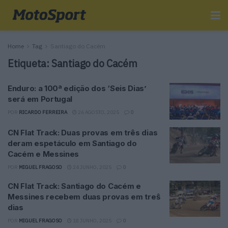
Home
Tag
Santiago do Cacém
Etiqueta:
Santiago do Cacém
Enduro: a 100ª edição dos ‘Seis Dias’
será em Portugal
POR
RICARDO FERREIRA
26 AGOSTO, 2025
0
CN Flat Track: Duas provas em três dias
deram espetáculo em Santiago do
Cacém e Messines
POR
MIGUEL FRAGOSO
24 JUNHO, 2025
0
CN Flat Track: Santiago do Cacém e
Messines recebem duas provas em treŝ
dias
POR
MIGUEL FRAGOSO
18 JUNHO, 2025
0