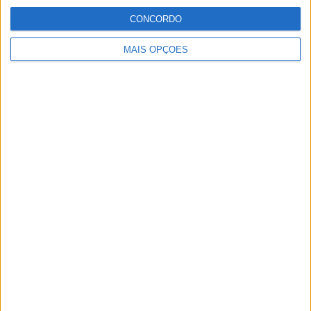
CONCORDO
MotoGP: Reviravolta? Miguel Oliveira pode
ter vaga em 2026
MAIS OPÇÕES
28 AGOSTO, 2025
MotoGP: Paolo Campinoti (Pramac) faz
revelações ‘desconfortáveis’ sobre Marc
Márquez
16 OUTUBRO, 2025
MotoGP: Toprak Razgatlioglu ‘muito
superior’ a Miguel Oliveira
29 DEZEMBRO, 2025
Sobre