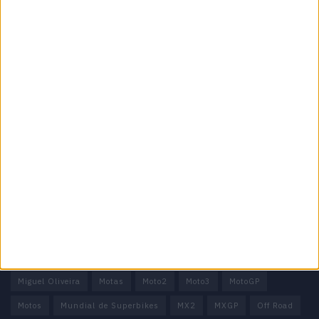
Especialistas em Motos, MotoGP, MXGP, Enduro, SuperBikes,
Motocross, Trial
Informação importante
Ficha técnica
Estatuto editorial
Política de privacidade
Termos e condições
Informação Legal
Como anunciar
Tags
Miguel Oliveira
Motas
Moto2
Moto3
MotoGP
Motos
Mundial de Superbikes
MX2
MXGP
Off Road