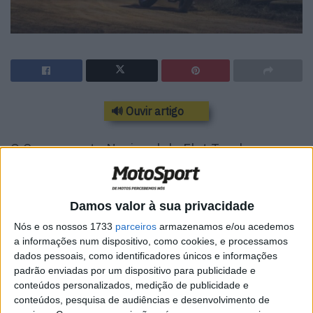
🔊 Ouvir artigo
O Campeonato Nacional de Flat Track
continua rumo a sul para a sua terceira ronda,
com uma prova noturna este sábado em São
Bartolomeu de Messines.
Damos valor à sua privacidade
Nós e os nossos 1733
parceiros
armazenamos e/ou acedemos
A tarde e noite do próximo sábado, 29 de junho, serão
a informações num dispositivo, como cookies, e processamos
plenas de ação a sul, com a terceira jornada do
dados pessoais, como identificadores únicos e informações
Campeonato Nacional de Flat Track agendada para a
padrão enviadas por um dispositivo para publicidade e
conteúdos personalizados, medição de publicidade e
pista oval de Lavajo, São Bartolomeu de Messines, com
conteúdos, pesquisa de audiências e desenvolvimento de
organização a cargo da Associação de Desporto