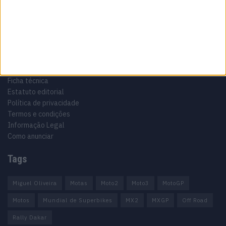
Motocross, Trial
Informação importante
Ficha técnica
Estatuto editorial
Política de privacidade
Termos e condições
Informação Legal
Como anunciar
Tags
Miguel Oliveira
Motas
Moto2
Moto3
MotoGP
Motos
Mundial de Superbikes
MX2
MXGP
Off Road
Rally Dakar