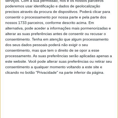
serviços.
Com a sua permissão, nós e os nossos parceiros
Motorizado – Team Satanás.
poderemos usar identificação e dados de geolocalização
precisos através da procura de dispositivos. Poderá clicar para
Depois das rondas de Barcelos e Santiago do Cacém,
consentir o processamento por nossa parte e pela parte dos
esperam-nos mais umas horas de grandes momentos a
nossos 1733 parceiros, conforme descrito acima. Em
desfrutar desta espetacular modalidade e do ambiente
alternativa, pode aceder a informações mais pormenorizadas e
alterar as suas preferências antes de consentir ou recusar o
que a envolve, com o atrativo adicional de se tratar de
consentimento.
Tenha em atenção que algum processamento
uma prova noturna na já conhecida oval algarvia, com um
dos seus dados pessoais poderá não exigir o seu
traçado de 200 metros desenhado no seu típico piso de
consentimento, mas que tem o direito de se opor a esse
barro avermelhado.
processamento. As suas preferências serão aplicadas apenas a
este website. Você pode alterar suas preferências ou retirar seu
consentimento a qualquer momento voltando a este site e
clicando no botão "Privacidade" na parte inferior da página.
A ação em pista inicia-se a partir das 16h00 com os
treinos livres para as várias classes em presença –