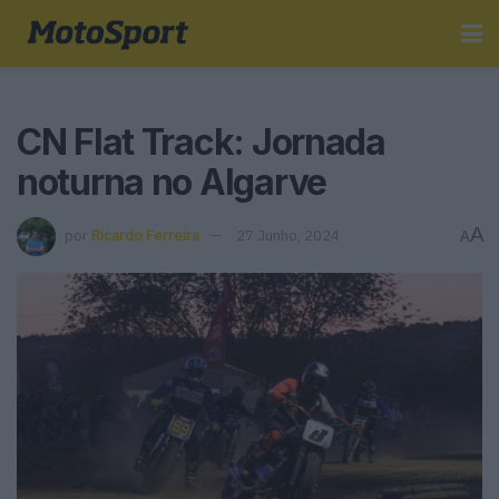
CN Flat Track: Jornada
noturna no Algarve
A
por
Ricardo Ferreira
27 Junho, 2024
A