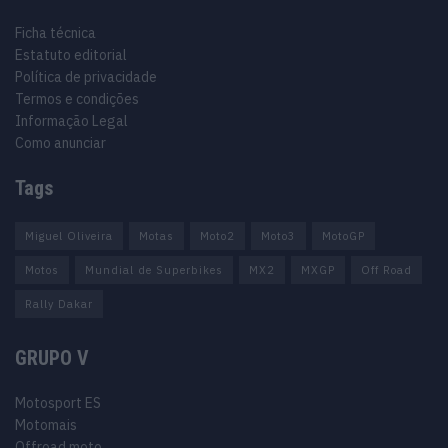
Ficha técnica
Estatuto editorial
Política de privacidade
Termos e condições
Informação Legal
Como anunciar
Tags
Miguel Oliveira
Motas
Moto2
Moto3
MotoGP
Motos
Mundial de Superbikes
MX2
MXGP
Off Road
Rally Dakar
GRUPO V
Motosport ES
Motomais
Offroad moto