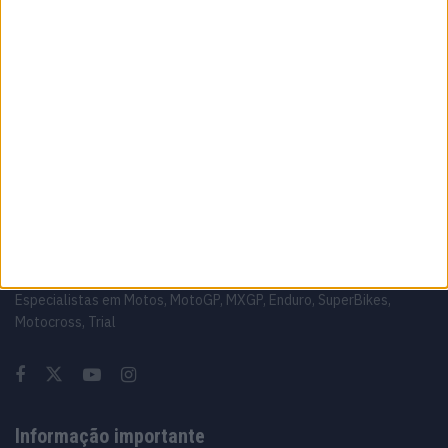
6 AGOSTO, 2026
MotoGP: Luca Marini ‘Talvez tudo fique
resolvido este fim de semana’
6 AGOSTO, 2026
Sobre
Especialistas em Motos, MotoGP, MXGP, Enduro, SuperBikes,
Motocross, Trial
Informação importante