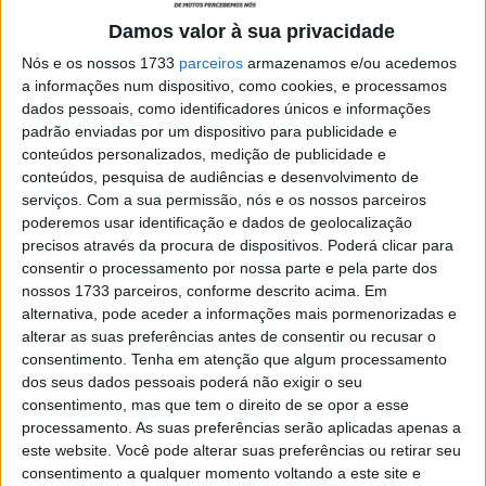
espaço de três dias, com uma prova realizada na quinta-
Damos valor à sua privacidade
feira à tarde em Aldeia dos Chãos, Santiago do Cacém, e,
Nós e os nossos 1733
parceiros
armazenamos e/ou acedemos
dois dias mais tarde, uma ronda noturna em Lavajo, São
a informações num dispositivo, como cookies, e processamos
Bartolomeu de Messines. Viveram-se dois grandes dias
dados pessoais, como identificadores únicos e informações
padrão enviadas por um dispositivo para publicidade e
de Flat Track, com bom tempo, muito público a assistir e
conteúdos personalizados, medição de publicidade e
acesos despiques em pista, proporcionando ainda, como
conteúdos, pesquisa de audiências e desenvolvimento de
era intenção, uma redução nos custos de deslocação das
serviços.
Com a sua permissão, nós e os nossos parceiros
muitas equipas vindas do norte do país.
poderemos usar identificação e dados de geolocalização
precisos através da procura de dispositivos. Poderá clicar para
Em pista voltaram a estar as classes Dirt Bike, Power
consentir o processamento por nossa parte e pela parte dos
Bike, Promo Bike, Tracker, Mini Flat Track e a animada
nossos 1733 parceiros, conforme descrito acima. Em
alternativa, pode aceder a informações mais pormenorizadas e
classe de Infantis, novidade para esta temporada e que
alterar as suas preferências antes de consentir ou recusar o
tem proporcionado grandes momentos, tanto aos jovens
consentimento.
Tenha em atenção que algum processamento
ases dentro da pista como a quem assiste, estando cada
dos seus dados pessoais poderá não exigir o seu
vez mais competitiva.
consentimento, mas que tem o direito de se opor a esse
processamento. As suas preferências serão aplicadas apenas a
este website. Você pode alterar suas preferências ou retirar seu
Artigos relacionados
consentimento a qualquer momento voltando a este site e