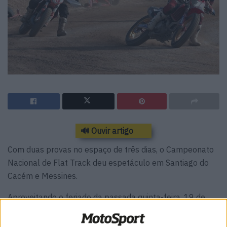
🔊 Ouvir artigo
Com duas provas no espaço de três dias, o Campeonato
Nacional de Flat Track deu espetáculo em Santiago do
Cacém e Messines.
Aproveitando o feriado da passada quinta-feira, 19 de
junho para uma incursão ao sul do país, o Campeonato
Nacional de Flat Track teve as suas 3ª e 4ª jornadas no