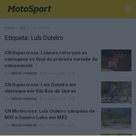
Home
Tag
Luís Outeiro
Etiqueta:
Luís Outeiro
CN Supercross: Líderes reforçam as
vantagens no final da primeira metade do
campeonato
POR
MIGUEL FRAGOSO
30 JULHO, 2025
0
CN Supercross: Luís Outeiro em
destaque em Vila Boa de Quires
POR
MIGUEL FRAGOSO
15 JULHO, 2025
0
CN Motocross: Luís Outeiro campẽao de
MX1 e Sandro Lobo em MX2
POR
MIGUEL FRAGOSO
3 JUNHO, 2025
0