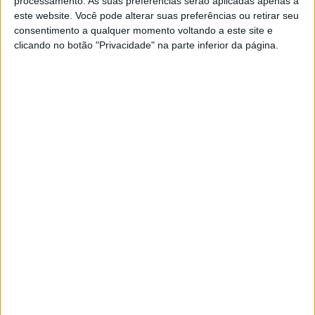
processamento. As suas preferências serão aplicadas apenas a
Luís Outeiro e Sandro Lobo representam
este website. Você pode alterar suas preferências ou retirar seu
Portugal
consentimento a qualquer momento voltando a este site e
POR
MIGUEL FRAGOSO
28 AGOSTO, 2024
0
clicando no botão "Privacidade" na parte inferior da página.
CN Motocross: Dia de Campeões em
Tarouca
POR
RICARDO FERREIRA
28 JUNHO, 2024
0
CN Motocross: Grande jornada de MX em
Viera do Minho
POR
RICARDO FERREIRA
17 JUNHO, 2024
0
CNMX, Fernão Joanes: Luís Outeiro e
Sandro Lobo dominam ‘Nacional’
POR
RICARDO FERREIRA
4 JUNHO, 2024
0
MXGP, Águeda: Outeiro e Gomes
encabeçam o ‘pelotão’ luso
POR
RICARDO FERREIRA
2 MAIO, 2024
0
MXGP, Águeda: Luís Outeiro e Afonso