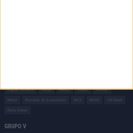
Informação importante
Ficha técnica
Estatuto editorial
Política de privacidade
Termos e condições
Informação Legal
Como anunciar
Tags
Miguel Oliveira
Motas
Moto2
Moto3
MotoGP
Motos
Mundial de Superbikes
MX2
MXGP
Off Road
Rally Dakar
GRUPO V