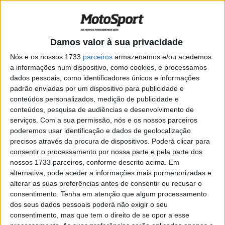
CN Motocross: Jornada de Fernão
Joanes pode decidir títulos
POR
RICARDO FERREIRA
25 MAIO, 2025
0
Damos valor à sua privacidade
MXGP: Pilotos mundialistas conhecem
tradições e gastronomia de Águeda
Nós e os nossos 1733
parceiros
armazenamos e/ou acedemos
a informações num dispositivo, como cookies, e processamos
POR
RICARDO FERREIRA
3 MAIO, 2025
0
dados pessoais, como identificadores únicos e informações
MXGP: Luís Outeiro participa no MXGP e
padrão enviadas por um dispositivo para publicidade e
Sandro Lobo no MX2 em Águeda
conteúdos personalizados, medição de publicidade e
conteúdos, pesquisa de audiências e desenvolvimento de
POR
MIGUEL FRAGOSO
30 ABRIL, 2025
0
serviços.
Com a sua permissão, nós e os nossos parceiros
poderemos usar identificação e dados de geolocalização
CN Motocross: Lustosa foi palco de
precisos através da procura de dispositivos. Poderá clicar para
muitas lutas durante o fim de semana
consentir o processamento por nossa parte e pela parte dos
POR
MIGUEL FRAGOSO
25 MARÇO, 2025
0
nossos 1733 parceiros, conforme descrito acima. Em
alternativa, pode aceder a informações mais pormenorizadas e
CNMX: Luís Outeiro com dupla vitória em
alterar as suas preferências antes de consentir ou recusar o
Vieira do Minho
consentimento.
Tenha em atenção que algum processamento
POR
MIGUEL FRAGOSO
11 MARÇO, 2025
0
dos seus dados pessoais poderá não exigir o seu
consentimento, mas que tem o direito de se opor a esse
Motocross das Nações: Paulo Alberto,