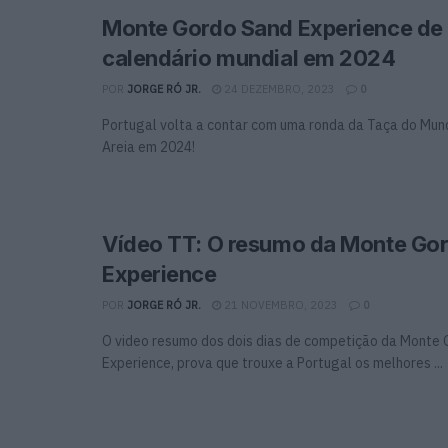
Monte Gordo Sand Experience de
calendário mundial em 2024
POR
JORGE RÓ JR.
24 DEZEMBRO, 2023
0
Portugal volta a contar com uma ronda da Taça do Mun
Areia em 2024!
Vídeo TT: O resumo da Monte Go
Experience
POR
JORGE RÓ JR.
21 NOVEMBRO, 2023
0
O video resumo dos dois dias de competição da Monte
Experience, prova que trouxe a Portugal os melhores ...