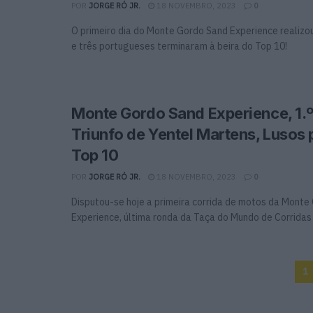
POR
JORGE RÓ JR.
18 NOVEMBRO, 2023
0
O primeiro dia do Monte Gordo Sand Experience realiz
e três portugueses terminaram à beira do Top 10!
Monte Gordo Sand Experience, 1.º
Triunfo de Yentel Martens, Lusos 
Top 10
POR
JORGE RÓ JR.
18 NOVEMBRO, 2023
0
Disputou-se hoje a primeira corrida de motos da Monte
Experience, última ronda da Taça do Mundo de Corridas .
1