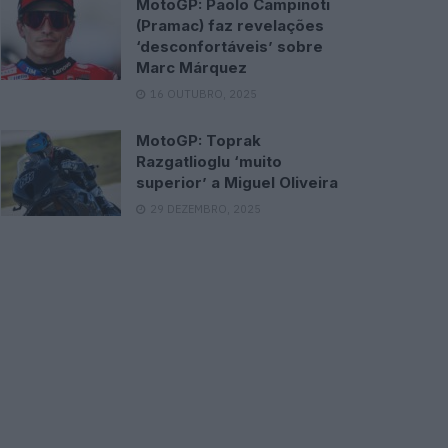
MotoGP: Paolo Campinoti
(Pramac) faz revelações
‘desconfortáveis’ sobre
Marc Márquez
16 OUTUBRO, 2025
MotoGP: Toprak
Razgatlioglu ‘muito
superior’ a Miguel Oliveira
29 DEZEMBRO, 2025