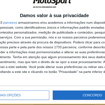
!
Damos valor à sua privacidade
 da Taça do Mundo
33
parceiros
armazenamos e/ou acedemos a informações num dispositi
essoais, como identificadores únicos e informações padrão enviadas 
conteúdos personalizados, medição de publicidade e conteúdos, pesqui
serviços.
Com a sua permissão, nós e os nossos parceiros poderemos 
ção precisos através da procura de dispositivos. Poderá clicar para co
ossa parte e pela parte dos nossos 1733 parceiros, conforme descrit
 dia: Novo
eder a informações mais pormenorizadas e alterar as suas preferência
10
timento.
Tenha em atenção que algum processamento dos seus dados
nsentimento, mas que tem o direito de se opor a esse processamento. A
as a este website. Você pode alterar suas preferências ou retirar seu
tando a este site e clicando no botão "Privacidade" na parte inferior 
ence realizou-se
...
AIS OPÇÕES
CONCORDO
ce: Reviva