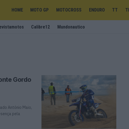
HOME
MOTO GP
MOTOCROSS
ENDURO
TT
T
evistamotos
Calibre12
Mundonautico
onte Gordo
ado António Maio,
esença pela