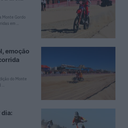
da Monte Gordo
idas em ...
ol, emoção
corrida
edição do Monte
...
 dia: