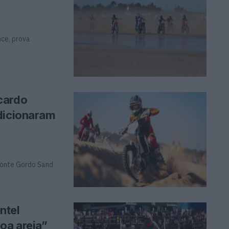
a
nce, prova
cardo
ndicionaram
Monte Gordo Sand
ntel
oa areia”