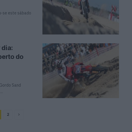
ou-se este sábado
 dia:
perto do
 Gordo Sand
..
2