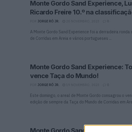
Monte Gordo Sand Experience, Lu
Ricardo Freire 10.º na classificação
POR
JORGE RÓ JR.
20 NOVEMBRO, 2023
0
A Monte Gordo Sand Experience foi a derradeira ronda
de Corridas em Areia e vários portugueses ...
Monte Gordo Sand Experience: To
vence Taça do Mundo!
POR
JORGE RÓ JR.
19 NOVEMBRO, 2023
0
Este domingo, o areal de Monte Gordo consagrou o ven
edição de sempre da Taça do Mundo de Corridas em Areia
Monte Gordo Sand Experience, 2.º 