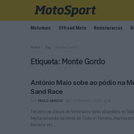
Motomais
Offroad Moto
Revistacarros
R
Home
Tag
Monte Gordo
Etiqueta:
Monte Gordo
António Maio sobe ao pódio na M
Sand Race
POR
PAULO ARAÚJO
3 DEZEMBRO, 2025
0
Terceiro na classe de Veteranos após abandono no Sáb
heptacampeão nacional de Todo-o-Terreno, marcou pr
terceira vez ...