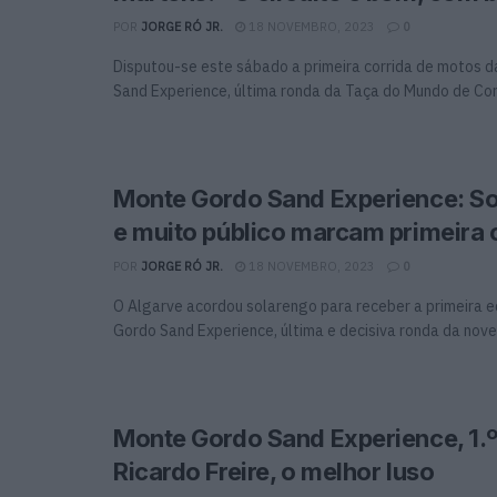
POR
JORGE RÓ JR.
18 NOVEMBRO, 2023
0
Disputou-se este sábado a primeira corrida de motos 
Sand Experience, última ronda da Taça do Mundo de Corr
Monte Gordo Sand Experience: S
e muito público marcam primeira 
POR
JORGE RÓ JR.
18 NOVEMBRO, 2023
0
O Algarve acordou solarengo para receber a primeira 
Gordo Sand Experience, última e decisiva ronda da novel 
Monte Gordo Sand Experience, 1.º
Ricardo Freire, o melhor luso