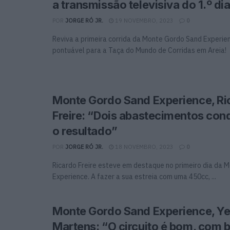
a transmissão televisiva do 1.º di
POR
JORGE RÓ JR.
19 NOVEMBRO, 2023
0
Reviva a primeira corrida da Monte Gordo Sand Experie
pontuável para a Taça do Mundo de Corridas em Areia!
Monte Gordo Sand Experience, Ri
Freire: “Dois abastecimentos co
o resultado”
POR
JORGE RÓ JR.
18 NOVEMBRO, 2023
0
Ricardo Freire esteve em destaque no primeiro dia da 
Experience. A fazer a sua estreia com uma 450cc, ...
Monte Gordo Sand Experience, Ye
Martens: “O circuito é bom, com b