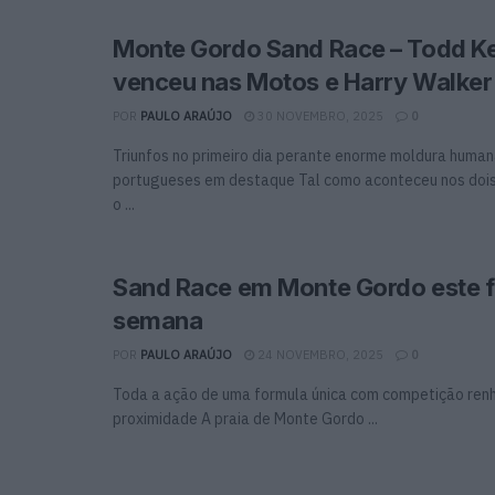
Monte Gordo Sand Race – Todd Kel
venceu nas Motos e Harry Walker
POR
PAULO ARAÚJO
30 NOVEMBRO, 2025
0
Triunfos no primeiro dia perante enorme moldura human
portugueses em destaque Tal como aconteceu nos dois 
o ...
Sand Race em Monte Gordo este f
semana
POR
PAULO ARAÚJO
24 NOVEMBRO, 2025
0
Toda a ação de uma formula única com competição renh
proximidade A praia de Monte Gordo ...