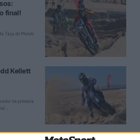
sos:
 final!
 da Taça do Mundo
dd Kellett
cedor da primeira
! ...
dia: Luís