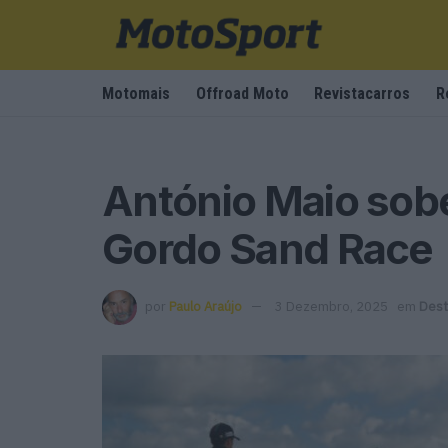
Motomais
Offroad Moto
Revistacarros
R
António Maio sob
Gordo Sand Race
por
Paulo Araújo
3 Dezembro, 2025
em
Des