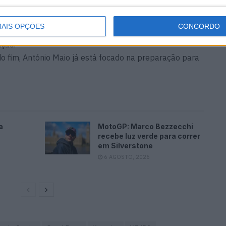
ivo. Consegui imprimir um bom ritmo num terreno
or tendo em vista alcançar um bom resultado. Acima de
AIS OPÇÕES
CONCORDO
os novos desafios da próxima época que se avizinham”
,
ição.
 fim, António Maio já está focado na preparação para
a
MotoGP: Marco Bezzecchi
recebe luz verde para correr
em Silverstone
6 AGOSTO, 2026