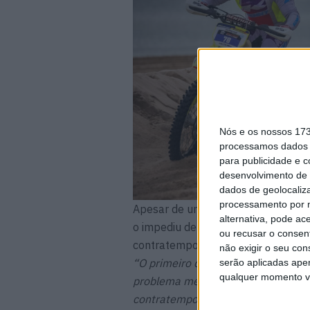
Nós e os nossos 17
processamos dados p
para publicidade e 
desenvolvimento de 
dados de geolocaliza
processamento por n
Apesar de um início de prova meno
alternativa, pode ac
o impediu de concluir a corrida de
ou recusar o consen
contratempo e na corrida de domi
não exigir o seu co
“O primeiro dia da Monte Gordo S
serão aplicadas apen
qualquer momento vol
problema mecânico que nos impossib
contratempo, partimos para a segun