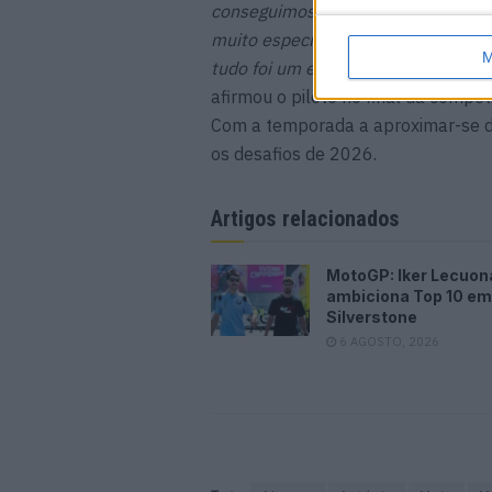
conseguimos cumprir o nosso objet
muito específico e dei o meu melh
M
tudo foi um excelente treino para 
afirmou o piloto no final da compet
Com a temporada a aproximar-se do
os desafios de 2026.
Artigos relacionados
MotoGP: Iker Lecuon
ambiciona Top 10 em
Silverstone
6 AGOSTO, 2026