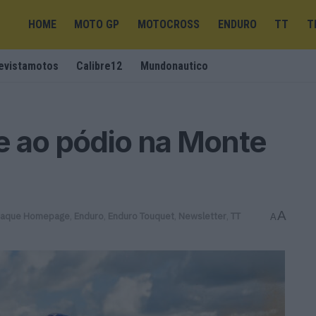
HOME
MOTO GP
MOTOCROSS
ENDURO
TT
T
evistamotos
Calibre12
Mundonautico
e ao pódio na Monte
A
taque Homepage
,
Enduro
,
Enduro Touquet
,
Newsletter
,
TT
A