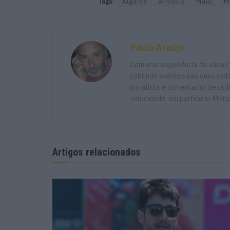
Tags:
Algarve
António
Maio
M
Paulo Araújo
Com uma experiência de várias
cobrindo eventos nas duas rodas
jornalista e comentador de rád
velocidade, em particular Moto
Artigos relacionados