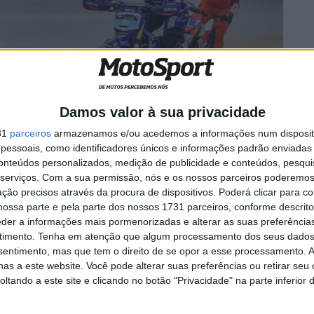
Damos valor à sua privacidade
31
parceiros
armazenamos e/ou acedemos a informações num dispositi
essoais, como identificadores únicos e informações padrão enviadas 
conteúdos personalizados, medição de publicidade e conteúdos, pesqui
serviços.
Com a sua permissão, nós e os nossos parceiros poderemos 
ção precisos através da procura de dispositivos. Poderá clicar para co
ossa parte e pela parte dos nossos 1731 parceiros, conforme descrit
s positivo, condicionado por um problema mecânico que
eder a informações mais pormenorizadas e alterar as suas preferência
 sábado, António Maio conseguiu superar esse
timento.
Tenha em atenção que algum processamento dos seus dados
ngo teve um excelente desempenho.
nsentimento, mas que tem o direito de se opor a esse processamento. A
and Race não correu como gostaríamos devido a um
as a este website. Você pode alterar suas preferências ou retirar seu
tando a este site e clicando no botão "Privacidade" na parte inferior 
ilitou de terminar a corrida. No entanto, apesar do
da corrida que se realizou no domingo e felizmente