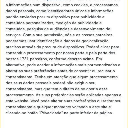
CN Motocross, V. Minho, MX85: Bernardo
a informações num dispositivo, como cookies, e processamos
Pinto campeão!
dados pessoais, como identificadores únicos e informações
POR
JORGE RÓ JR.
3 JULHO, 2023
0
padrão enviadas por um dispositivo para publicidade e
conteúdos personalizados, medição de publicidade e
Europeu Motocross, Fernão Joanes,
conteúdos, pesquisa de audiências e desenvolvimento de
EMX85: Rodrigo Barros no Top 10
serviços.
Com a sua permissão, nós e os nossos parceiros
POR
JORGE RÓ JR.
29 MAIO, 2023
0
poderemos usar identificação e dados de geolocalização
precisos através da procura de dispositivos. Poderá clicar para
EMX85, Fernão Joanes, Qualificação:
consentir o processamento por nossa parte e pela parte dos
Rodrigo Barros no Top 20
nossos 1731 parceiros, conforme descrito acima. Em
POR
JORGE RÓ JR.
27 MAIO, 2023
0
alternativa, pode aceder a informações mais pormenorizadas e
alterar as suas preferências antes de consentir ou recusar o
Europeu Motocross, Fernão Joanes: 7
consentimento.
Tenha em atenção que algum processamento
portugueses em competição
dos seus dados pessoais poderá não exigir o seu
consentimento, mas que tem o direito de se opor a esse
POR
JORGE RÓ JR.
23 MAIO, 2023
0
processamento. As suas preferências serão aplicadas apenas a
este website. Você pode alterar suas preferências ou retirar seu
consentimento a qualquer momento voltando a este site e
Tendências
Comentários
Novidades
clicando no botão "Privacidade" na parte inferior da página.
MotoGP- Reviravolta com Oliveira na Honda