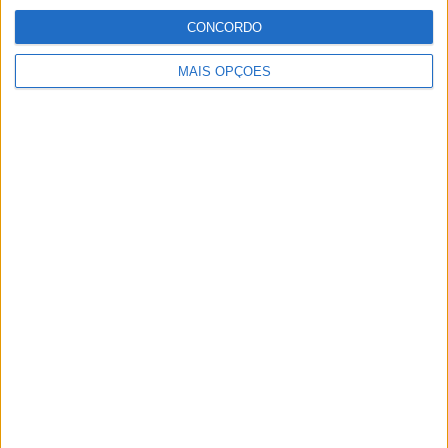
CONCORDO
MotoGP: Reviravolta? Miguel Oliveira pode
ter vaga em 2026
MAIS OPÇÕES
28 AGOSTO, 2025
MotoGP: Paolo Campinoti (Pramac) faz
revelações ‘desconfortáveis’ sobre Marc
Márquez
16 OUTUBRO, 2025
MotoGP: Toprak Razgatlioglu ‘muito
superior’ a Miguel Oliveira
29 DEZEMBRO, 2025
Sobre