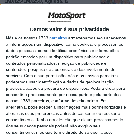
EMX125/EMX250, Águeda: 12
portugueses nas classes do campeonato
da Europa
POR
JORGE RÓ JR.
29 ABRIL, 2024
0
Damos valor à sua privacidade
CN Motocross, Granho, MX2: Domínio
Nós e os nossos 1733
parceiros
armazenamos e/ou acedemos
incontestado de Sandro Lobo
a informações num dispositivo, como cookies, e processamos
POR
JORGE RÓ JR.
15 ABRIL, 2024
0
dados pessoais, como identificadores únicos e informações
padrão enviadas por um dispositivo para publicidade e
EMX125, Sardenha: Gonçalo Cardoso
conteúdos personalizados, medição de publicidade e
tentou apuramento em Riola Sardo
conteúdos, pesquisa de audiências e desenvolvimento de
POR
JORGE RÓ JR.
10 ABRIL, 2024
0
serviços.
Com a sua permissão, nós e os nossos parceiros
poderemos usar identificação e dados de geolocalização
CR PentaControl MX, Lustosa: Pedro Rino
precisos através da procura de dispositivos. Poderá clicar para
e Francisco Matias, os mais fortes na
consentir o processamento por nossa parte e pela parte dos
ronda de abertura
nossos 1733 parceiros, conforme descrito acima. Em
POR
JORGE RÓ JR.
31 MARÇO, 2024
0
alternativa, pode aceder a informações mais pormenorizadas e
alterar as suas preferências antes de consentir ou recusar o
Motocross Espanha, Malpartida de
consentimento.
Tenha em atenção que algum processamento
Cáceres: Outeiro, Lobo e Cardoso no
dos seus dados pessoais poderá não exigir o seu
Top 10
consentimento, mas que tem o direito de se opor a esse