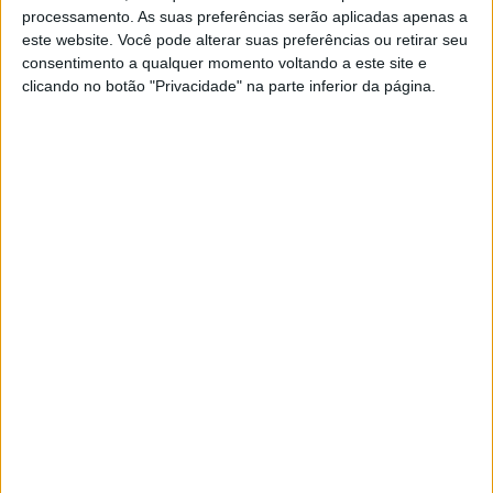
POR
JORGE RÓ JR.
18 MARÇO, 2024
0
processamento. As suas preferências serão aplicadas apenas a
este website. Você pode alterar suas preferências ou retirar seu
Motocross Espanha: Nove portugueses
consentimento a qualquer momento voltando a este site e
em Malpartida de Cáceres este fim-de-
clicando no botão "Privacidade" na parte inferior da página.
semana
POR
JORGE RÓ JR.
16 MARÇO, 2024
0
Vídeo MX Espanha, Lugo: Assista em
direto à corrida de Alberto e Salgueiro!
POR
JORGE RÓ JR.
24 FEVEREIRO, 2024
0
Motocross Espanha, Talavera: Gonçalo
Cardoso 14.º em MX125, Francisco
Salgueiro 28.º em MX1
POR
JORGE RÓ JR.
4 FEVEREIRO, 2024
0
Motocross Espanha, Talavera: Gonçalo
Cardoso próximo do Top 10 na primeira
manga
POR
JORGE RÓ JR.
3 FEVEREIRO, 2024
0
Monte Gordo Sand Experience, Lusos: