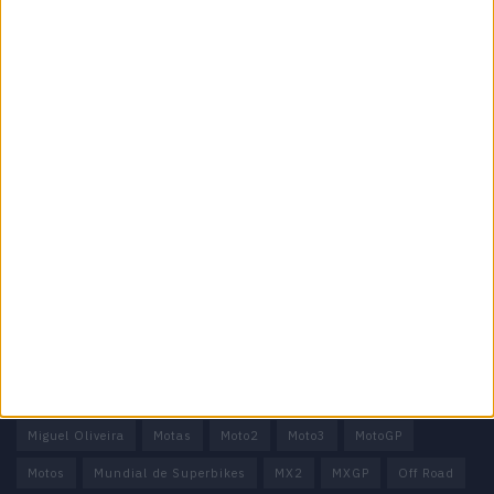
Especialistas em Motos, MotoGP, MXGP, Enduro, SuperBikes,
Motocross, Trial
Informação importante
Ficha técnica
Estatuto editorial
Política de privacidade
Termos e condições
Informação Legal
Como anunciar
Tags
Miguel Oliveira
Motas
Moto2
Moto3
MotoGP
Motos
Mundial de Superbikes
MX2
MXGP
Off Road