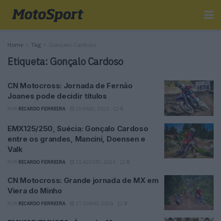
Home
Tag
Gonçalo Cardoso
Etiqueta:
Gonçalo Cardoso
CN Motocross: Jornada de Fernão
Joanes pode decidir títulos
POR
RICARDO FERREIRA
25 MAIO, 2025
0
EMX125/250, Suécia: Gonçalo Cardoso
entre os grandes, Mancini, Doensen e
Valk
POR
RICARDO FERREIRA
11 AGOSTO, 2024
0
CN Motocross: Grande jornada de MX em
Viera do Minho
POR
RICARDO FERREIRA
17 JUNHO, 2024
0