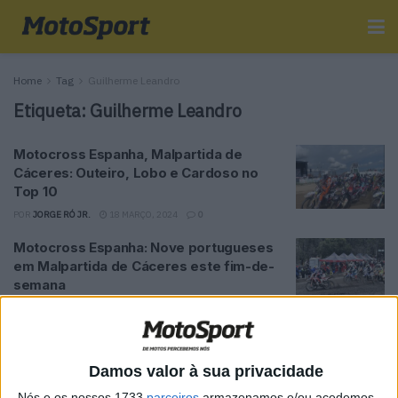
Home
Tag
Guilherme Leandro
Etiqueta:
Guilherme Leandro
Motocross Espanha, Malpartida de
Cáceres: Outeiro, Lobo e Cardoso no
Top 10
POR
JORGE RÓ JR.
18 MARÇO, 2024
0
Motocross Espanha: Nove portugueses
em Malpartida de Cáceres este fim-de-
semana
POR
JORGE RÓ JR.
16 MARÇO, 2024
0
Monte Gordo Sand Experience, Lusos:
Ricardo Freire 10.º na classificação final!
Damos valor à sua privacidade
POR
JORGE RÓ JR.
20 NOVEMBRO, 2023
0
Nós e os nossos 1733
parceiros
armazenamos e/ou acedemos