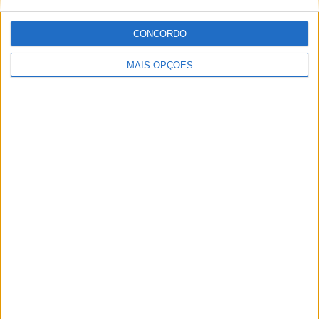
Sobre
CONCORDO
Especialistas em Motos, MotoGP, MXGP, Enduro, SuperBikes,
Motocross, Trial
MAIS OPÇÕES
Informação importante
Ficha técnica
Estatuto editorial
Política de privacidade
Termos e condições
Informação Legal
Como anunciar
Tags
Miguel Oliveira
Motas
Moto2
Moto3
MotoGP