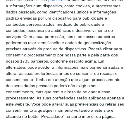
a informações num dispositivo, como cookies, e processamos
Monte Gordo Sand Experience, 2.º dia:
dados pessoais, como identificadores únicos e informações
Luís Outeiro e Paulo Alberto no Top 10!
padrão enviadas por um dispositivo para publicidade e
POR
JORGE RÓ JR.
19 NOVEMBRO, 2023
0
conteúdos personalizados, medição de publicidade e
conteúdos, pesquisa de audiências e desenvolvimento de
Motocross: Vários jovens lusos em
serviços.
Com a sua permissão, nós e os nossos parceiros
estágio em Espanha
poderemos usar identificação e dados de geolocalização
POR
JORGE RÓ JR.
27 DEZEMBRO, 2022
0
precisos através da procura de dispositivos. Poderá clicar para
consentir o processamento por nossa parte e pela parte dos
CN Motocross, Águeda, MX85: Mais um
nossos 1733 parceiros, conforme descrito acima. Em
triunfo de Tomás Santos
alternativa, pode aceder a informações mais pormenorizadas e
POR
JORGE RÓ JR.
18 JUNHO, 2022
0
alterar as suas preferências antes de consentir ou recusar o
consentimento.
Tenha em atenção que algum processamento
Motocross: Pilotos Infantis presentes em
dos seus dados pessoais poderá não exigir o seu
Espanha
consentimento, mas que tem o direito de se opor a esse
POR
JORGE RÓ JR.
12 MARÇO, 2019
1
processamento. As suas preferências serão aplicadas apenas a
este website. Você pode alterar suas preferências ou retirar seu
consentimento a qualquer momento voltando a este site e
Tendências
Comentários
Novidades
clicando no botão "Privacidade" na parte inferior da página.
MotoGP- Reviravolta com Oliveira na Honda