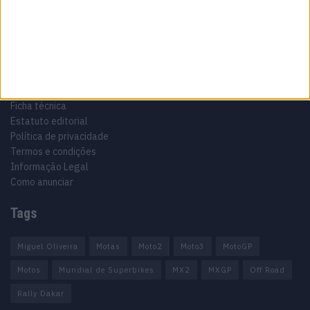
Informação importante
Ficha técnica
Estatuto editorial
Política de privacidade
Termos e condições
Informação Legal
Como anunciar
Tags
Miguel Oliveira
Motas
Moto2
Moto3
MotoGP
Motos
Mundial de Superbikes
MX2
MXGP
Off Road
Rally Dakar