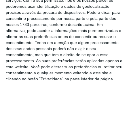
serviços.
Com a sua permissão, nós e os nossos parceiros
poderemos usar identificação e dados de geolocalização
precisos através da procura de dispositivos. Poderá clicar para
consentir o processamento por nossa parte e pela parte dos
Na primeira manga, Tomás Santos arrancou em 4º e
nossos 1733 parceiros, conforme descrito acima. Em
manteve-se no lote dos cinco primeiros durante mais de
alternativa, pode aceder a informações mais pormenorizadas e
metade da corrida. O piloto de Tomar terminou a corrida
alterar as suas preferências antes de consentir ou recusar o
consentimento.
Tenha em atenção que algum processamento
em 9º mas seria penalizado em 10 posições por infração
dos seus dados pessoais poderá não exigir o seu
a uma bandeira amarela.
consentimento, mas que tem o direito de se opor a esse
processamento. As suas preferências serão aplicadas apenas a
Artigos relacionados
este website. Você pode alterar suas preferências ou retirar seu
consentimento a qualquer momento voltando a este site e
clicando no botão "Privacidade" na parte inferior da página.
CN Supercross: Cédric Soubeyras foi o
grande destaque da classe Elite em
Poutena
6 AGOSTO, 2026
MXGP: Herlings imparável na areia de
Lommel; vitória recorde e liderança
reforçada
4 AGOSTO, 2026