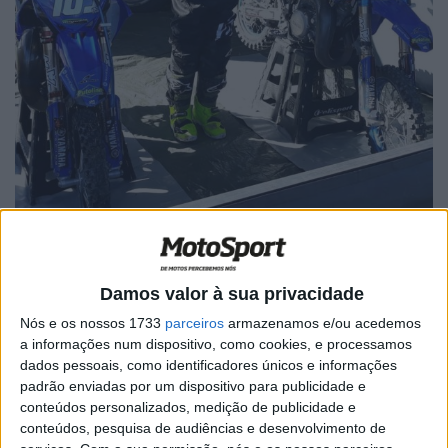
Damos valor à sua privacidade
Nós e os nossos 1733
parceiros
armazenamos e/ou acedemos
🔊 Ouvir artigo
a informações num dispositivo, como cookies, e processamos
Cinco portugueses da classe Infantis estiveram entre os
dados pessoais, como identificadores únicos e informações
padrão enviadas por um dispositivo para publicidade e
54 pilotos que competiram no passado fim de semana na
conteúdos personalizados, medição de publicidade e
jornada inaugural do campeonato espanhol de
conteúdos, pesquisa de audiências e desenvolvimento de
Motocross 65cc na região de Cáceres.