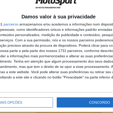
 sem
Damos valor à sua privacidade
31
parceiros
armazenamos e/ou acedemos a informações num dispositi
essoais, como identificadores únicos e informações padrão enviadas 
ross disputou-se
conteúdos personalizados, medição de publicidade e conteúdos, pesqui
 esperar pelo ...
serviços.
Com a sua permissão, nós e os nossos parceiros poderemos 
ção precisos através da procura de dispositivos. Poderá clicar para co
ossa parte e pela parte dos nossos 1731 parceiros, conforme descrit
ingo em
eder a informações mais pormenorizadas e alterar as suas preferência
timento.
Tenha em atenção que algum processamento dos seus dados
nsentimento, mas que tem o direito de se opor a esse processamento. A
as a este website. Você pode alterar suas preferências ou retirar seu
tando a este site e clicando no botão "Privacidade" na parte inferior 
ta temporada, com
.
AIS OPÇÕES
CONCORDO
hida