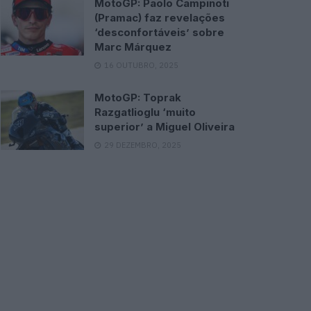
MotoGP: Paolo Campinoti
(Pramac) faz revelações
‘desconfortáveis’ sobre
Marc Márquez
16 OUTUBRO, 2025
MotoGP: Toprak
Razgatlioglu ‘muito
superior’ a Miguel Oliveira
29 DEZEMBRO, 2025