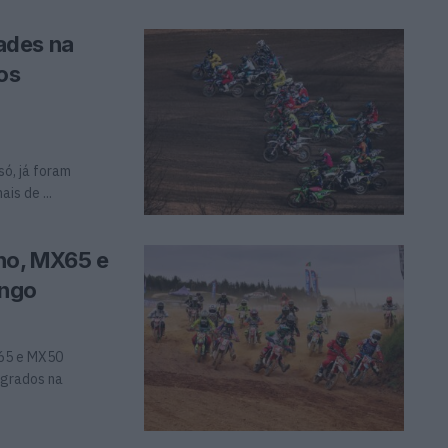
ades na
os
ó, já foram
is de ...
no, MX65 e
ingo
X65 e MX50
egrados na