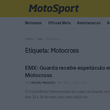
Motomais
Offroad Moto
Revistacarros
R
Home
Tag
Motocross
Etiqueta:
Motocross
EMX: Guarda recebe espetáculo e
Motocross
POR
MIGUEL FRAGOSO
7 MAIO, 2026
0
O Crossódromo Internacional das Lajes, na Guarda, rec
dias 23 e 24 de maio, mais uma edição do ...