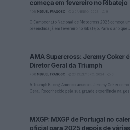
começa em fevereiro no Ribatejo
POR
MIGUEL FRAGOSO
2 JANEIRO, 2025
0
O Campeonato Nacional de Motocross 2025 começa u
preenchida já em fevereiro no Ribatejo. Para o ano que ..
AMA Supercross: Jeremy Coker é
Diretor Geral da Triumph
POR
MIGUEL FRAGOSO
23 DEZEMBRO, 2024
0
A Triumph Racing America anunciou Jeremy Coker como 
Geral. Reconhecido pela sua grande experiência na gest
MXGP: MXGP de Portugal no cale
oficial para 2025 depois de vária