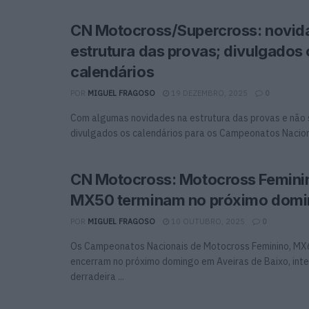
CN Motocross/Supercross: novid
estrutura das provas; divulgados 
calendários
POR
MIGUEL FRAGOSO
19 DEZEMBRO, 2025
0
Com algumas novidades na estrutura das provas e não s
divulgados os calendários para os Campeonatos Naciona
CN Motocross: Motocross Femini
MX50 terminam no próximo dom
POR
MIGUEL FRAGOSO
10 OUTUBRO, 2025
0
Os Campeonatos Nacionais de Motocross Feminino, M
encerram no próximo domingo em Aveiras de Baixo, int
derradeira ...