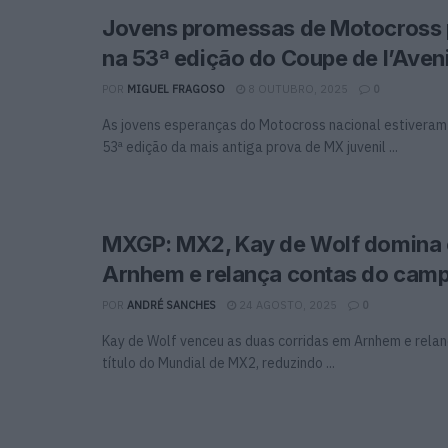
Jovens promessas de Motocross 
na 53ª edição do Coupe de l’Aven
POR
MIGUEL FRAGOSO
8 OUTUBRO, 2025
0
As jovens esperanças do Motocross nacional estiveram
53ª edição da mais antiga prova de MX juvenil ...
MXGP: MX2, Kay de Wolf domina
Arnhem e relança contas do cam
POR
ANDRÉ SANCHES
24 AGOSTO, 2025
0
Kay de Wolf venceu as duas corridas em Arnhem e relan
título do Mundial de MX2, reduzindo ...