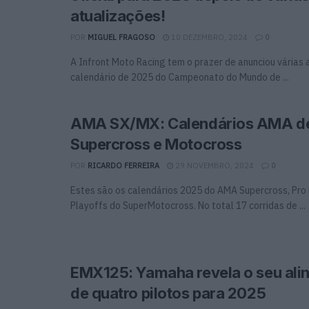
atualizações!
POR
MIGUEL FRAGOSO
10 DEZEMBRO, 2024
0
A Infront Moto Racing tem o prazer de anunciou várias 
calendário de 2025 do Campeonato do Mundo de ...
AMA SX/MX: Calendários AMA d
Supercross e Motocross
POR
RICARDO FERREIRA
29 NOVEMBRO, 2024
0
Estes são os calendários 2025 do AMA Supercross, Pro
Playoffs do SuperMotocross. No total 17 corridas de ...
EMX125: Yamaha revela o seu al
de quatro pilotos para 2025