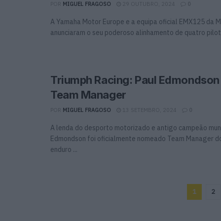
POR
MIGUEL FRAGOSO
29 OUTUBRO, 2024
0
A Yamaha Motor Europe e a equipa oficial EMX125 da
anunciaram o seu poderoso alinhamento de quatro piloto
Triumph Racing: Paul Edmondso
Team Manager
POR
MIGUEL FRAGOSO
13 SETEMBRO, 2024
0
A lenda do desporto motorizado e antigo campeão mund
Edmondson foi oficialmente nomeado Team Manager d
enduro ...
1
2