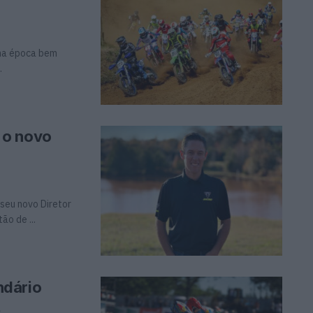
ma época bem
.
 o novo
seu novo Diretor
ão de ...
ndário
s