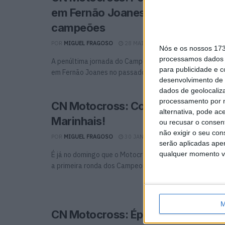
em Fernão Joanes e continuamos
campeões
POR
MIGUEL FRAGOSO
28 MAIO, 2025
0
Nós e os nossos 17
processamos dados p
A penúltima jornada do Campeonato Nacional de Motoc
para publicidade e 
em Fernão Joanes no passado domingo, mas será preciso
desenvolvimento de 
dados de geolocaliza
processamento por n
CN Motocross: Começa este dom
alternativa, pode ac
Marinhais!
ou recusar o consen
não exigir o seu co
POR
MIGUEL FRAGOSO
30 JANEIRO, 2025
0
serão aplicadas apen
qualquer momento vol
É já no domingo que o Motocross começa a ‘mexer’ es
a primeira ronda dos Campeonatos Nacionais Feminino ..
M
CN Motocross: Época bem preenc