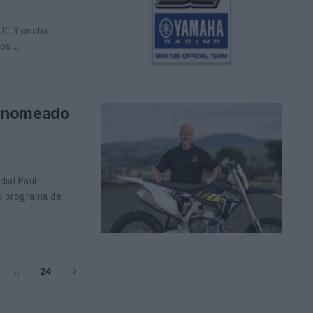
 MJC Yamaha
s ...
n nomeado
ial Paul
o programa de
…
24