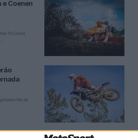
m e Coenen
mas foi Lucas
..
erão
ornada
próximo fim de
 decorreu