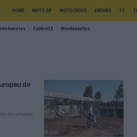
HOME
MOTO GP
MOTOCROSS
ENDURO
TT
T
evistamotos
Calibre12
Mundonautico
uropeu de
ebe, nos próximos