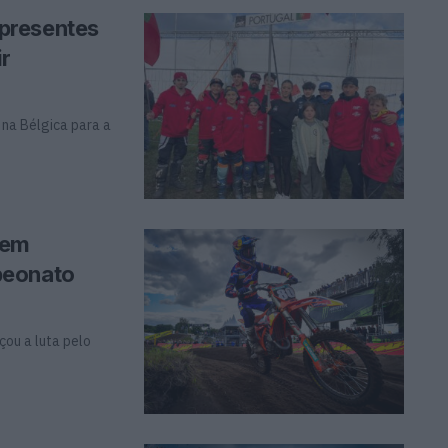
presentes
ir
 na Bélgica para a
 em
peonato
çou a luta pelo