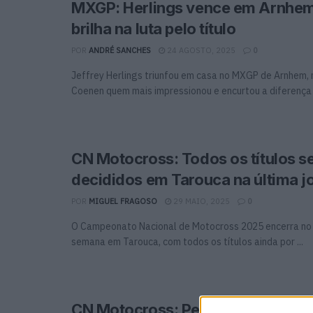
MXGP: Herlings vence em Arnhe
brilha na luta pelo título
POR
ANDRÉ SANCHES
24 AGOSTO, 2025
0
Jeffrey Herlings triunfou em casa no MXGP de Arnhem, 
Coenen quem mais impressionou e encurtou a diferença .
CN Motocross: Todos os títulos s
decididos em Tarouca na última j
POR
MIGUEL FRAGOSO
29 MAIO, 2025
0
O Campeonato Nacional de Motocross 2025 encerra no 
semana em Tarouca, com todos os títulos ainda por ...
CN Motocross: Penúltima jornada