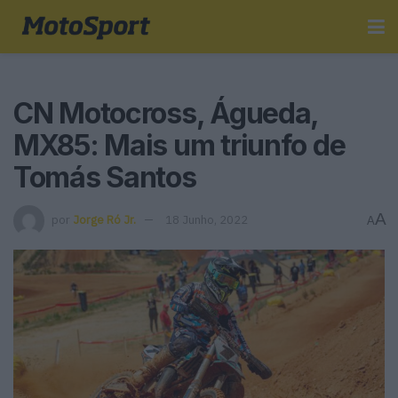
CN Motocross, Águeda,
MX85: Mais um triunfo de
Tomás Santos
A
por
Jorge Ró Jr.
18 Junho, 2022
A