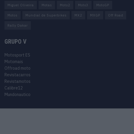
Miguel Oliveira
Motas
Moto2
Moto3
MotoGP
Motos
Mundial de Superbikes
MX2
MXGP
Off Road
Rally Dakar
GRUPO V
Motosport ES
Motomais
Offroad moto
Revistacarros
Revistamotos
Calibre12
Mundonautico
© 2024 Motosport copyright