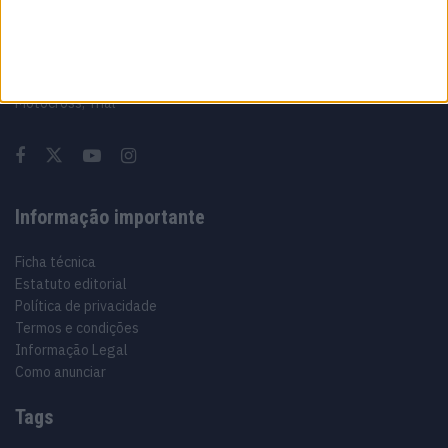
Sobre
Especialistas em Motos, MotoGP, MXGP, Enduro, SuperBikes,
Motocross, Trial
Informação importante
Ficha técnica
Estatuto editorial
Política de privacidade
Termos e condições
Informação Legal
Como anunciar
Tags