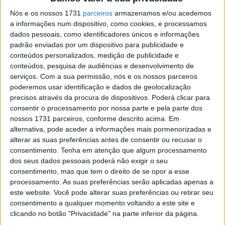
Nós e os nossos 1731
parceiros
armazenamos e/ou acedemos
Na segunda corrida, Santos destacou-se bastante mais e
a informações num dispositivo, como cookies, e processamos
assegurou assim a sua invencibilidade neste
dados pessoais, como identificadores únicos e informações
campeonato.
padrão enviadas por um dispositivo para publicidade e
conteúdos personalizados, medição de publicidade e
conteúdos, pesquisa de audiências e desenvolvimento de
Artigos relacionados
serviços.
Com a sua permissão, nós e os nossos parceiros
poderemos usar identificação e dados de geolocalização
MotoGP: Bagnaia acredita numa segunda
precisos através da procura de dispositivos. Poderá clicar para
metade da época mais equilibrada
consentir o processamento por nossa parte e pela parte dos
5 AGOSTO, 2026
nossos 1731 parceiros, conforme descrito acima. Em
alternativa, pode aceder a informações mais pormenorizadas e
MotoGP: Bulega intensifica
alterar as suas preferências antes de consentir ou recusar o
desenvolvimento da Ducati 850 e já soma
consentimento.
Tenha em atenção que algum processamento
dez dias de testes
dos seus dados pessoais poderá não exigir o seu
5 AGOSTO, 2026
consentimento, mas que tem o direito de se opor a esse
processamento. As suas preferências serão aplicadas apenas a
este website. Você pode alterar suas preferências ou retirar seu
consentimento a qualquer momento voltando a este site e
clicando no botão "Privacidade" na parte inferior da página.