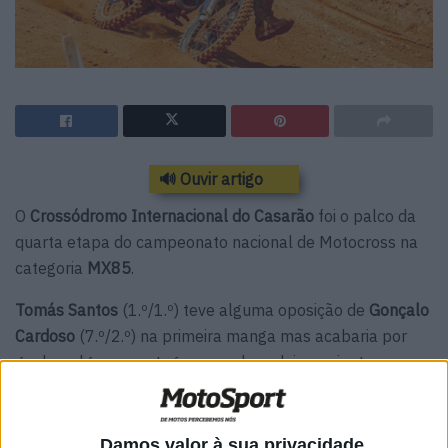
🔊 Ouvir artigo
O
Crossódromo Internacional do Casarão
foi o palco da
quarta etapa do campeonato nacional de Motocross na
categoria
MX85
.
Tomás Santos
(1.º/1.º) teve alguma oposição de
Gonçalo
Cardoso
(7.º/2.º) na primeira manga mas acabaria por
ganhar alguma vantagem nos derradeiros minutos para
cortar a meta com
4,1 segundos
de vantagem sobre o
algarvio. O piloto da Husqvarna viria a ser
penalizado
depois de ter falhado um
teste de ruído
.
Damos valor à sua privacidade