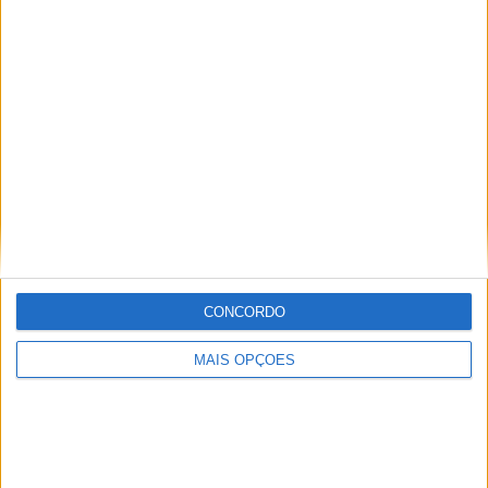
Classificação atual do campeonato nacional de MX85 após Águeda
:.
(Foto: Luís Duarte/FMP)
Tags:
Águeda
Bernardo Pinto
CONCORDO
Campeonato Nacional Motocross
Dinis Sousa
MAIS OPÇÕES
Gonçalo Cardoso
Guilherme Leandro
MX85
Tomás Santos