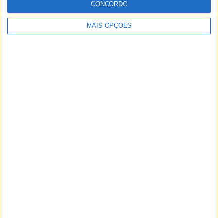
CONCORDO
ter vaga em 2026
28 AGOSTO, 2025
MAIS OPÇÕES
MotoGP: Paolo Campinoti (Pramac) faz
revelações ‘desconfortáveis’ sobre Marc
Márquez
16 OUTUBRO, 2025
MotoGP: Toprak Razgatlioglu ‘muito
superior’ a Miguel Oliveira
29 DEZEMBRO, 2025
Sobre
Especialistas em Motos, MotoGP, MXGP, Enduro, SuperBikes,
Motocross, Trial