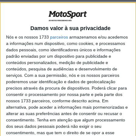
CN Enduro, Santiago Cacém,
SuperEspecial: Renato Silva abre
hostilidades
Damos valor à sua privacidade
POR
JORGE RÓ JR.
28 JANEIRO, 2024
0
Nós e os nossos 1733
parceiros
armazenamos e/ou acedemos
Dakar: Os 28 portugueses o maior Rally
a informações num dispositivo, como cookies, e processamos
Raid do mundo!
dados pessoais, como identificadores únicos e informações
POR
JORGE RÓ JR.
19 JANEIRO, 2024
0
padrão enviadas por um dispositivo para publicidade e
conteúdos personalizados, medição de publicidade e
Quem conquistou mais vitórias no
conteúdos, pesquisa de audiências e desenvolvimento de
Offroad português em 2023?
serviços.
Com a sua permissão, nós e os nossos parceiros
POR
JORGE RÓ JR.
31 DEZEMBRO, 2023
0
poderemos usar identificação e dados de geolocalização
precisos através da procura de dispositivos. Poderá clicar para
Dakar: Os 27 portugueses que
consentir o processamento por nossa parte e pela parte dos
terminaram o maior Rally Raid do mundo!
nossos 1733 parceiros, conforme descrito acima. Em
POR
JORGE RÓ JR.
17 DEZEMBRO, 2023
0
alternativa, pode aceder a informações mais pormenorizadas e
alterar as suas preferências antes de consentir ou recusar o
Vídeo TT: O resumo da Monte Gordo
consentimento.
Tenha em atenção que algum processamento
Sand Experience
dos seus dados pessoais poderá não exigir o seu
POR
JORGE RÓ JR.
21 NOVEMBRO, 2023
0
consentimento, mas que tem o direito de se opor a esse