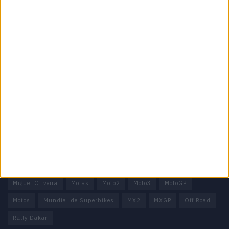
Informação importante
Ficha técnica
Estatuto editorial
Política de privacidade
Termos e condições
Informação Legal
Como anunciar
Tags
Miguel Oliveira
Motas
Moto2
Moto3
MotoGP
Motos
Mundial de Superbikes
MX2
MXGP
Off Road
Rally Dakar