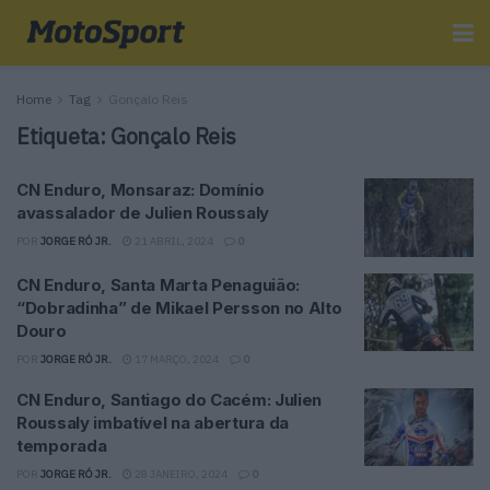
Home
Tag
Gonçalo Reis
Etiqueta:
Gonçalo Reis
CN Enduro, Monsaraz: Domínio
avassalador de Julien Roussaly
POR
JORGE RÓ JR.
21 ABRIL, 2024
0
CN Enduro, Santa Marta Penaguião:
“Dobradinha” de Mikael Persson no Alto
Douro
POR
JORGE RÓ JR.
17 MARÇO, 2024
0
CN Enduro, Santiago do Cacém: Julien
Roussaly imbatível na abertura da
temporada
POR
JORGE RÓ JR.
28 JANEIRO, 2024
0