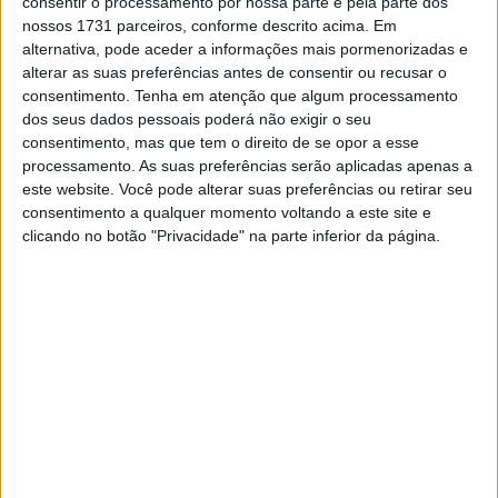
consentir o processamento por nossa parte e pela parte dos
nossos 1731 parceiros, conforme descrito acima. Em
alternativa, pode aceder a informações mais pormenorizadas e
alterar as suas preferências antes de consentir ou recusar o
consentimento.
Tenha em atenção que algum processamento
O francês lidera agora o
campeonato Elite Absoluto
por
dos seus dados pessoais poderá não exigir o seu
uma
esmagadora vantagem de 44 pontos
!
consentimento, mas que tem o direito de se opor a esse
processamento. As suas preferências serão aplicadas apenas a
Luís Oliveira
foi o 2.º classificado absoluto nesta ronda,
este website. Você pode alterar suas preferências ou retirar seu
triunfando na classe Elite 1
e assumindo assim o
consentimento a qualquer momento voltando a este site e
comando do campeonato desta categoria
.
clicando no botão "Privacidade" na parte inferior da página.
O piloto da Yamaha reeditou as grandes lutas que teve
no passado com
Diogo Ventura
já que os dois tiveram
uma
acesa disputa pelo degrau intermédio do pódio
absoluto.
O piloto da Beta foi o
único a conseguir “roubar” a vitória
numa especial
a Julien Roussaly e, no final do dia,
terminou a apenas
5,4 segundos
do “Oliveirinha”. Apesar