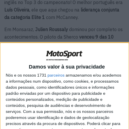
inglês no Top 3 do campeonato! O melhor português era
Luís Oliveira
, ele que aqui chegou na
liderança conjunta
da categoria Elite 1
com McCanney.
Em Monsaraz,
Julien Roussaly
dominou por completo os
acontecimentos. O piloto da Sherco
venceu 9 das 10
especiais
do dia e terminou o dia com
mais de 1 minuto
de avanço
sobre o 2.º classificado.
Artigos relacionados
Damos valor à sua privacidade
Nós e os nossos 1731
parceiros
armazenamos e/ou acedemos
MotoGP: Iker Lecuona ambiciona Top 10 em
a informações num dispositivo, como cookies, e processamos
Silverstone
dados pessoais, como identificadores únicos e informações
6 AGOSTO, 2026
padrão enviadas por um dispositivo para publicidade e
conteúdos personalizados, medição de publicidade e
MotoGP: Marco Bezzecchi recebe luz verde
conteúdos, pesquisa de audiências e desenvolvimento de
para correr em Silverstone
serviços.
Com a sua permissão, nós e os nossos parceiros
6 AGOSTO, 2026
poderemos usar identificação e dados de geolocalização
precisos através da procura de dispositivos. Poderá clicar para