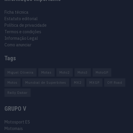
Ficha técnica
Estatuto editorial
Política de privacidade
Termos e condições
Informação Legal
Como anunciar
Tags
Miguel Oliveira
Motas
Moto2
Moto3
MotoGP
Motos
Mundial de Superbikes
MX2
MXGP
Off Road
Rally Dakar
GRUPO V
Motosport ES
Motomais