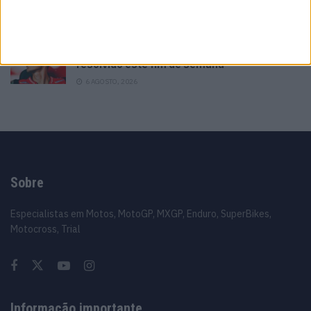
futuro ‘Há várias opções em cima da mesa’
6 AGOSTO, 2026
MotoGP: Luca Marini ‘Talvez tudo fique
resolvido este fim de semana’
6 AGOSTO, 2026
Sobre
Especialistas em Motos, MotoGP, MXGP, Enduro, SuperBikes,
Motocross, Trial
Informação importante