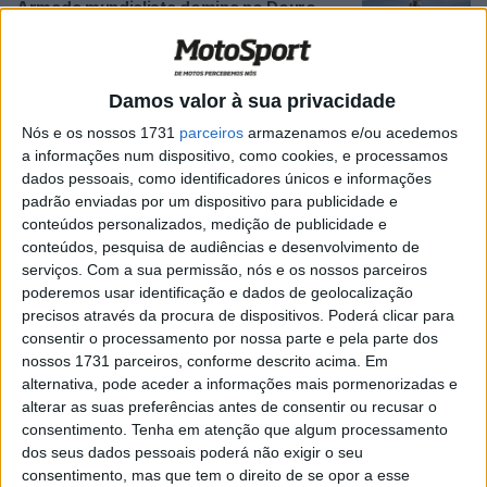
Armada mundialista domina no Douro
POR
JORGE RÓ JR.
20 MARÇO, 2024
0
CN Enduro, Santa Marta Penaguião:
Damos valor à sua privacidade
“Dobradinha” de Mikael Persson no Alto
Douro
Nós e os nossos 1731
parceiros
armazenamos e/ou acedemos
POR
JORGE RÓ JR.
17 MARÇO, 2024
0
a informações num dispositivo, como cookies, e processamos
dados pessoais, como identificadores únicos e informações
CN Enduro: Jornada dupla no Alto Douro
padrão enviadas por um dispositivo para publicidade e
este fim-de-semana
conteúdos personalizados, medição de publicidade e
POR
JORGE RÓ JR.
16 MARÇO, 2024
0
conteúdos, pesquisa de audiências e desenvolvimento de
serviços.
Com a sua permissão, nós e os nossos parceiros
CN Enduro: Team Beta Portugal segue
poderemos usar identificação e dados de geolocalização
para Santa Marta de Penaguião
precisos através da procura de dispositivos. Poderá clicar para
consentir o processamento por nossa parte e pela parte dos
POR
JORGE RÓ JR.
16 MARÇO, 2024
0
nossos 1731 parceiros, conforme descrito acima. Em
CN Enduro, Góis: Brad Freeman triunfa
alternativa, pode aceder a informações mais pormenorizadas e
sobre restantes mundialistas
alterar as suas preferências antes de consentir ou recusar o
consentimento.
Tenha em atenção que algum processamento
POR
JORGE RÓ JR.
18 FEVEREIRO, 2024
0
dos seus dados pessoais poderá não exigir o seu
CN Enduro: Team Beta quer pódios em
consentimento, mas que tem o direito de se opor a esse