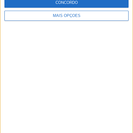
CONCORDO
ter vaga em 2026
28 AGOSTO, 2025
MAIS OPÇÕES
MotoGP: Paolo Campinoti (Pramac) faz
revelações ‘desconfortáveis’ sobre Marc
Márquez
16 OUTUBRO, 2025
MotoGP: Toprak Razgatlioglu ‘muito
superior’ a Miguel Oliveira
29 DEZEMBRO, 2025
Sobre
Especialistas em Motos, MotoGP, MXGP, Enduro, SuperBikes,
Motocross, Trial