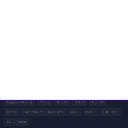
Informação importante
Ficha técnica
Estatuto editorial
Política de privacidade
Termos e condições
Informação Legal
Como anunciar
Tags
Miguel Oliveira
Motas
Moto2
Moto3
MotoGP
Motos
Mundial de Superbikes
MX2
MXGP
Off Road
Rally Dakar