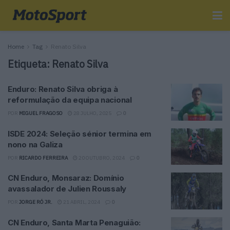
Home
Tag
Renato Silva
Etiqueta:
Renato Silva
Enduro: Renato Silva obriga à
reformulação da equipa nacional
POR
MIGUEL FRAGOSO
28 JULHO, 2025
0
ISDE 2024: Seleção sénior termina em
nono na Galiza
POR
RICARDO FERREIRA
20 OUTUBRO, 2024
0
CN Enduro, Monsaraz: Domínio
avassalador de Julien Roussaly
POR
JORGE RÓ JR.
21 ABRIL, 2024
0
CN Enduro, Santa Marta Penaguião: