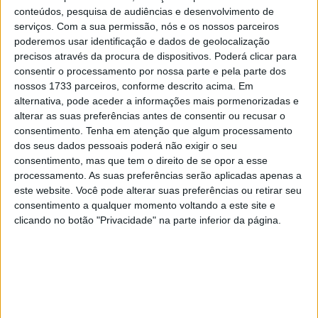
conteúdos, pesquisa de audiências e desenvolvimento de
próximo domingo, 30 de junho.
serviços.
Com a sua permissão, nós e os nossos parceiros
poderemos usar identificação e dados de geolocalização
O sábado está reservado para a terceira das seis provas
precisos através da procura de dispositivos. Poderá clicar para
do Campeonato Nacional de Mini Enduro – Jetmar (que
consentir o processamento por nossa parte e pela parte dos
prosseguirá depois com provas integradas nos fins de
nossos 1733 parceiros, conforme descrito acima. Em
semana de algumas jornadas de Enduro Sprint.)
alternativa, pode aceder a informações mais pormenorizadas e
alterar as suas preferências antes de consentir ou recusar o
Com a muita chuva prevista para a região na sexta-feira,
consentimento.
Tenha em atenção que algum processamento
que se prolongará com menor intensidade no sábado, o
dos seus dados pessoais poderá não exigir o seu
consentimento, mas que tem o direito de se opor a esse
clube organizador ACTT – Alhastro Clube TT e a
processamento. As suas preferências serão aplicadas apenas a
Comissão de Enduro da FMP delinearam já um ‘plano B’
este website. Você pode alterar suas preferências ou retirar seu
para o percurso, em especial para a prova de sábado,
consentimento a qualquer momento voltando a este site e
uma vez que o piso da região se torna de progressão
clicando no botão "Privacidade" na parte inferior da página.
particularmente difícil com a chuva – razão pela qual, de
resto, a ronda de Souselas se havia agendado para final
de junho, embora o São Pedro tenha, aparentemente,
‘trocado as voltas’ aos enduristas…