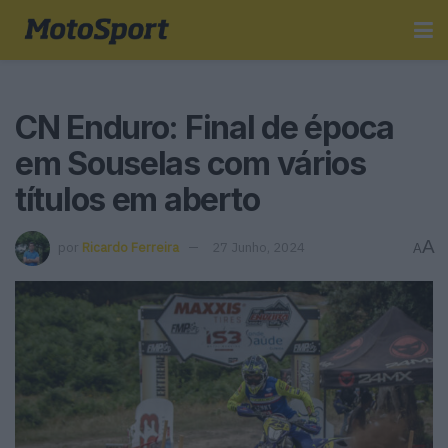
CN Enduro: Final de época
em Souselas com vários
títulos em aberto
A
por
Ricardo Ferreira
27 Junho, 2024
A