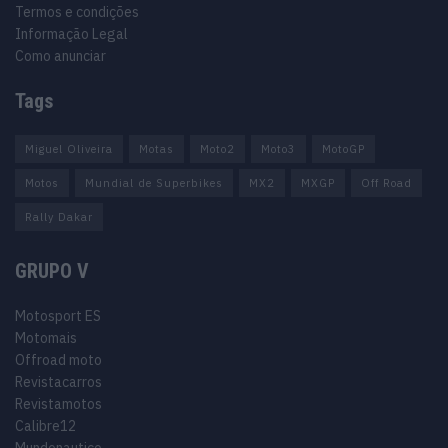
Termos e condições
Informação Legal
Como anunciar
Tags
Miguel Oliveira
Motas
Moto2
Moto3
MotoGP
Motos
Mundial de Superbikes
MX2
MXGP
Off Road
Rally Dakar
GRUPO V
Motosport ES
Motomais
Offroad moto
Revistacarros
Revistamotos
Calibre12