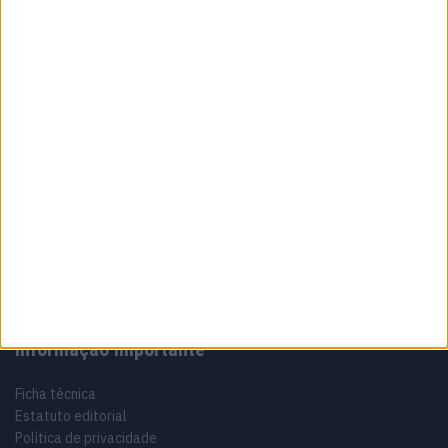
8 AGOSTO, 2026
Sobre
Especialistas em Motos, MotoGP, MXGP, Enduro, SuperBikes,
Motocross, Trial
Informação importante
Ficha técnica
Estatuto editorial
Política de privacidade