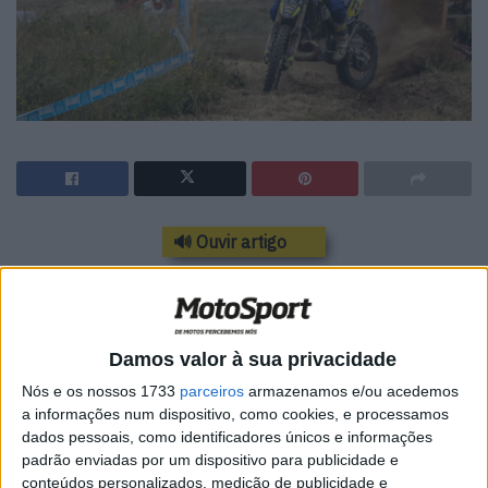
🔊 Ouvir artigo
Com o título Elite e Elite 2 já entregues ao
francês Julien Roussaly desde a ronda de
Tábua no início do mês, mas muitas outras
Damos valor à sua privacidade
coroas ainda sem destinatário garantido, o
Nós e os nossos 1733
parceiros
armazenamos e/ou acedemos
a informações num dispositivo, como cookies, e processamos
espetáculo está garantido para a derradeira
dados pessoais, como identificadores únicos e informações
jornada do Campeonato Nacional de Enduro –
padrão enviadas por um dispositivo para publicidade e
CFL 2024, que terá lugar em Souselas no
conteúdos personalizados, medição de publicidade e