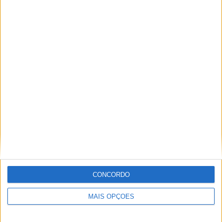
Ricardo Ferreira
Apaixonado por motos desde muito cedo, está desde há
muito ligado à Comunicação Social, tendo trabalhado em
diversos meios como AutoHoje, revista Motociclismo,
jornal Volante, revista MotoMagazine e Autosport, entre
outros.
Artigos relacionados
CONCORDO
MAIS OPÇÕES