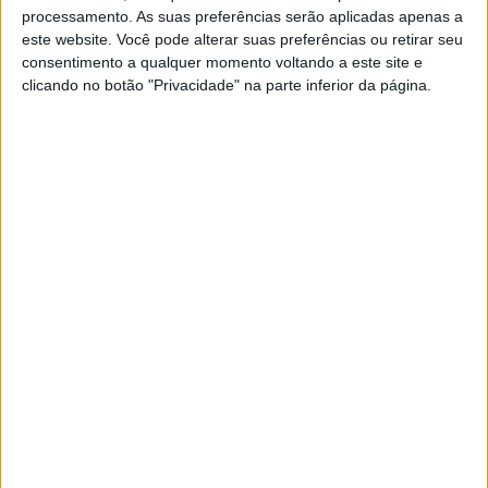
processamento. As suas preferências serão aplicadas apenas a
Vídeo EnduroGP, Coimbra: O resumo do
este website. Você pode alterar suas preferências ou retirar seu
primeiro dia do Grande Prémio de
consentimento a qualquer momento voltando a este site e
Portugal
clicando no botão "Privacidade" na parte inferior da página.
POR
JORGE RÓ JR.
3 JULHO, 2022
0
EnduroGP, Coimbra, 1.º dia, Final: A
primeira de Nathan Watson, Gonçalo Reis
vence em Open 4T!
POR
JORGE RÓ JR.
2 JULHO, 2022
0
EnduroGP, Coimbra, 1.º dia, 2.ª volta:
Nathan Watson assume comando, Reis
mantém 1.º em Open 4T
POR
JORGE RÓ JR.
2 JULHO, 2022
0
EnduroGP, Coimbra, 1.º dia, 1.ª volta:
Verona na liderança, Reis 1.º em Open 4T,
Vieira no Top 5
POR
JORGE RÓ JR.
2 JULHO, 2022
0
Vídeo EnduroGP, Coimbra: As melhores