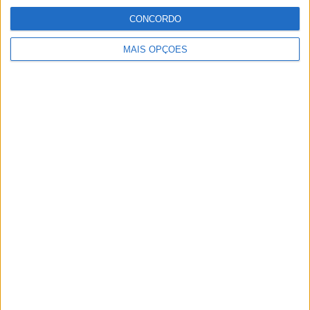
CONCORDO
MotoGP: Reviravolta? Miguel Oliveira pode
ter vaga em 2026
MAIS OPÇÕES
28 AGOSTO, 2025
MotoGP: Paolo Campinoti (Pramac) faz
revelações ‘desconfortáveis’ sobre Marc
Márquez
16 OUTUBRO, 2025
MotoGP: Toprak Razgatlioglu ‘muito
superior’ a Miguel Oliveira
29 DEZEMBRO, 2025
Sobre