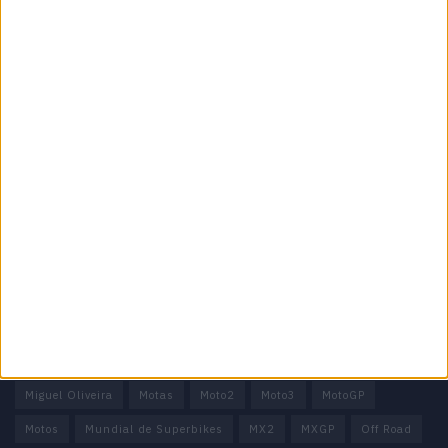
Especialistas em Motos, MotoGP, MXGP, Enduro, SuperBikes,
Motocross, Trial
Informação importante
Ficha técnica
Estatuto editorial
Política de privacidade
Termos e condições
Informação Legal
Como anunciar
Tags
Miguel Oliveira
Motas
Moto2
Moto3
MotoGP
Motos
Mundial de Superbikes
MX2
MXGP
Off Road