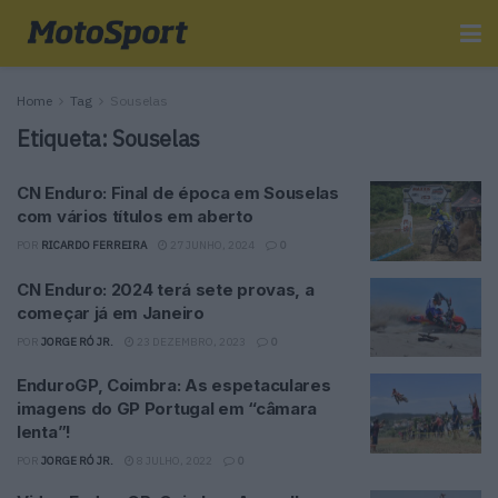
Home
Tag
Souselas
Etiqueta:
Souselas
CN Enduro: Final de época em Souselas
com vários títulos em aberto
POR
RICARDO FERREIRA
27 JUNHO, 2024
0
CN Enduro: 2024 terá sete provas, a
começar já em Janeiro
POR
JORGE RÓ JR.
23 DEZEMBRO, 2023
0
EnduroGP, Coimbra: As espetaculares
imagens do GP Portugal em “câmara
lenta”!
POR
JORGE RÓ JR.
8 JULHO, 2022
0