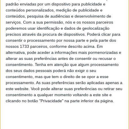
padrão enviadas por um dispositivo para publicidade e
apenas as provas de
Tábua
e
Souselas
.
conteúdos personalizados, medição de publicidade e
conteúdos, pesquisa de audiências e desenvolvimento de
O centro nevrálgico da prova está instalado na Rua
serviços.
Com a sua permissão, nós e os nossos parceiros
Parque Desportivo Emídio Matias Pinto (Piscinas Secil –
poderemos usar identificação e dados de geolocalização
Alva de Pataias) em Pataias.
precisos através da procura de dispositivos. Poderá clicar para
consentir o processamento por nossa parte e pela parte dos
nossos 1733 parceiros, conforme descrito acima. Em
Artigos relacionados
alternativa, pode aceder a informações mais pormenorizadas e
alterar as suas preferências antes de consentir ou recusar o
MotoGP: Jorge Martín faz história em
consentimento.
Tenha em atenção que algum processamento
Silverstone com pole e recorde absoluto
dos seus dados pessoais poderá não exigir o seu
8 AGOSTO, 2026
consentimento, mas que tem o direito de se opor a esse
processamento. As suas preferências serão aplicadas apenas a
MotoGP: Morbidelli e Lecuona conquistam
este website. Você pode alterar suas preferências ou retirar seu
as últimas vagas na Q2 em Silverstone
consentimento a qualquer momento voltando a este site e
8 AGOSTO, 2026
clicando no botão "Privacidade" na parte inferior da página.