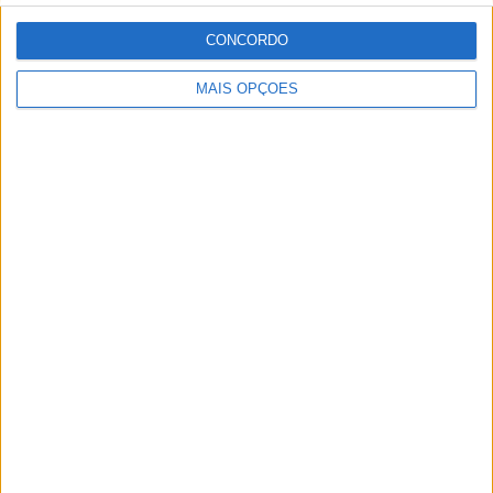
diversos meios como AutoHoje, revista Motociclismo,
jornal Volante, revista MotoMagazine e Autosport, entre
CONCORDO
outros.
MAIS OPÇÕES
Artigos relacionados
MotoGP: Jorge Martín faz história em
Silverstone com pole e recorde absoluto
POR
MIGUEL FRAGOSO
8 AGOSTO, 2026