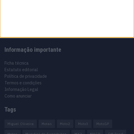
Especialistas em Motos, MotoGP, MXGP, Enduro, SuperBikes,
Motocross, Trial
Informação importante
Ficha técnica
Estatuto editorial
Política de privacidade
Termos e condições
Informação Legal
Como anunciar
Tags
Miguel Oliveira
Motas
Moto2
Moto3
MotoGP