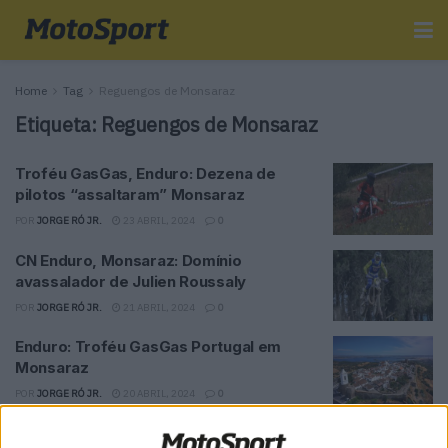
Home
Tag
Reguengos de Monsaraz
Etiqueta:
Reguengos de Monsaraz
Troféu GasGas, Enduro: Dezena de
pilotos “assaltaram” Monsaraz
POR
JORGE RÓ JR.
23 ABRIL, 2024
0
CN Enduro, Monsaraz: Domínio
avassalador de Julien Roussaly
POR
JORGE RÓ JR.
21 ABRIL, 2024
0
Enduro: Troféu GasGas Portugal em
Monsaraz
POR
JORGE RÓ JR.
20 ABRIL, 2024
0
CN Enduro: Monsaraz regressa após 26