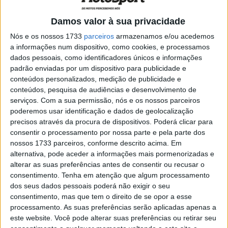
anos
POR
JORGE RÓ JR.
19 ABRIL, 2024
0
Damos valor à sua privacidade
CNTT, Baja Reguengos, SS1: António Maio
Nós e os nossos 1733
parceiros
armazenamos e/ou acedemos
vence sobre Tomás Dias
a informações num dispositivo, como cookies, e processamos
dados pessoais, como identificadores únicos e informações
POR
JORGE RÓ JR.
23 SETEMBRO, 2023
0
padrão enviadas por um dispositivo para publicidade e
conteúdos personalizados, medição de publicidade e
CNTT: 150 inscritos na Baja TT Sharish
conteúdos, pesquisa de audiências e desenvolvimento de
Gin em Reguengos
serviços.
Com a sua permissão, nós e os nossos parceiros
POR
JORGE RÓ JR.
20 SETEMBRO, 2023
0
poderemos usar identificação e dados de geolocalização
precisos através da procura de dispositivos. Poderá clicar para
CN Hard Enduro, Monsaraz Extreme:
consentir o processamento por nossa parte e pela parte dos
Diogo Vieira, o primeiro vencedor do ano
nossos 1733 parceiros, conforme descrito acima. Em
POR
JORGE RÓ JR.
20 ABRIL, 2023
0
alternativa, pode aceder a informações mais pormenorizadas e
alterar as suas preferências antes de consentir ou recusar o
CN Hard Enduro, Monsaraz, Prólogo:
consentimento.
Tenha em atenção que algum processamento
Diogo Vieira, o mais rápido
dos seus dados pessoais poderá não exigir o seu
POR
JORGE RÓ JR.
16 ABRIL, 2023
0
consentimento, mas que tem o direito de se opor a esse
processamento. As suas preferências serão aplicadas apenas a
Baja TT Sharish Gin, Prólogo: Martim
este website. Você pode alterar suas preferências ou retirar seu
Ventura, o mais rápido em Mourão