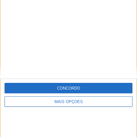
MotoGP- Reviravolta com Oliveira na Honda
8 SETEMBRO, 2025
MotoGP: Reviravolta? Miguel Oliveira pode
ter vaga em 2026
28 AGOSTO, 2025
MotoGP: Paolo Campinoti (Pramac) faz
revelações ‘desconfortáveis’ sobre Marc
Márquez
16 OUTUBRO, 2025
CONCORDO
MotoGP: Toprak Razgatlioglu ‘muito
superior’ a Miguel Oliveira
MAIS OPÇÕES
29 DEZEMBRO, 2025