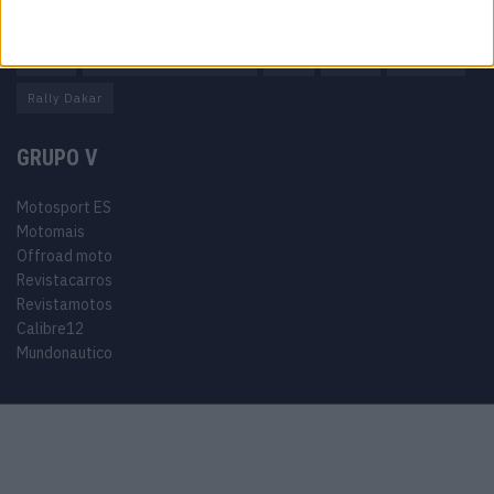
Miguel Oliveira
Motas
Moto2
Moto3
MotoGP
Motos
Mundial de Superbikes
MX2
MXGP
Off Road
Rally Dakar
GRUPO V
Motosport ES
Motomais
Offroad moto
Revistacarros
Revistamotos
Calibre12
Mundonautico
© 2024 Motosport copyright