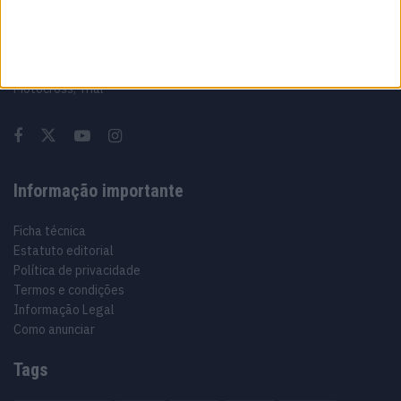
Sobre
Especialistas em Motos, MotoGP, MXGP, Enduro, SuperBikes,
Motocross, Trial
Informação importante
Ficha técnica
Estatuto editorial
Política de privacidade
Termos e condições
Informação Legal
Como anunciar
Tags