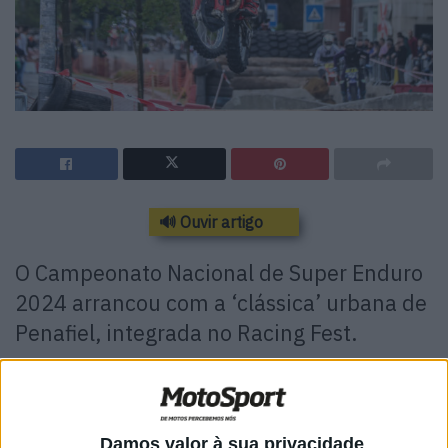
🔊 Ouvir artigo
O Campeonato Nacional de Super Enduro
2024 arrancou com a ‘clássica’ urbana de
Penafiel, integrada no Racing Fest.
Arrancou em força e perante milhares de espectadores a
edição 2024 do Campeonato Nacional de Super Enduro,
com esta prova inaugural uma vez mais integrada no
Damos valor à sua privacidade