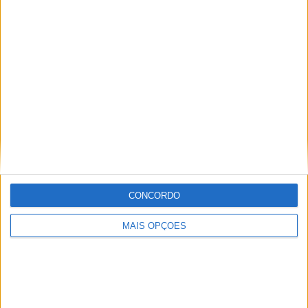
beleza o primeiro dia do Penafiel Racing Fest.
A segunda das quatro jornadas agendadas para o
Campeonato Nacional de Super Enduro 2024 disputa-se
a 7 de julho em Alenquer.
Veja classificações
AQUI
Fotos: Pedro Meira
Tags:
CN SuperEnduro 2024
Diogo Vieira
Joel Vieira
José Ferreira
Luís Oliveira
Paulo Ballas Jr.
Penafiel
CONCORDO
MAIS OPÇÕES
Ricardo Ferreira