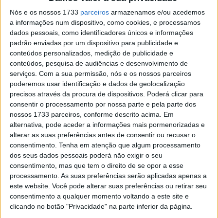
programa do Penafiel Racing Fest.
Nós e os nossos 1733
parceiros
armazenamos e/ou acedemos
Trata-se uma prova diferente, com características únicas
a informações num dispositivo, como cookies, e processamos
dados pessoais, como identificadores únicos e informações
– disputada no centro da cidade, com piso em asfalto – e
padrão enviadas por um dispositivo para publicidade e
que se vai tornando numa ‘clássica’ deste campeonato.
conteúdos personalizados, medição de publicidade e
Este ano nitidamente mais técnica, com obstáculos
conteúdos, pesquisa de audiências e desenvolvimento de
difíceis, em que sentiu apenas alguma falta de luz na
serviços.
Com a sua permissão, nós e os nossos parceiros
fase final – pois a prova foi intervalada por um período
poderemos usar identificação e dados de geolocalização
precisos através da procura de dispositivos. Poderá clicar para
de duas horas para a primeira classificativa do Rally Taça
consentir o processamento por nossa parte e pela parte dos
Joaquim Santos.
nossos 1733 parceiros, conforme descrito acima. Em
alternativa, pode aceder a informações mais pormenorizadas e
alterar as suas preferências antes de consentir ou recusar o
consentimento.
Tenha em atenção que algum processamento
dos seus dados pessoais poderá não exigir o seu
consentimento, mas que tem o direito de se opor a esse
processamento. As suas preferências serão aplicadas apenas a
este website. Você pode alterar suas preferências ou retirar seu
consentimento a qualquer momento voltando a este site e
clicando no botão "Privacidade" na parte inferior da página.