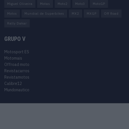
Miguel Oliveira
Motas
Moto2
Moto3
MotoGP
Motos
Mundial de Superbikes
MX2
MXGP
Off Road
Rally Dakar
GRUPO V
Motosport ES
Motomais
Offroad moto
Revistacarros
Revistamotos
Calibre12
Mundonautico
© 2024 Motosport copyright