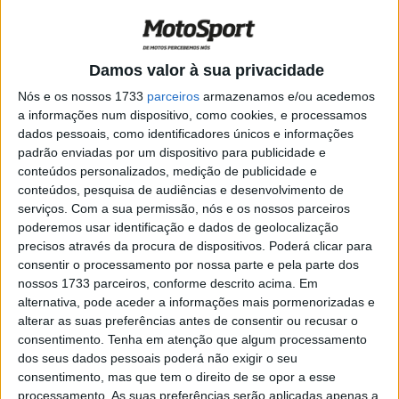
Raid do mundo!
POR
JORGE RÓ JR.
19 JANEIRO, 2024
0
Wade Young solidifica liderança no
Damos valor à sua privacidade
Romaniacs
Nós e os nossos 1733
parceiros
armazenamos e/ou acedemos
POR
ALEXANDRE MELO
27 JULHO, 2018
0
a informações num dispositivo, como cookies, e processamos
dados pessoais, como identificadores únicos e informações
RB Romaniacs: Wade Young vence e
padrão enviadas por um dispositivo para publicidade e
dilata liderança
conteúdos personalizados, medição de publicidade e
POR
ALEXANDRE MELO
27 JULHO, 2018
0
conteúdos, pesquisa de audiências e desenvolvimento de
serviços.
Com a sua permissão, nós e os nossos parceiros
RB Romaniacs: Manuel Lettenbichler
poderemos usar identificação e dados de geolocalização
vence 1ª etapa
precisos através da procura de dispositivos. Poderá clicar para
POR
ALEXANDRE MELO
26 JULHO, 2018
0
consentir o processamento por nossa parte e pela parte dos
nossos 1733 parceiros, conforme descrito acima. Em
RB Romaniacs: Billy Bolt vence Prólogo
alternativa, pode aceder a informações mais pormenorizadas e
inaugural
alterar as suas preferências antes de consentir ou recusar o
POR
ALEXANDRE MELO
26 JULHO, 2018
0
consentimento.
Tenha em atenção que algum processamento
dos seus dados pessoais poderá não exigir o seu
África Eco Race – Vídeo: Percurso da 10ª
consentimento, mas que tem o direito de se opor a esse
edição da prova que já partiu do Mónaco
processamento. As suas preferências serão aplicadas apenas a