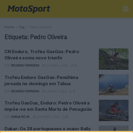
Home
Tag
Pedro Oliveira
Etiqueta:
Pedro Oliveira
CN Enduro, Troféu GasGas: Pedro
Oliveira soma novo triunfo
POR
RICARDO FERREIRA
12 JUNHO, 2024
0
Troféu Enduro GasGas: Penúltima
jornada no domingo em Tábua
POR
RICARDO FERREIRA
6 JUNHO, 2024
0
Troféu GasGas, Enduro: Pedro Oliveira
impõe-se em Santa Marta de Penaguião
POR
JORGE RÓ JR.
22 MARÇO, 2024
0
Dakar: Os 28 portugueses o maior Rally