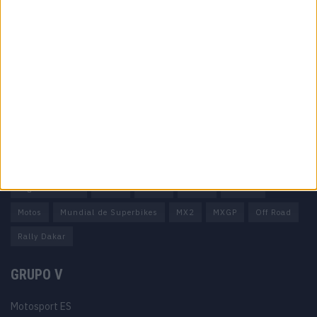
Informação importante
Ficha técnica
Estatuto editorial
Política de privacidade
Termos e condições
Informação Legal
Como anunciar
Tags
Miguel Oliveira
Motas
Moto2
Moto3
MotoGP
Motos
Mundial de Superbikes
MX2
MXGP
Off Road
Rally Dakar
GRUPO V
Motosport ES