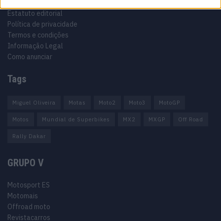
Ficha técnica
Estatuto editorial
Política de privacidade
Termos e condições
Informação Legal
Como anunciar
Tags
Miguel Oliveira
Motas
Moto2
Moto3
MotoGP
Motos
Mundial de Superbikes
MX2
MXGP
Off Road
Rally Dakar
GRUPO V
Motosport ES
Motomais
Offroad moto
Revistacarros