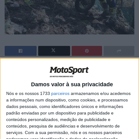
🔊 Ouvir artigo
No dia em que a 15ª edição da Red Bull Romaniacs
Damos valor à sua privacidade
perdeu
Graham Jarvis e Taddy Blasuziak
, Wade Young
Nós e os nossos 1733
parceiros
armazenamos e/ou acedemos
repetiu o triunfo obtido ontem e alargou, ainda que de
a informações num dispositivo, como cookies, e processamos
forma mínima, a sua vantagem no topo da classificação,
dados pessoais, como identificadores únicos e informações
agora que resta apenas uma tirada para o final da quarta
padrão enviadas por um dispositivo para publicidade e
conteúdos personalizados, medição de publicidade e
ronda da nova World Enduro Super Series.
conteúdos, pesquisa de audiências e desenvolvimento de
serviços.
Com a sua permissão, nós e os nossos parceiros
Young bateu por apenas quatro segundos Manuel
poderemos usar identificação e dados de geolocalização