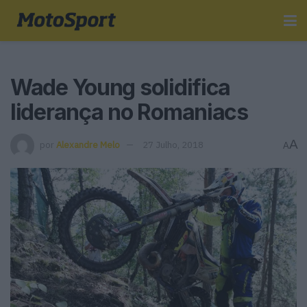
Wade Young solidifica
liderança no Romaniacs
A
por
Alexandre Melo
27 Julho, 2018
A