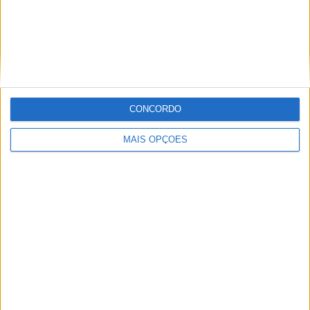
MotoGP: Jorge Martín não dá hipóteses e
vence Sprint marcada pelo domínio da
Aprilia
CONCORDO
POR
MIGUEL FRAGOSO
8 AGOSTO, 2026
MAIS OPÇÕES
MotoGP: Jack Miller prepara adeus após 16