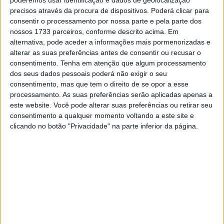
Lettenbichler, que manteve o segundo lugar na
precisos através da procura de dispositivos. Poderá clicar para
classificação geral. Os dois pilotos vão para o último dia
consentir o processamento por nossa parte e pela parte dos
de prova separados por 4m04s, pelo que tudo pode
nossos 1733 parceiros, conforme descrito acima. Em
alternativa, pode aceder a informações mais pormenorizadas e
ainda acontecer. Qualquer que seja o desfecho ambos
alterar as suas preferências antes de consentir ou recusar o
irão ser estreantes a vencer o evento romeno.
consentimento.
Tenha em atenção que algum processamento
dos seus dados pessoais poderá não exigir o seu
O terceiro foi Jonny Walker, mas o piloto da KTM está já
consentimento, mas que tem o direito de se opor a esse
muito longe da frente da corrida – pouco mais de 30
processamento. As suas preferências serão aplicadas apenas a
minutos – pelo que deverá ter de contentar-se com o
este website. Você pode alterar suas preferências ou retirar seu
lugar mais baixo do pódio. Os homens da Husqvarna, Billy
consentimento a qualquer momento voltando a este site e
clicando no botão "Privacidade" na parte inferior da página.
Bolt e Alfredo Gomez, completam o top cinco, posições a
que ascenderam depois dos já referidos abandonos
Jarvis e Blasuziak.
Artigos relacionados
MotoGP: Jorge Martín não dá hipóteses e
vence Sprint marcada pelo domínio da
Aprilia