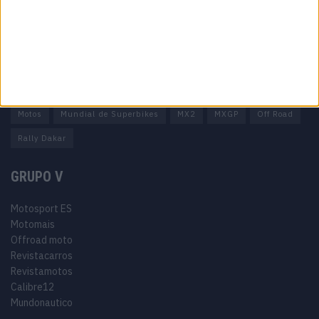
Informação Legal
Como anunciar
Tags
Miguel Oliveira
Motas
Moto2
Moto3
MotoGP
Motos
Mundial de Superbikes
MX2
MXGP
Off Road
Rally Dakar
GRUPO V
Motosport ES
Motomais
Offroad moto
Revistacarros
Revistamotos
Calibre12
Mundonautico