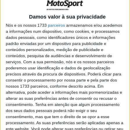
vence em Góis
POR
JORGE RÓ JR.
21 FEVEREIRO, 2024
0
Damos valor à sua privacidade
CN SuperEnduro, Castanheira de Pêra,
Nós e os nossos 1733
parceiros
armazenamos e/ou acedemos
Open: Ricardo Silva bate Luís Pinto Jr. por
a informações num dispositivo, como cookies, e processamos
1 ponto!
dados pessoais, como identificadores únicos e informações
POR
JORGE RÓ JR.
3 SETEMBRO, 2023
0
padrão enviadas por um dispositivo para publicidade e
conteúdos personalizados, medição de publicidade e
CN SuperEnduro: Agitágueda vibrou com
conteúdos, pesquisa de audiências e desenvolvimento de
a estreia
serviços.
Com a sua permissão, nós e os nossos parceiros
POR
JORGE RÓ JR.
10 JULHO, 2023
0
poderemos usar identificação e dados de geolocalização
precisos através da procura de dispositivos. Poderá clicar para
CN SuperEnduro, Águeda: “Hat-trick” de
consentir o processamento por nossa parte e pela parte dos
Diogo Vieira
nossos 1733 parceiros, conforme descrito acima. Em
POR
JORGE RÓ JR.
9 JULHO, 2023
0
alternativa, pode aceder a informações mais pormenorizadas e
alterar as suas preferências antes de consentir ou recusar o
WESS Erzberg: Diogo Vieira 31º entre
consentimento.
Tenha em atenção que algum processamento
500 pilotos!
dos seus dados pessoais poderá não exigir o seu
POR
JORGE RÓ JR.
3 JUNHO, 2019
0
consentimento, mas que tem o direito de se opor a esse
processamento. As suas preferências serão aplicadas apenas a
WESS Erzberg: Os resultados dos
este website. Você pode alterar suas preferências ou retirar seu