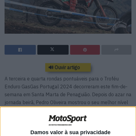
🔊 Ouvir artigo
A terceira e quarta rondas pontuáveis para o Troféu
Enduro GasGas Portugal 2024 decorreram este fim-de-
semana em Santa Marta de Penaguião. Depois do azar na
jornada beirã, Pedro Oliveira mostrou o seu melhor nível
nesta etapa, garantindo assim o primeiro lugar em
ambos os dias.
Foram sete os pilotos
GasGas
inscritos nesta competição
Damos valor à sua privacidade