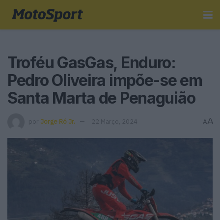
Troféu GasGas, Enduro:
Pedro Oliveira impõe-se em
Santa Marta de Penaguião
A
por
Jorge Ró Jr.
22 Março, 2024
A