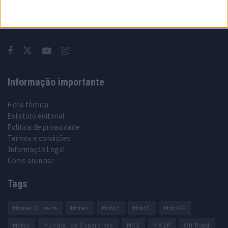
Especialistas em Motos, MotoGP, MXGP, Enduro, SuperBikes,
Motocross, Trial
Informação importante
Ficha técnica
Estatuto editorial
Política de privacidade
Termos e condições
Informação Legal
Como anunciar
Tags
Miguel Oliveira
Motas
Moto2
Moto3
MotoGP
Motos
Mundial de Superbikes
MX2
MXGP
Off Road