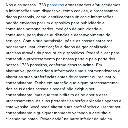
a cargo da
Jetmar – Importador Exclusivo da marca em
Nós e os nossos 1733
parceiros
armazenamos e/ou acedemos
Portugal
. Sob a “batuta” de Filipe Sampaio e da
a informações num dispositivo, como cookies, e processamos
dados pessoais, como identificadores únicos e informações
Associação Natureza Extreme, a única jornada com dois
padrão enviadas por um dispositivo para publicidade e
dias de todo o calendário do CNE, saldou-se como um
conteúdos personalizados, medição de publicidade e
enorme sucesso.
conteúdos, pesquisa de audiências e desenvolvimento de
serviços.
Com a sua permissão, nós e os nossos parceiros
Com um traçado com aproximadamente 50 km´s e três
poderemos usar identificação e dados de geolocalização
especiais – cumpridas duas vezes cada, por todos os
precisos através da procura de dispositivos. Poderá clicar para
participantes no troféu, esta jornada contou com uma
consentir o processamento por nossa parte e pela parte dos
nossos 1733 parceiros, conforme descrito acima. Em
novidade – um percurso em formato de “trevo”, o que
alternativa, pode aceder a informações mais pormenorizadas e
fazia com que os pilotos realizassem as especiais
alterar as suas preferências antes de consentir ou recusar o
sempre no mesmo local – Nª Senhora do Viso em Fontes.
consentimento.
Tenha em atenção que algum processamento
dos seus dados pessoais poderá não exigir o seu
Artigos relacionados
consentimento, mas que tem o direito de se opor a esse
processamento. As suas preferências serão aplicadas apenas a
este website. Você pode alterar suas preferências ou retirar seu
MotoGP: Jorge Martín não dá hipóteses e
consentimento a qualquer momento voltando a este site e
vence Sprint marcada pelo domínio da
clicando no botão "Privacidade" na parte inferior da página.
Aprilia
8 AGOSTO, 2026