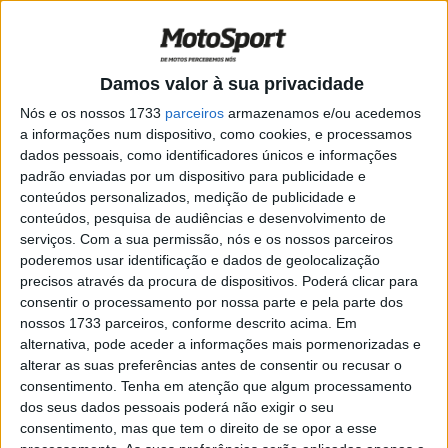
França
POR
RICARDO FERREIRA
9 MARÇO, 2025
0
SuperEnduro, França: Desfecho do
Damos valor à sua privacidade
mundial esta noite em Lieven
Nós e os nossos 1733
parceiros
armazenamos e/ou acedemos
POR
RICARDO FERREIRA
8 MARÇO, 2025
0
a informações num dispositivo, como cookies, e processamos
dados pessoais, como identificadores únicos e informações
SuperEnduro, Grã-Bretanha: Billy Bolt 5X
padrão enviadas por um dispositivo para publicidade e
Campeão do Mundo
conteúdos personalizados, medição de publicidade e
POR
RICARDO FERREIRA
8 MARÇO, 2025
0
conteúdos, pesquisa de audiências e desenvolvimento de
serviços.
Com a sua permissão, nós e os nossos parceiros
SuperEnduro, Hungria: Quarta vitória do
poderemos usar identificação e dados de geolocalização
‘furacão’ Bolt, Vieira 7º
precisos através da procura de dispositivos. Poderá clicar para
POR
RICARDO FERREIRA
10 FEVEREIRO, 2025
0
consentir o processamento por nossa parte e pela parte dos
nossos 1733 parceiros, conforme descrito acima. Em
SuperEnduro: Desafio ao ‘mestre’ na
alternativa, pode aceder a informações mais pormenorizadas e
Hungria
alterar as suas preferências antes de consentir ou recusar o
POR
RICARDO FERREIRA
8 FEVEREIRO, 2025
0
consentimento.
Tenha em atenção que algum processamento
dos seus dados pessoais poderá não exigir o seu
SuperEnduro, Polónia: Os Brightmore
consentimento, mas que tem o direito de se opor a esse
juntam-se a Billy Bolt no pódio