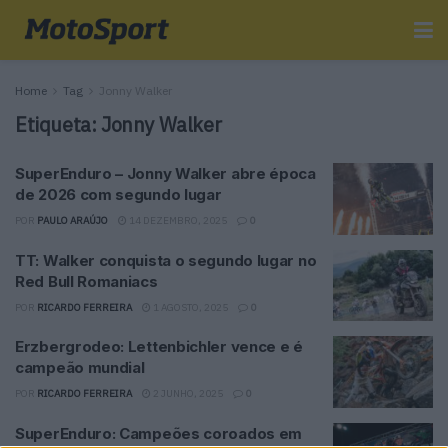
Home
Tag
Jonny Walker
Etiqueta:
Jonny Walker
SuperEnduro – Jonny Walker abre época
de 2026 com segundo lugar
POR
PAULO ARAÚJO
14 DEZEMBRO, 2025
0
TT: Walker conquista o segundo lugar no
Red Bull Romaniacs
POR
RICARDO FERREIRA
1 AGOSTO, 2025
0
Erzbergrodeo: Lettenbichler vence e é
campeão mundial
POR
RICARDO FERREIRA
2 JUNHO, 2025
0
SuperEnduro: Campeões coroados em