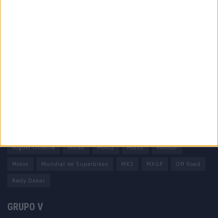
Informação importante
Ficha técnica
Estatuto editorial
Política de privacidade
Termos e condições
Informação Legal
Como anunciar
Tags
Miguel Oliveira
Motas
Moto2
Moto3
MotoGP
Motos
Mundial de Superbikes
MX2
MXGP
Off Road
Rally Dakar
GRUPO V