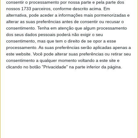
para o terceiro lugar. No 19º posto de controle,
consentir o processamento por nossa parte e pela parte dos
Lettenbichler ampliou a vantagem de Bolt para bons 5
nossos 1733 parceiros, conforme descrito acima. Em
alternativa, pode aceder a informações mais pormenorizadas e
minutos. Após o lendário Carl’s Dinner, Checkpoint 22, a
alterar as suas preferências antes de consentir ou recusar o
liderança de Lettenbichler aumentou para bons oito
consentimento.
Tenha em atenção que algum processamento
minutos.
dos seus dados pessoais poderá não exigir o seu
consentimento, mas que tem o direito de se opor a esse
Artigos relacionados
processamento. As suas preferências serão aplicadas apenas a
este website. Você pode alterar suas preferências ou retirar seu
consentimento a qualquer momento voltando a este site e
MotoGP: Moto3,David Almansa vence em
clicando no botão "Privacidade" na parte inferior da página.
Silverstone após corrida repleta de
emoções
9 AGOSTO, 2026
MotoGP: ‘Hat-trick’ Aprilia em Silverstone!
Primeiras impressões de Raúl, Martín e
Bezzecchi
9 AGOSTO, 2026