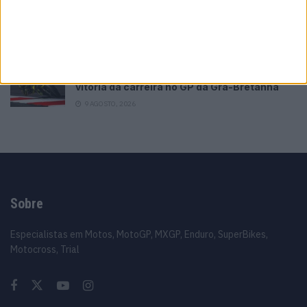
MotoGP: ‘Hat-trick’ Aprilia em Silverstone!
Primeiras impressões de Raúl, Martín e
Bezzecchi
9 AGOSTO, 2026
MotoGP: Raúl Fernández conquista a maior
vitória da carreira no GP da Grã-Bretanha
9 AGOSTO, 2026
Sobre
Especialistas em Motos, MotoGP, MXGP, Enduro, SuperBikes,
Motocross, Trial