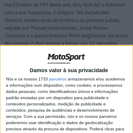
Hard Enduro da FIM deste ano, Billy Bolt fez o holeshot
com a sua Husqvarna. O búlgaro Teo Kabakchiev
(Sherco) alinhou atrás do britânico na primeira subida,
seguido por Manuel Lettenbichler, Jonny Walker
(Triumph) e o jovem britânico Mitch Brightmore. No posto
de controle 2, Bolt estava a liderar por 10 segundos
sobre Kabakchiev e Lettenbichler. O bávaro ultrapassou
Kabakchiev pouco antes do CP 9 e começou a perseguir
o campeão mundial de SuperEnduro, Bolt.
Damos valor à sua privacidade
Na seção Carl’s Dinner Light, Lettenbichler conseguiu
Nós e os nossos 1733
parceiros
armazenamos e/ou acedemos
a informações num dispositivo, como cookies, e processamos
ultrapassar Bolt com uma performance impecável e
dados pessoais, como identificadores únicos e informações
chegou ao ponto de controle 10 após pouco mais de 45
padrão enviadas por um dispositivo para publicidade e
minutos. O bávaro então conseguiu subir até o CP 11,
conteúdos personalizados, medição de publicidade e
extremamente técnico, numa tentativa, enquanto Bolt
conteúdos, pesquisa de audiências e desenvolvimento de
serviços.
Com a sua permissão, nós e os nossos parceiros
precisou de cinco tentativas e ficou quase 3 minutos
poderemos usar identificação e dados de geolocalização
atrás de Lettenbichler. Enquanto isso, Trystan Hart subiu
precisos através da procura de dispositivos. Poderá clicar para