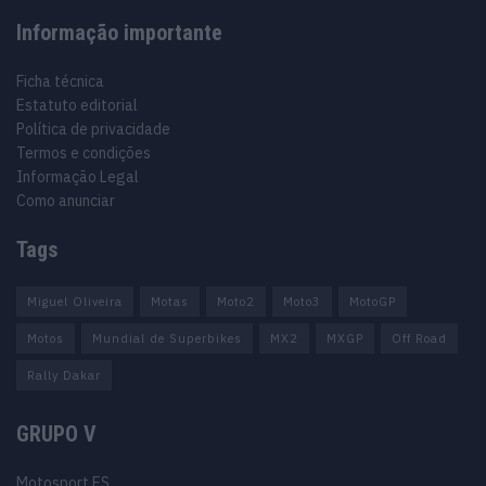
Informação importante
Ficha técnica
Estatuto editorial
Política de privacidade
Termos e condições
Informação Legal
Como anunciar
Tags
Miguel Oliveira
Motas
Moto2
Moto3
MotoGP
Motos
Mundial de Superbikes
MX2
MXGP
Off Road
Rally Dakar
GRUPO V
Motosport ES