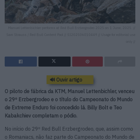
Manuel Lettenbichler performs at Red Bull Erzbergrodeo 2025 on 1 June, 2025. //
Sam Strauss / Red Bull Content Pool // SI202506010449 // Usage for editorial use
only //
🔊 Ouvir artigo
O piloto de fábrica da KTM, Manuel Lettenbichler, venceu
o 29º Erzbergrodeo e o título do Campeonato do Mundo
de Extreme Enduro foi concedido lá. Billy Bolt e Teo
Kabakchiev completam o pódio.
No início do 29º Red Bull Erzbergrodeo, que, assim como
o Romaniacs, não faz parte do Campeonato do Mundo de