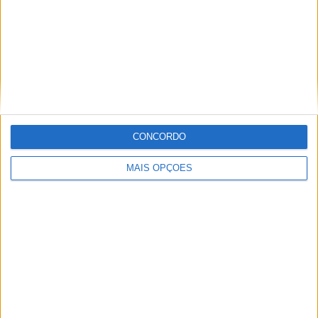
com o Mitch no final, mas eu queria tanto o pódio que dei
o meu melhor e, felizmente, consegui.”
Os 14 finalistas do 29º Red Bull Erzbergrodeo:
CONCORDO
MAIS OPÇÕES