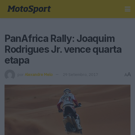
PanAfrica Rally: Joaquim
Rodrigues Jr. vence quarta
etapa
A
por
Alexandre Melo
29 Setembro, 2017
A