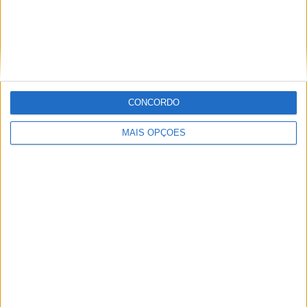
9. Txomin Arana (Husqvarna) 12:50:10
10. CS Santosh (Hero) 13:00:14
Tags:
Joaquim Rodrigues Jr
Mário Patrão
Panafrica Rally
Pedro Bianchi Prata
Pedro Oliveira
Rui Oliveira
Sebastian Buhler
CONCORDO
MAIS OPÇÕES
Alexandre Melo
Artigos relacionados