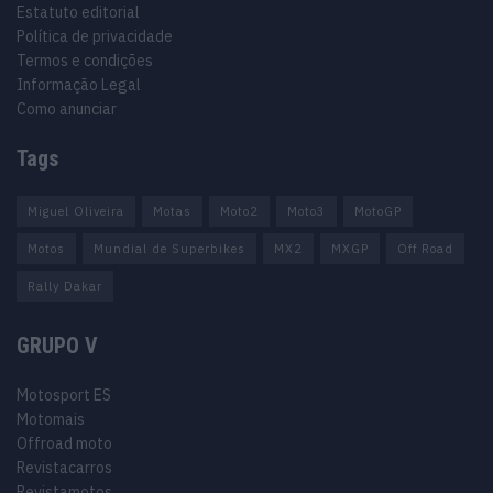
Estatuto editorial
Política de privacidade
Termos e condições
Informação Legal
Como anunciar
Tags
Miguel Oliveira
Motas
Moto2
Moto3
MotoGP
Motos
Mundial de Superbikes
MX2
MXGP
Off Road
Rally Dakar
GRUPO V
Motosport ES
Motomais
Offroad moto
Revistacarros
Revistamotos