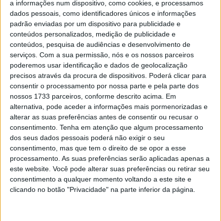
a informações num dispositivo, como cookies, e processamos
MotoSports voltou aos bons momentos e com isso subiu
dados pessoais, como identificadores únicos e informações
três lugares na classificação geral, sendo agora quinto a
padrão enviadas por um dispositivo para publicidade e
menos de 10 minutos do terceiro lugar, isto quando falta
conteúdos personalizados, medição de publicidade e
conteúdos, pesquisa de audiências e desenvolvimento de
disputar uma etapa para a conclusão da corrida.
serviços.
Com a sua permissão, nós e os nossos parceiros
poderemos usar identificação e dados de geolocalização
O segundo melhor português em competição é Mário
precisos através da procura de dispositivos. Poderá clicar para
Patrão, que foi o sexto mais rápido. Desta forma Patrão
consentir o processamento por nossa parte e pela parte dos
baixou uma posição na geral e é agora quarto a 3m09s
nossos 1733 parceiros, conforme descrito acima. Em
do terceiro posto, que está nas mãos de Dani Oliveras.
alternativa, pode aceder a informações mais pormenorizadas e
alterar as suas preferências antes de consentir ou recusar o
Tudo está ainda em aberto sobre a possibilidade do
consentimento.
Tenha em atenção que algum processamento
piloto de Seia vir a subir ao pódio.
dos seus dados pessoais poderá não exigir o seu
consentimento, mas que tem o direito de se opor a esse
Artigos relacionados
processamento. As suas preferências serão aplicadas apenas a
este website. Você pode alterar suas preferências ou retirar seu
consentimento a qualquer momento voltando a este site e
MotoGP: Iker Lecuona ambiciona Top 10 em
clicando no botão "Privacidade" na parte inferior da página.
Silverstone
6 AGOSTO, 2026