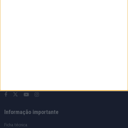
MotoGP: Luca Marini ‘Talvez tudo fique
resolvido este fim de semana’
6 AGOSTO, 2026
Sobre
Especialistas em Motos, MotoGP, MXGP, Enduro, SuperBikes,
Motocross, Trial
Informação importante
Ficha técnica