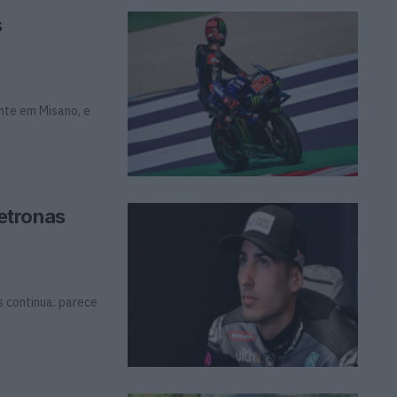
s
nte em Misano, e
etronas
s continua: parece