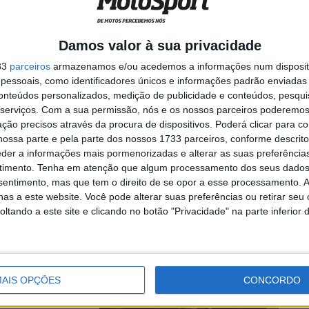
 época
Damos valor à sua privacidade
a, mas a época
33
parceiros
armazenamos e/ou acedemos a informações num dispositi
essoais, como identificadores únicos e informações padrão enviadas 
conteúdos personalizados, medição de publicidade e conteúdos, pesqui
serviços.
Com a sua permissão, nós e os nossos parceiros poderemos 
ção precisos através da procura de dispositivos. Poderá clicar para co
ossa parte e pela parte dos nossos 1733 parceiros, conforme descrit
esionado,
eder a informações mais pormenorizadas e alterar as suas preferência
timento.
Tenha em atenção que algum processamento dos seus dados
nsentimento, mas que tem o direito de se opor a esse processamento. A
as a este website. Você pode alterar suas preferências ou retirar seu
tando a este site e clicando no botão "Privacidade" na parte inferior 
 o acidente que
AIS OPÇÕES
CONCORDO
 Zarco e a