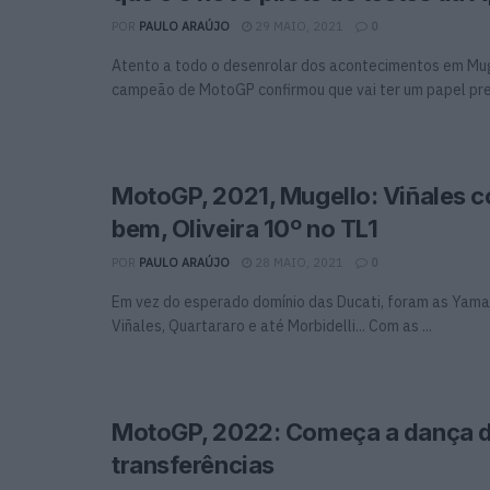
POR
PAULO ARAÚJO
29 MAIO, 2021
0
Atento a todo o desenrolar dos acontecimentos em Muge
campeão de MotoGP confirmou que vai ter um papel pre
MotoGP, 2021, Mugello: Viñales 
bem, Oliveira 10º no TL1
POR
PAULO ARAÚJO
28 MAIO, 2021
0
Em vez do esperado domínio das Ducati, foram as Yamah
Viñales, Quartararo e até Morbidelli... Com as ...
MotoGP, 2022: Começa a dança 
transferências