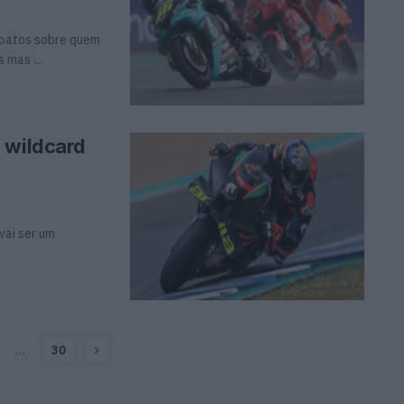
boatos sobre quem
 mas ...
 wildcard
vai ser um
…
30