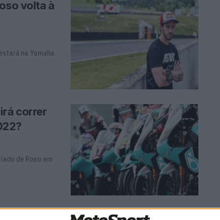
oso volta à
o estará na Yamaha
irá correr
022?
 lado de Rossi em
ioso e