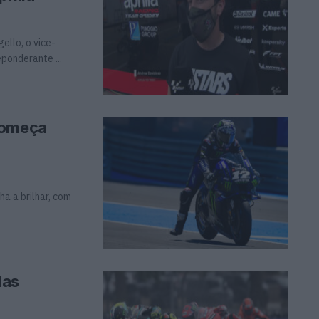
llo, o vice-
ponderante ...
começa
a a brilhar, com
das