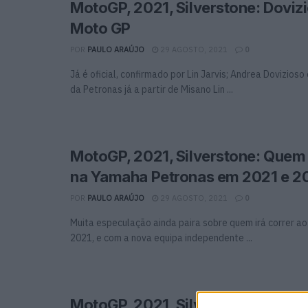
MotoGP, 2021, Silverstone: Dovizi
Moto GP
POR
PAULO ARAÚJO
29 AGOSTO, 2021
0
Já é oficial, confirmado por Lin Jarvis; Andrea Dovizios
da Petronas já a partir de Misano Lin ...
MotoGP, 2021, Silverstone: Quem 
na Yamaha Petronas em 2021 e 2
POR
PAULO ARAÚJO
29 AGOSTO, 2021
0
Muita especulação ainda paira sobre quem irá correr ao
2021, e com a nova equipa independente ...
MotoGP, 2021, Silverstone: Doviz