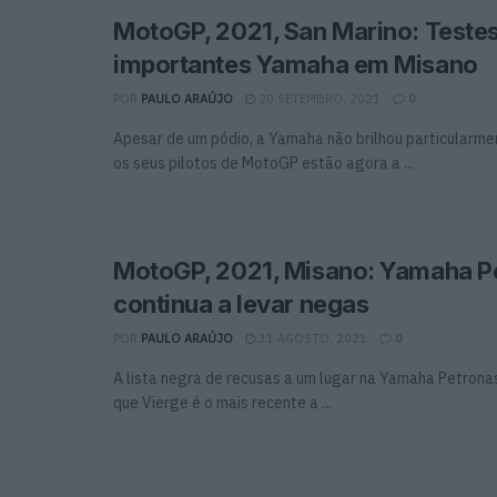
MotoGP, 2021, San Marino: Teste
importantes Yamaha em Misano
POR
PAULO ARAÚJO
20 SETEMBRO, 2021
0
Apesar de um pódio, a Yamaha não brilhou particularme
os seus pilotos de MotoGP estão agora a ...
MotoGP, 2021, Misano: Yamaha P
continua a levar negas
POR
PAULO ARAÚJO
31 AGOSTO, 2021
0
A lista negra de recusas a um lugar na Yamaha Petrona
que Vierge é o mais recente a ...