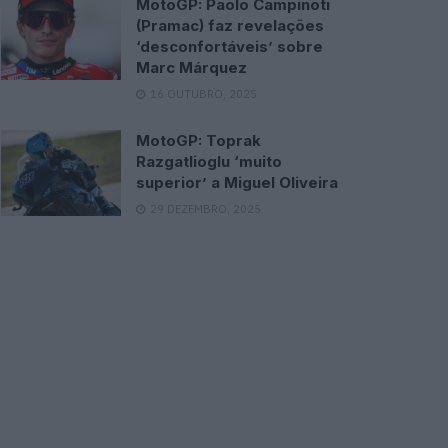
MotoGP: Paolo Campinoti
(Pramac) faz revelações
‘desconfortáveis’ sobre
Marc Márquez
16 OUTUBRO, 2025
MotoGP: Toprak
Razgatlioglu ‘muito
superior’ a Miguel Oliveira
29 DEZEMBRO, 2025