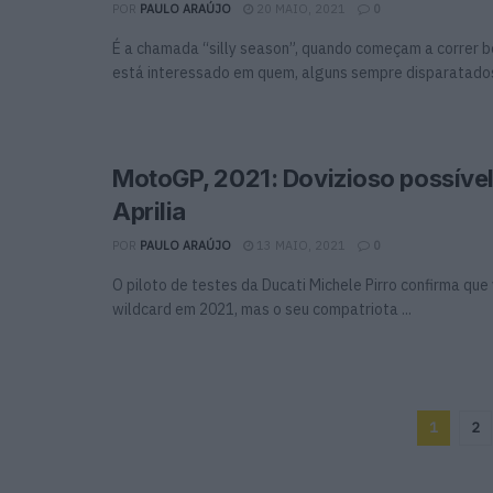
POR
PAULO ARAÚJO
20 MAIO, 2021
0
É a chamada “silly season”, quando começam a correr 
está interessado em quem, alguns sempre disparatados
MotoGP, 2021: Dovizioso possível
Aprilia
POR
PAULO ARAÚJO
13 MAIO, 2021
0
O piloto de testes da Ducati Michele Pirro confirma que 
wildcard em 2021, mas o seu compatriota ...
1
2