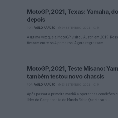
MotoGP, 2021, Texas: Yamaha, do
depois
POR
PAULO ARAÚJO
29 SETEMBRO, 2021
0
A última vez que a MotoGP visitou Austin em 2019, Ross
ficaram entre os 4 primeiros. Agora regressam ...
MotoGP, 2021, Teste Misano: Ya
também testou novo chassis
POR
PAULO ARAÚJO
23 SETEMBRO, 2021
0
Após passar a primeira manhã a operar nas condições h
líder do Campeonato do Mundo Fabio Quartararo ...