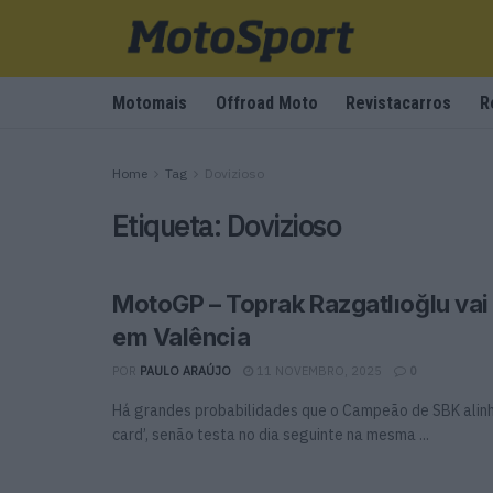
Motomais
Offroad Moto
Revistacarros
R
Home
Tag
Dovizioso
Etiqueta:
Dovizioso
MotoGP – Toprak Razgatlıoğlu vai
em Valência
POR
PAULO ARAÚJO
11 NOVEMBRO, 2025
0
Há grandes probabilidades que o Campeão de SBK alinh
card’, senão testa no dia seguinte na mesma ...