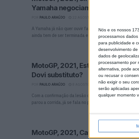
Yamaha negociam para o final da
POR
PAULO ARAÚJO
22 AGOSTO, 2021
0
A Yamaha já não quer ouvir falar de Viñales e vice-vers
Nós e os nossos 17
ainda tem de ser terminada e ...
processamos dados p
para publicidade e 
desenvolvimento de 
dados de geolocaliza
processamento por n
MotoGP, 2021, Estíria: Savadori l
alternativa, pode ac
Dovi substituto?
ou recusar o consen
não exigir o seu co
POR
PAULO ARAÚJO
8 AGOSTO, 2021
0
serão aplicadas apen
qualquer momento vol
Com a confirmação da lesão de Lorenzo Savadori, após
parou a corrida, já se fala no paddock ...
M
MotoGP, 2021, Catalunha: Johann