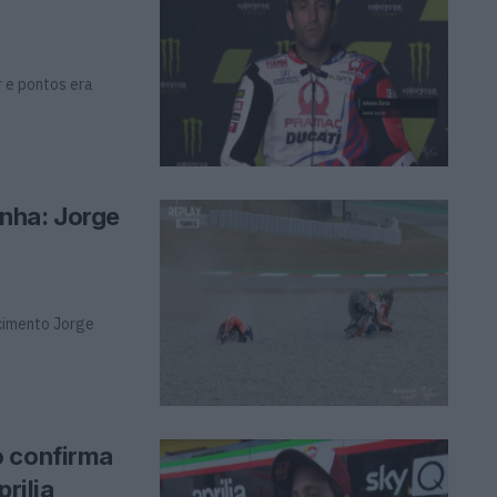
r e pontos era
nha: Jorge
ecimento Jorge
o confirma
rilia