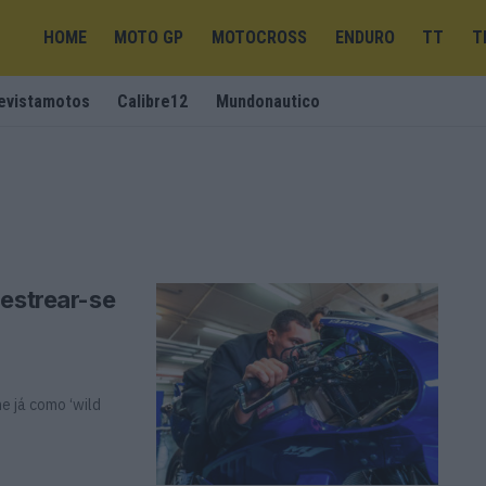
HOME
MOTO GP
MOTOCROSS
ENDURO
TT
T
evistamotos
Calibre12
Mundonautico
 estrear-se
e já como ‘wild