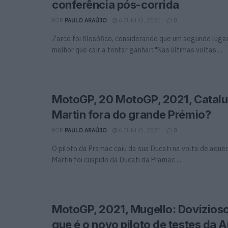
conferência pós-corrida
POR
PAULO ARAÚJO
6 JUNHO, 2021
0
Zarco foi filosófico, considerando que um segundo luga
melhor que cair a tentar ganhar: "Nas últimas voltas ...
MotoGP, 20 MotoGP, 2021, Catalu
Martin fora do grande Prémio?
POR
PAULO ARAÚJO
6 JUNHO, 2021
0
O piloto da Pramac caiu da sua Ducati na volta de aqu
Martin foi cuspido da Ducati da Pramac ...
MotoGP, 2021, Mugello: Dovizios
que é o novo piloto de testes da Ap