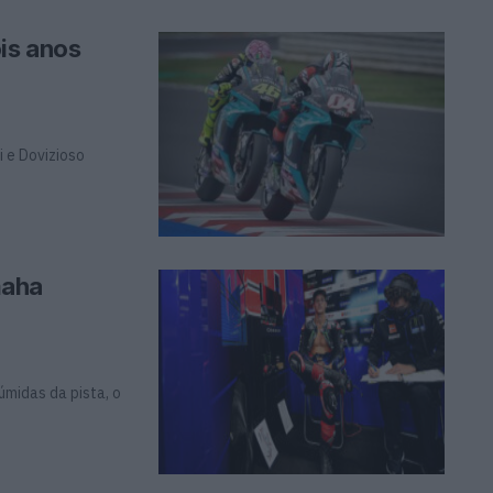
is anos
i e Dovizioso
maha
úmidas da pista, o