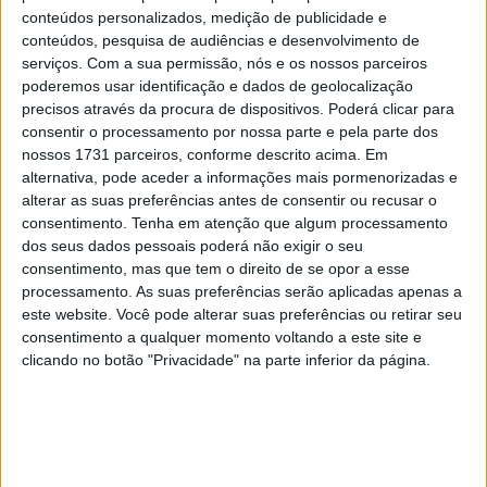
conteúdos personalizados, medição de publicidade e
Mundial de SBK, e o único homem que bateu o italiano da
conteúdos, pesquisa de audiências e desenvolvimento de
Ducati consistentemente em 2025, também estará
serviços.
Com a sua permissão, nós e os nossos parceiros
presente e em pista.
poderemos usar identificação e dados de geolocalização
precisos através da procura de dispositivos. Poderá clicar para
consentir o processamento por nossa parte e pela parte dos
nossos 1731 parceiros, conforme descrito acima. Em
alternativa, pode aceder a informações mais pormenorizadas e
alterar as suas preferências antes de consentir ou recusar o
consentimento.
Tenha em atenção que algum processamento
dos seus dados pessoais poderá não exigir o seu
consentimento, mas que tem o direito de se opor a esse
processamento. As suas preferências serão aplicadas apenas a
este website. Você pode alterar suas preferências ou retirar seu
consentimento a qualquer momento voltando a este site e
clicando no botão "Privacidade" na parte inferior da página.
De facto, tendo terminado a época de SBK em alta e com
missão cumprida, ao dar o segundo título das motos de