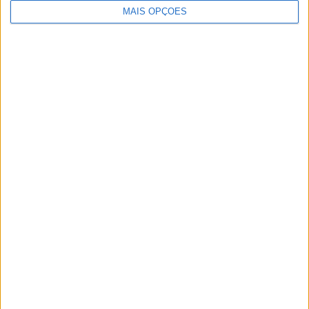
MAIS OPÇÕES
Artigos relacionados
MotoGP: Iker Lecuona ambiciona Top 10 em
Silverstone
POR
MIGUEL FRAGOSO
6 AGOSTO, 2026