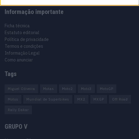
Informação importante
Ficha técnica
Estatuto editorial
Política de privacidade
Termos e condições
Informação Legal
Como anunciar
Tags
Miguel Oliveira
Motas
Moto2
Moto3
MotoGP
Motos
Mundial de Superbikes
MX2
MXGP
Off Road
Rally Dakar
GRUPO V