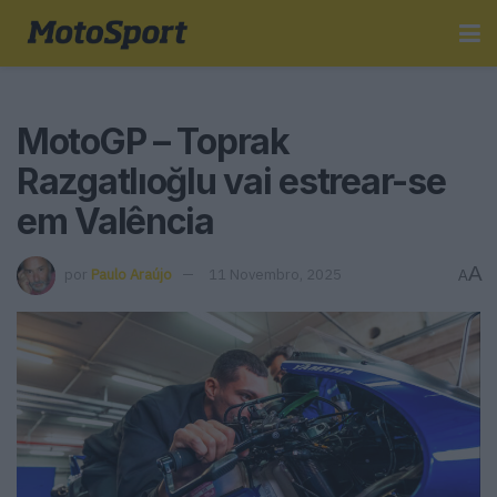
MotoGP – Toprak
Razgatlıoğlu vai estrear-se
em Valência
A
por
Paulo Araújo
11 Novembro, 2025
A