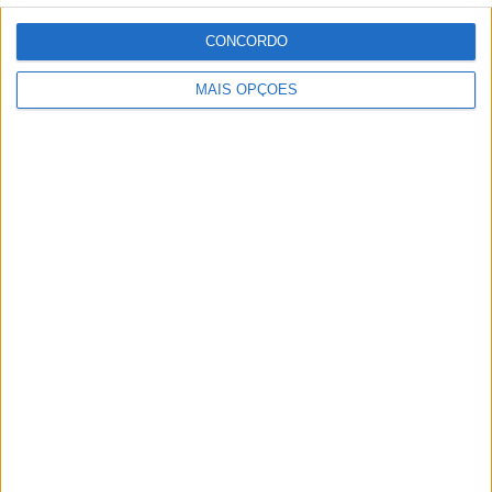
8 SETEMBRO, 2025
CONCORDO
MotoGP: Reviravolta? Miguel Oliveira pode
ter vaga em 2026
MAIS OPÇÕES
28 AGOSTO, 2025
MotoGP: Paolo Campinoti (Pramac) faz
revelações ‘desconfortáveis’ sobre Marc
Márquez
16 OUTUBRO, 2025
MotoGP: Toprak Razgatlioglu ‘muito
superior’ a Miguel Oliveira
29 DEZEMBRO, 2025
Sobre