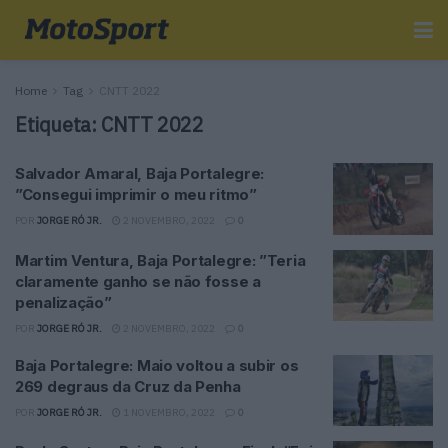
Home
Tag
CNTT 2022
Etiqueta:
CNTT 2022
Salvador Amaral, Baja Portalegre:
”Consegui imprimir o meu ritmo”
POR
JORGE RÓ JR.
2 NOVEMBRO, 2022
0
Martim Ventura, Baja Portalegre: ”Teria
claramente ganho se não fosse a
penalização”
POR
JORGE RÓ JR.
2 NOVEMBRO, 2022
0
Baja Portalegre: Maio voltou a subir os
269 degraus da Cruz da Penha
POR
JORGE RÓ JR.
1 NOVEMBRO, 2022
0