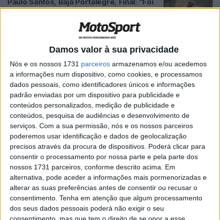
Paulo Santos, Baja Portalegre, Final: “Foi
um pouco sofrido, mas tem outro gosto”
POR
BERNARDO FIGUEIREDO
30 OUTUBRO, 2022
0
André Sérgio, Baja Portalegre, Final:
Damos valor à sua privacidade
“Ultrapassei 86 pilotos e fiz 260 km só
Nós e os nossos 1731
parceiros
armazenamos e/ou acedemos
com a 4.ª velocidade”
a informações num dispositivo, como cookies, e processamos
POR
JORGE RÓ JR.
30 OUTUBRO, 2022
0
dados pessoais, como identificadores únicos e informações
padrão enviadas por um dispositivo para publicidade e
Miguel Castro, Baja Portalegre, Final:
conteúdos personalizados, medição de publicidade e
“Objetivo era chegar a Portalegre e
conteúdos, pesquisa de audiências e desenvolvimento de
fazer um top-5”
serviços.
Com a sua permissão, nós e os nossos parceiros
POR
BERNARDO FIGUEIREDO
30 OUTUBRO, 2022
0
poderemos usar identificação e dados de geolocalização
precisos através da procura de dispositivos. Poderá clicar para
Daniel Jordão, Baja Portalegre, Final:
consentir o processamento por nossa parte e pela parte dos
“Não posso deixar de estar contente”
nossos 1731 parceiros, conforme descrito acima. Em
POR
BERNARDO FIGUEIREDO
29 OUTUBRO, 2022
0
alternativa, pode aceder a informações mais pormenorizadas e
alterar as suas preferências antes de consentir ou recusar o
Diogo Ventura, Baja Portalegre, Final: “O
consentimento.
Tenha em atenção que algum processamento
objetivo para esta prova era só divertir-
dos seus dados pessoais poderá não exigir o seu
me”
consentimento, mas que tem o direito de se opor a esse