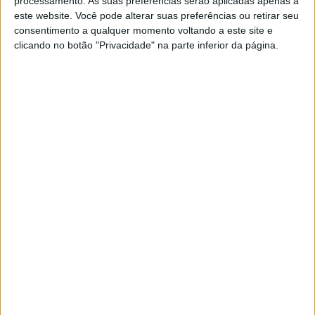
processamento. As suas preferências serão aplicadas apenas a
para a nova fase
este website. Você pode alterar suas preferências ou retirar seu
POR
PAULO ARAÚJO
5 FEVEREIRO, 2021
0
consentimento a qualquer momento voltando a este site e
clicando no botão "Privacidade" na parte inferior da página.
MotoGP, 2020: Cal Crutchlow diz que se
afastou na hora certa
POR
PAULO ARAÚJO
5 DEZEMBRO, 2020
0
MotoGP, 2020: A despedida de Miller a
Crutchlow
POR
PAULO ARAÚJO
2 DEZEMBRO, 2020
0
MotoGP, 2020, Portimão: LCR diz adeus a
Crutchlow
POR
PAULO ARAÚJO
27 NOVEMBRO, 2020
0
MotoGP, 2020, Valência: Cal Crutchlow
confirma contrato de piloto de teste
Yamaha
POR
PAULO ARAÚJO
12 NOVEMBRO, 2020
0
MotoGP, 2020: Parabéns a Cal Crutchlow