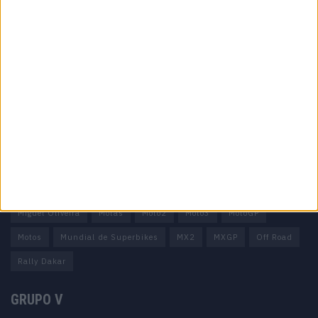
Informação importante
Ficha técnica
Estatuto editorial
Política de privacidade
Termos e condições
Informação Legal
Como anunciar
Tags
Miguel Oliveira
Motas
Moto2
Moto3
MotoGP
Motos
Mundial de Superbikes
MX2
MXGP
Off Road
Rally Dakar
GRUPO V