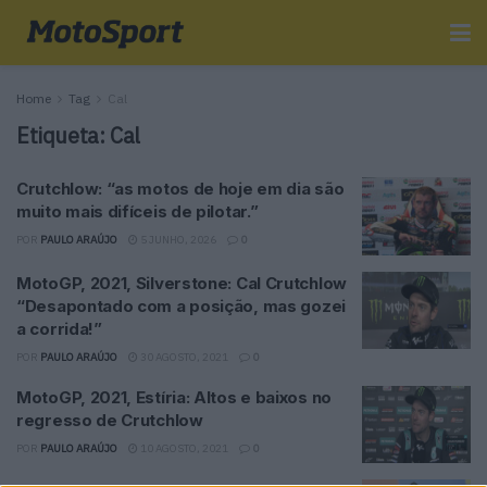
Home
Tag
Cal
Etiqueta:
Cal
Crutchlow: “as motos de hoje em dia são
muito mais difíceis de pilotar.”
POR
PAULO ARAÚJO
5 JUNHO, 2026
0
MotoGP, 2021, Silverstone: Cal Crutchlow
“Desapontado com a posição, mas gozei
a corrida!”
POR
PAULO ARAÚJO
30 AGOSTO, 2021
0
MotoGP, 2021, Estíria: Altos e baixos no
regresso de Crutchlow
POR
PAULO ARAÚJO
10 AGOSTO, 2021
0