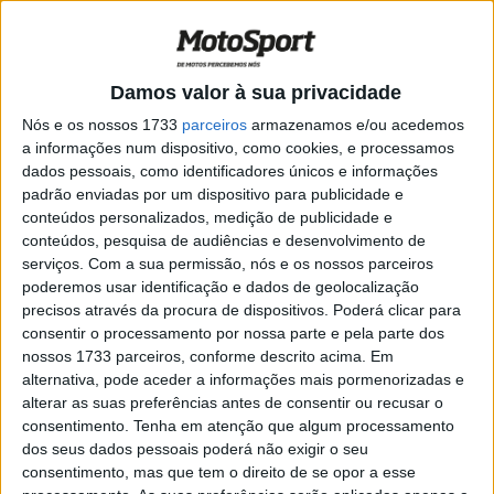
MotoGP, 2021: Crutchlow na Yamaha
Petronas SRT nas próximas três corridas
POR
PAULO ARAÚJO
28 JULHO, 2021
0
Damos valor à sua privacidade
MotoGP, 2021: Lorenzo comenta queda de Crutchlow e
é criticado por Miller e Aleix
Nós e os nossos 1733
parceiros
armazenamos e/ou acedemos
a informações num dispositivo, como cookies, e processamos
POR
PAULO ARAÚJO
9 MARÇO, 2021
0
dados pessoais, como identificadores únicos e informações
MotoGP, 2021, Qatar Test: Crutchlow e as
padrão enviadas por um dispositivo para publicidade e
quedas
conteúdos personalizados, medição de publicidade e
conteúdos, pesquisa de audiências e desenvolvimento de
POR
PAULO ARAÚJO
8 MARÇO, 2021
0
serviços.
Com a sua permissão, nós e os nossos parceiros
MotoGP, 2021: Cal Crutchlow estreia-se
poderemos usar identificação e dados de geolocalização
na Yamaha
precisos através da procura de dispositivos. Poderá clicar para
consentir o processamento por nossa parte e pela parte dos
POR
PAULO ARAÚJO
5 MARÇO, 2021
0
nossos 1733 parceiros, conforme descrito acima. Em
alternativa, pode aceder a informações mais pormenorizadas e
MotoGP, 2021: Crutchlow só vai testar a
alterar as suas preferências antes de consentir ou recusar o
Yamaha no Qatar, diz Meregalli
consentimento.
Tenha em atenção que algum processamento
POR
PAULO ARAÚJO
17 FEVEREIRO, 2021
0
dos seus dados pessoais poderá não exigir o seu
consentimento, mas que tem o direito de se opor a esse
MotoGP, 2021: Crutchlow e filha prontos