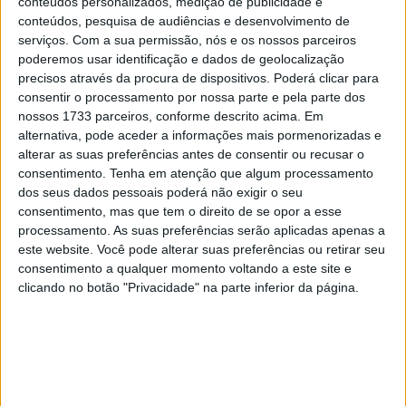
conteúdos personalizados, medição de publicidade e
Segundo ele, as motos de MotoGP de hoje são
conteúdos, pesquisa de audiências e desenvolvimento de
incrivelmente rápidas. Mas, ao mesmo tempo, são muito
serviços.
Com a sua permissão, nós e os nossos parceiros
mais difíceis de conduzir do que as motos de há alguns
poderemos usar identificação e dados de geolocalização
anos.
“Estas motos são incríveis. Mas isso não significa
precisos através da procura de dispositivos. Poderá clicar para
consentir o processamento por nossa parte e pela parte dos
que sejam fáceis de conduzir. Na minha opinião, são
nossos 1733 parceiros, conforme descrito acima. Em
muito mais difíceis de conduzir agora do que antes.”
alternativa, pode aceder a informações mais pormenorizadas e
alterar as suas preferências antes de consentir ou recusar o
consentimento.
Tenha em atenção que algum processamento
dos seus dados pessoais poderá não exigir o seu
consentimento, mas que tem o direito de se opor a esse
processamento. As suas preferências serão aplicadas apenas a
este website. Você pode alterar suas preferências ou retirar seu
consentimento a qualquer momento voltando a este site e
clicando no botão "Privacidade" na parte inferior da página.