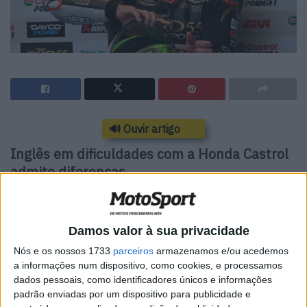
🔊 Ouvir artigo
Inglês em dificuldades com a Honda Castrol
admite diferenças
Crutchlow está a alinhar pela segunda vez pela Honda
LCR, a substituir o lesionado Zarco, e acabou o treino livre
Damos valor à sua privacidade
em último, a 3,5 segundos do ritmo da frente… Com isso,
Nós e os nossos 1733
parceiros
armazenamos e/ou acedemos
partilhou uma perspetiva interessante após voltar a
a informações num dispositivo, como cookies, e processamos
pilotar uma moto moderna de MotoGP desde que parou
dados pessoais, como identificadores únicos e informações
já em 2022.
padrão enviadas por um dispositivo para publicidade e