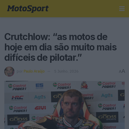
Crutchlow: “as motos de
hoje em dia são muito mais
difíceis de pilotar.”
A
por
Paulo Araújo
5 Junho, 2026
A