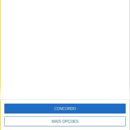
Paulo Araújo
Com uma experiência de várias décadas no âmbito do
motociclismo, viajou pelo mundo cobrindo eventos nas
duas rodas. Já foi piloto de velocidade, team manager,
instrutor, jornalista e comentador de rádio e televisão,
especializando nas modalidades de velocidade, em
particular MotoGP, SBK e Endurance.
CONCORDO
Artigos relacionados
MAIS OPÇÕES